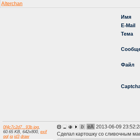
b
eA
2013-06-09 23:52:
0f4c7c2d7...93b.jpg
,
60.65 KB
,
642
x
800
,
exif
Сделал картошку со сливочным ма
ggl
iq
id3
draw