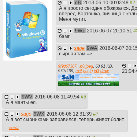
eB
2013-06-10 00:03:48
А я просто сегодня обожрался. Д
вперёд. Картошка, яичница с колб
Меня мутит.
9Wz
2016-06-07 20:10:51
бамп
sage
9WA
2016-06-07 20:1
сырнач там =>
9f9d67387...b0.jpeg
,
60.91 KB
,
21:04
979
x
199
,
exif
ggl
iq
id3
draw
9WV
2016-06-08 11:49:54
А я манты ел.
sage
9WX
2016-06-08 12:31:39
А я вот сырниками заправился, теперь живот болит.
>>
9X7