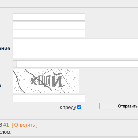
28
слом.