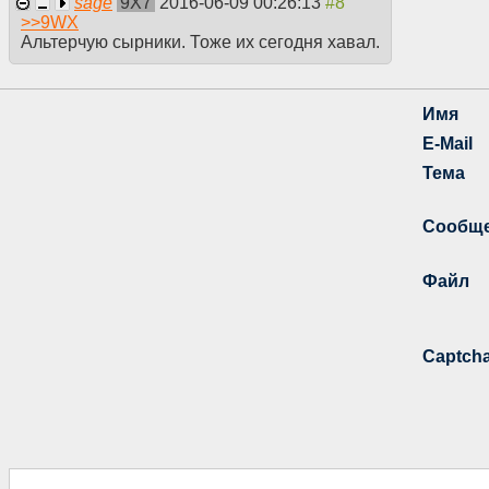
sage
9X7
2016-06-09 00:26:13
>>
9WX
Альтерчую сырники. Тоже их сегодня хавал.