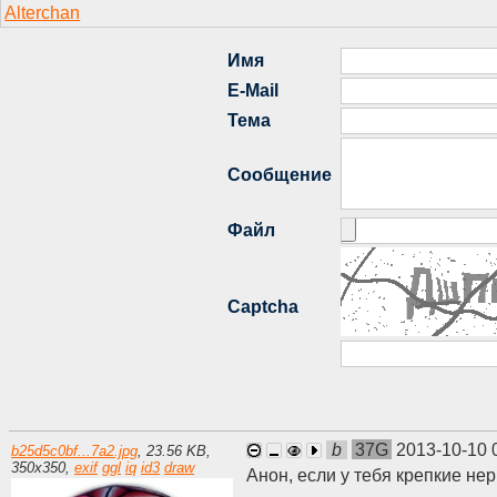
b
37G
2013-10-10 
b25d5c0bf...7a2.jpg
,
23.56 KB
,
350
x
350
,
exif
ggl
iq
id3
draw
Анон, если у тебя крепкие не