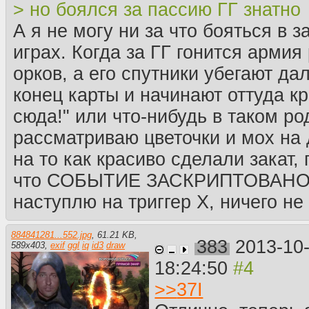
> но боялся за пассию ГГ знатно
А я не могу ни за что бояться в 
играх. Когда за ГГ гонится арми
орков, а его спутники убегают да
конец карты и начинают оттуда к
сюда!" или что-нибудь в таком ро
рассматриваю цветочки и мох на
на то как красиво сделали закат,
что СОБЫТИЕ ЗАСКРИПТОВАНО С
наступлю на триггер Х, ничего не 
884841281...552.jpg
,
61.21 KB
,
383
2013-10
589
x
403
,
exif
ggl
iq
id3
draw
18:24:50
>>
37I