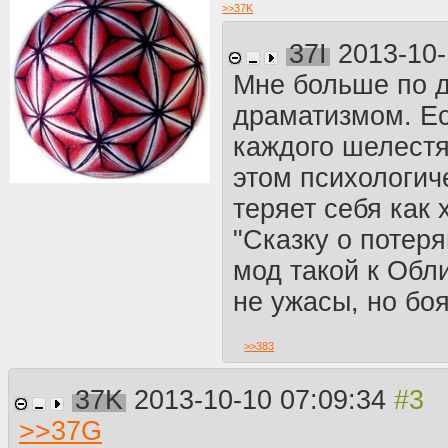
>>
37K
37I
2013-10-
Мне больше по д
драматизмом. Ес
каждого шелестя
этом психологич
теряет себя как 
"Сказку о потер
мод такой к Обл
не ужасы, но боя
>>
383
37K
2013-10-10 07:09:34
>>
37G