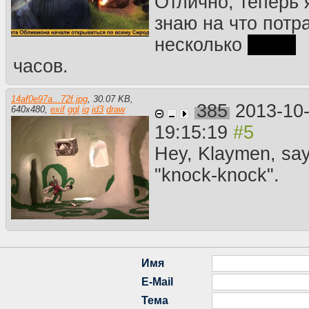
Отлично, теперь 
знаю на что потр
несколько
сотен
часов.
14af0e97a...72f.jpg
,
30.07 KB
,
385
2013-10
640
x
480
,
exif
ggl
iq
id3
draw
19:15:19
Hey, Klaymen, sa
"knock-knock".