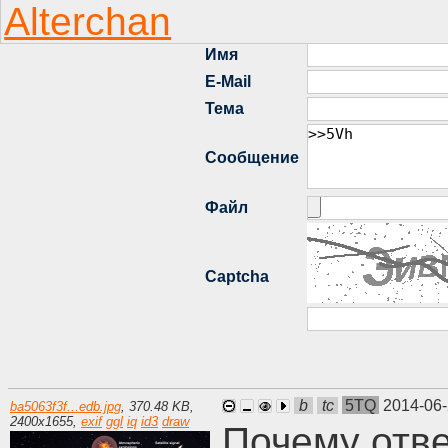
b
tc
5TQ
2014-06-
ba5063f3f...edb.jpg
,
370.48 KB
,
2400
x
1655
,
exif
ggl
iq
id3
draw
Почему отве