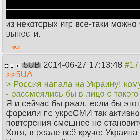
напала на Украину! кому скажи го
рассмеялись бы в лицо с такого 
из некоторых игр все-таки можно 
вынести.
>>
5UB
5UB
2014-06-27 17:13:48
>>
5UA
> Россия напала на Украину! ком
- рассмеялись бы в лицо с такого
Я и сейчас бы ржал, если бы этот
форсили по укроСМИ так активно
повторения смешнее не становит
Хотя, в реале всё круче: Украина