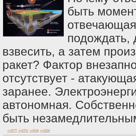
быть момен
отвечающая
подождать, 
взвесить, а затем прои
ракет? Фактор внезапн
отсутствует - атакующа
заранее. Электроэнерги
автономная. Собственно
быть незамедлительны
>>
5TT
>>
5TU
>>
5Vh
>>
5ZH