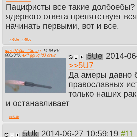
Пацифисты все такие долбоебы?
ядерного ответа препятствует вс
начинать первыми, вот и все.
>>
5Ue
>>
5Uo
da7e97e3a...13e.jpg
,
14.64 KB
,
5Ue
2014-06
600
x
340
,
exif
ggl
iq
id3
draw
>>
5U7
Да амеры давно 
православных ист
только наших раке
и останавливает
>>
5Uk
5Uk
2014-06-27 10:59:19