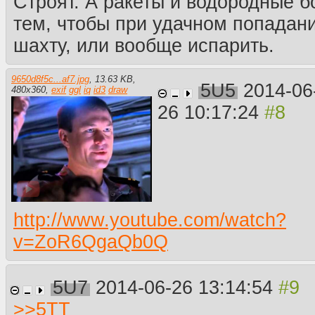
Строят. А ракеты и водородные б
тем, чтобы при удачном попадан
шахту, или вообще испарить.
9650d8f5c...af7.jpg
,
13.63 KB
,
5U5
2014-06
480
x
360
,
exif
ggl
iq
id3
draw
26 10:17:24
http://www.youtube.com/watch?
v=ZoR6QgaQb0Q
5U7
2014-06-26 13:14:54
>>
5TT