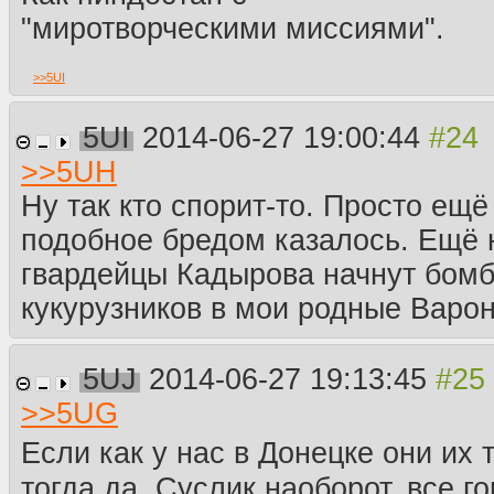
"миротворческими миссиями".
>>
5UI
5UI
2014-06-27 19:00:44
>>
5UH
Ну так кто спорит-то. Просто ещё
подобное бредом казалось. Ещё 
гвардейцы Кадырова начнут бомб
кукурузников в мои родные Варо
5UJ
2014-06-27 19:13:45
>>
5UG
Если как у нас в Донецке они их
тогда да. Суслик наоборот, все го