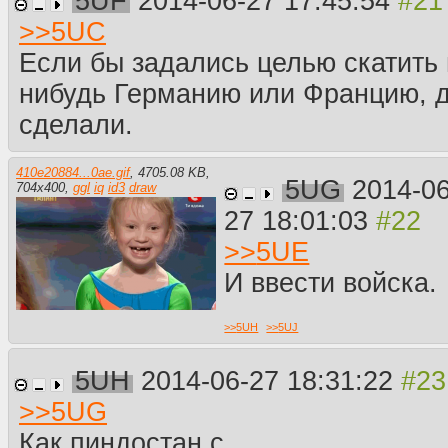
5UF
2014-06-27 17:45:54
>>
5UC
Если бы задались целью скатить 
нибудь Германию или Францию, д
сделали.
410e20884...0ae.gif
,
4705.08 KB
,
5UG
2014-06
704
x
400
,
ggl
iq
id3
draw
27 18:01:03
>>
5UE
И ввести войска.
>>
5UH
>>
5UJ
5UH
2014-06-27 18:31:22
>>
5UG
Как пиндостан с