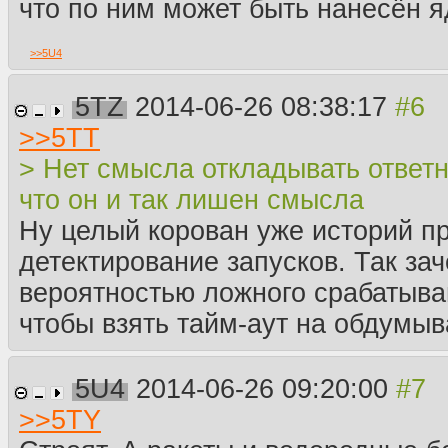
что по ним может быть нанесён 
>>
5U4
5TZ
2014-06-26 08:38:17
>>
5TT
> Нет смысла откладывать ответ
что он и так лишен смысла
Ну целый корован уже историй п
детектирование запусков. Так за
вероятностью ложного срабатыван
чтобы взять тайм-аут на обдумы
5U4
2014-06-26 09:20:00
>>
5TY