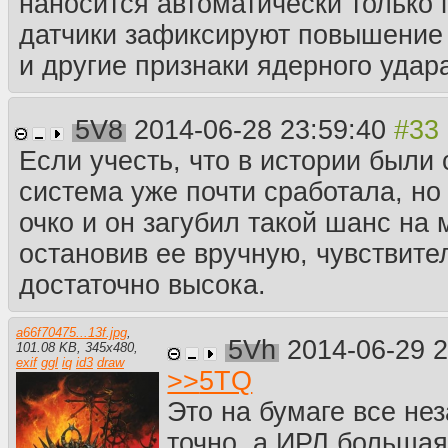
наносится автоматически только п
датчики зафиксируют повышение
и другие признаки ядерного удара
5V8
2014-06-28 23:59:40
Если учесть, что в истории были 
система уже почти сработала, но 
очко и он загубил такой шанс на
остановив ее вручную, чувствите
достаточно высока.
a66f70475...13f.jpg
,
5Vh
2014-06-29 
101.08 KB
,
345
x
480
,
exif
ggl
iq
id3
draw
>>
5TQ
Это на бумаге все не
точно, а ИРЛ большая