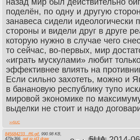
назад мир был действительно би
поделён, по одну и другую сторо
занавеса сидели идеологически 
стороны и видели друг в друге ре
которую нужно в случае чего сне
то сейчас, во-первых, мир доста
«играть мускулами» любит тольк
эффективнее влиять на противни
Если сильно захотеть, можно и 
в банановую республику тупо иск
мировой экономике по максимуму
выделки не стоит и надо договар
>>
5UC
845684233...ff6.gif
,
990.98 KB
,
5UA
2014-06
479
x
366
,
ggl
iq
id3
draw