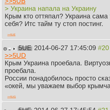
>>
5UB
> Украина напала на Украину
Крым кто оттяпал? Украина сама 
себя? Итс тайм ту стоп постинг.
>>
5UE
5UE
2014-06-27 17:45:09
>>
5UD
Крым Украина проебала. Виртуоз
проебала.
России понадобилось просто ска
«окей, мы уважаем выбор крымча
>>
5UG