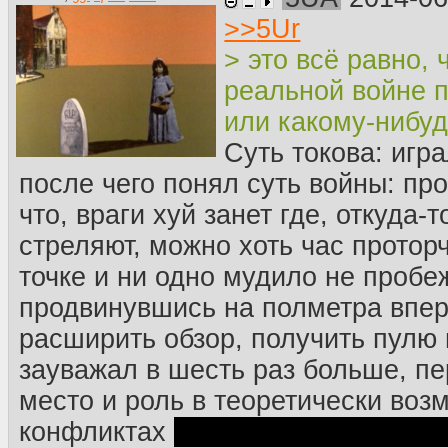
>>
5Ur
> это всё равно, 
реальной войне п
или какому-нибудь
Суть токова: игра
после чего понял суть войны: про
что, враги хуй занет где, откуда-
стреляют, можно хоть час протор
точке и ни одно мудило не пробе
продвинувшись на полметра впер
расширить обзор, получить пулю 
зауважал в шесть раз больше, п
место и роль в теоретически воз
конфликтах
именно что возможны