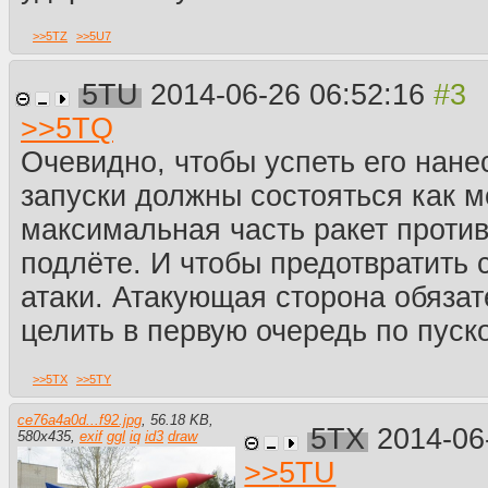
>>
5TZ
>>
5U7
5TU
2014-06-26 06:52:16
>>
5TQ
Очевидно, чтобы успеть его нане
запуски должны состояться как м
максимальная часть ракет против
подлёте. И чтобы предотвратить
атаки. Атакующая сторона обязат
целить в первую очередь по пуск
>>
5TX
>>
5TY
ce76a4a0d...f92.jpg
,
56.18 KB
,
5TX
2014-06
580
x
435
,
exif
ggl
iq
id3
draw
>>
5TU