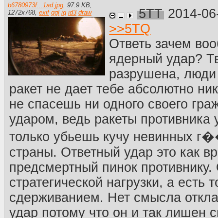
b6780973f...1ad.jpg
,
97.9 KB
,
5TT
2014-06
1272
x
768
,
exif
ggl
iq
id3
draw
>>
5TQ
Ответь зачем во
ядерный удар? Т
разрушена, люди 
ракет не дает тебе абсолютно ни
не спасешь ни одного своего гр
ударом, ведь ракеты противника 
только убьешь кучу невинных г
страны. Ответный удар это как вр
предсмертный пинок противнику. 
стратегической нагрузки, а есть т
сдерживанием. Нет смысла откла
удар потому что он и так лишен 