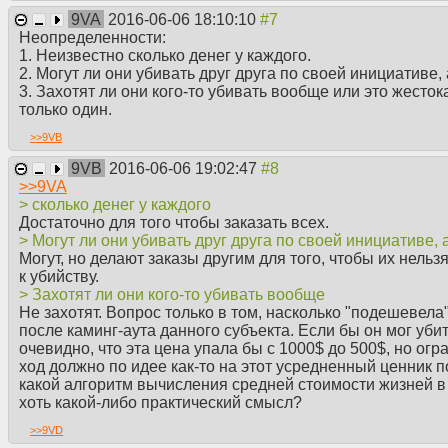
9VA
2016-06-06 18:10:10
Неопределенности:
1. Неизвестно сколько денег у каждого.
2. Могут ли они убивать друг друга по своей инициативе, а
3. Захотят ли они кого-то убивать вообще или это жесток
только один.
>>
9VB
9VB
2016-06-06 19:02:47
>>
9VA
> сколько денег у каждого
Достаточно для того чтобы заказать всех.
> Могут ли они убивать друг друга по своей инициативе, а
Могут, но делают заказы другим для того, чтобы их нель
к убийству.
> Захотят ли они кого-то убивать вообще
Не захотят. Вопрос только в том, насколько "подешевела
после каминг-аута данного субъекта. Если бы он мог убить
очевидно, что эта цена упала бы с 1000$ до 500$, но огр
ход должно по идее как-то на этот усредненный ценник п
какой алгоритм вычисления средней стоимости жизней в 
хоть какой-либо практический смысл?
>>
9VD