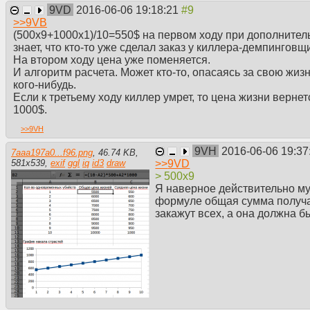
9VD
2016-06-06 19:18:21
>>
9VB
(500х9+1000х1)/10=550$ на первом ходу при дополнитель
знает, что кто-то уже сделал заказ у киллера-демпинговщ
На втором ходу цена уже поменяется.
И алгоритм расчета. Может кто-то, опасаясь за свою жизн
кого-нибудь.
Если к третьему ходу киллер умрет, то цена жизни вернет
1000$.
>>
9VH
9VH
2016-06-06 19:3
7aaa197a0...f96.png
,
46.74 KB
,
>>
9VD
581
x
539
,
exif
ggl
iq
id3
draw
> 500х9
Я наверное действительно муд
формуле общая сумма получае
закажут всех, а она должна б