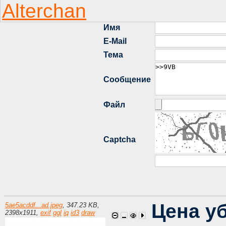
Цена у
5ae5acddf...ad.jpeg
,
347.23 KB
,
2398
x
1911
,
exif
ggl
iq
id3
draw