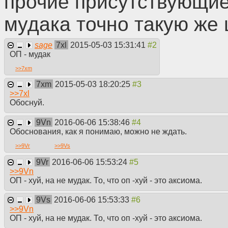
прочие присутствующие
мудака точно такую же 
sage
7xl
2015-05-03 15:31:41
ОП - мудак
>>
7xm
7xm
2015-05-03 18:20:25
>>
7xl
Обоснуй.
9Vn
2016-06-06 15:38:46
Обоснования, как я понимаю, можно не ждать.
>>
9Vr
>>
9Vs
9Vr
2016-06-06 15:53:24
>>
9Vn
ОП - хуй, на не мудак. То, что оп -хуй - это аксиома.
9Vs
2016-06-06 15:53:33
>>
9Vn
ОП - хуй, на не мудак. То, что оп -хуй - это аксиома.