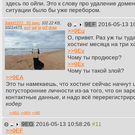
здесь по ойпи. Это к слову про удаление доме
ситуации было бы уже перебором.
9abbf1223...81.jpeg
,
102.22 KB
,
9EF
2016-05-13 1
1021
x
673
,
exif
ggl
iq
id3
draw
>>
9Eu
О, привет. Раз уж ты ту
хостинг месяца на три хо
>>
9Ev
Чому ты продюсер?
>>
9Ex
Чому ты такой злой?
>>
9EA
Это ты намекаешь, что хостинг сейчас начнут 
потусторонние личности из-за того, что он зар
контактные данные, и надо всё перерегистрир
кодер
>>
9EG
>>
9EH
>>
9EI
9EG
2016-05-13 10:58:26
>>
9EF