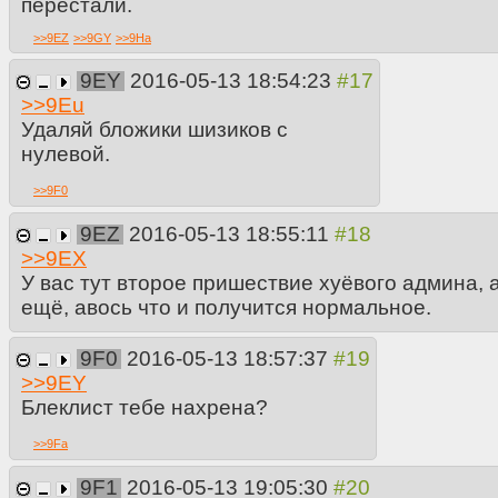
перестали.
>>
9EZ
>>
9GY
>>
9Ha
9EY
2016-05-13 18:54:23
>>
9Eu
Удаляй бложики шизиков с
нулевой.
>>
9F0
9EZ
2016-05-13 18:55:11
>>
9EX
У вас тут второе пришествие хуёвого админа, а
ещё, авось что и получится нормальное.
9F0
2016-05-13 18:57:37
>>
9EY
Блеклист тебе нахрена?
>>
9Fa
9F1
2016-05-13 19:05:30