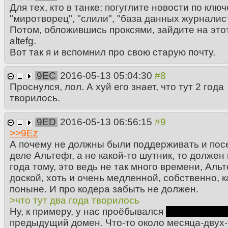
Для тех, кто в танке: погуглите новости по кл
"миротворец", "слили", "база данных журналис
Потом, обложившись проксями, зайдите на это
altefg.
Вот так я и вспомнил про свою старую почту.
9EC
2016-05-13 05:04:30
Проснулся, лол. А хуй его знает, что тут 2 года
творилось.
9ED
2016-05-13 06:56:15
>>
9Ez
А почему не должны были поддерживать и пос
деле Альтефг, а не какой-то шутник, то должен
года тому, это ведь не так много времени, Ал
доской, хоть и очень медленной, собственно, к
поныне. И про кодера забыть не должен.
>что тут два года творилось
Ну, к примеру, у нас проёбывался
в неизвестн
предыдущий домен. Что-то около месяца-двух