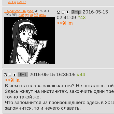
>>
9Hp
>>
9HR
137cac2ac...f6.jpeg
,
41.82 KB
,
9Hp
2016-05-15
199
x
183
,
exif
ggl
iq
id3
draw
02:41:09
>>
9Hm
9HL
2016-05-15 16:36:05
>>
9Ha
В чем эта слава заключается? Не осталось той
Здесь живут на инстинктах, закончить один тр
точно такой же.
Что запомнится из произошедшего здесь в 2015
запомнится, то и нечего славить.