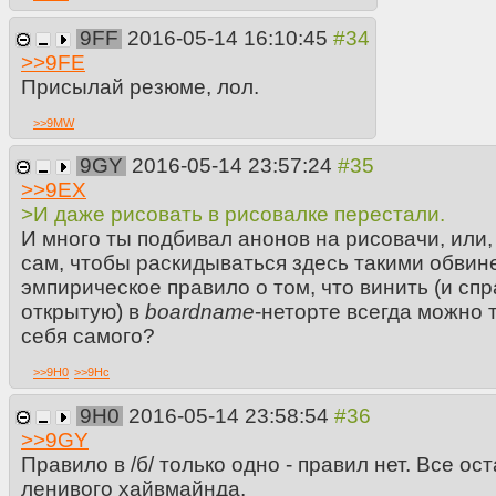
9FF
2016-05-14 16:10:45
>>
9FE
Присылай резюме, лол.
>>
9MW
9GY
2016-05-14 23:57:24
>>
9EX
>И даже рисовать в рисовалке перестали.
И много ты подбивал анонов на рисовачи, или,
сам, чтобы раскидываться здесь такими обвин
эмпирическое правило о том, что винить (и сп
открытую) в
boardname
-неторте всегда можно 
себя самого?
>>
9H0
>>
9Hc
9H0
2016-05-14 23:58:54
>>
9GY
Правило в /б/ только одно - правил нет. Все ос
ленивого хайвмайнда.