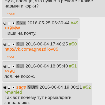
Ну а, вообще, что нужно в резюме? Какие
навыки и корки?
>>
9Nu
9Nu
2016-05-25 06:30:44
>>
9MW
Пиши на почту.
9Ui
2016-06-04 17:46:25
http://vk.com/agnezdilov85
>>
9Uj
9Uj
2016-06-04 18:05:40
>>
9Ui
лол, не похож.
sage
9Um
2016-06-04 19:00:21
>married
Так вот почему тут нормалфаги
заправляют.