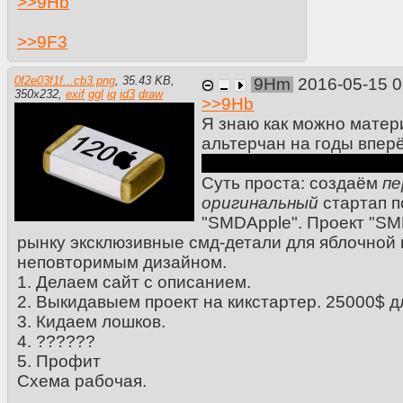
>>
9Hb
>>
9F3
0f2e03f1f...cb3.png
,
35.43 KB
,
9Hm
2016-05-15 
350
x
232
,
exif
ggl
iq
id3
draw
>>
9Hb
Я знаю как можно матер
альтерчан на годы вперё
Луны косморейнджерами
Суть проста: создаём
пе
оригинальный
стартап п
"SMDApple". Проект "SM
рынку эксклюзивные смд-детали для яблочной 
неповторимым дизайном.
1. Делаем сайт с описанием.
2. Выкидавыем проект на кикстартер. 25000$ д
3. Кидаем лошков.
4. ??????
5. Профит
Схема рабочая.