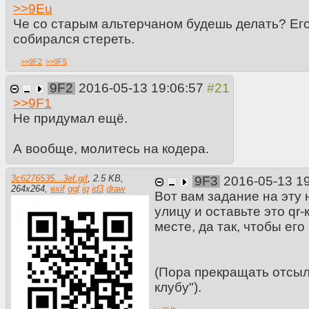
>>
9Eu
Че со старым альтерчаном будешь делать? Ег
собирался стереть.
>>
9F2
>>
9F5
9F2
2016-05-13 19:06:57
>>
9F1
Не придумал ещё.
А вообще, молитесь на кодера.
3c6276535...3ef.gif
,
2.5 KB
,
9F3
2016-05-13 1
264
x
264
,
exif
ggl
iq
id3
draw
Вот вам задание на эту
улицу и оставьте это qr
месте, да так, чтобы его
(Пора прекращать отсыл
клубу").