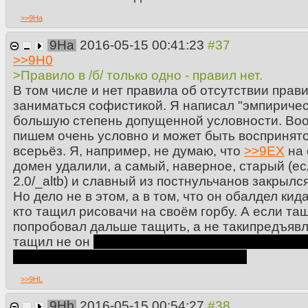
>>
9Ha
9Ha
2016-05-15 00:41:23
>>
9H0
>Правило в /б/ только одно - правил нет.
В том числе и нет правила об отсутствии прави
заниматься софистикой. Я написал "эмпиричес
большую степень допущенной условности. Воо
пишем очень условно и может быть воспринято
всерьёз. Я, например, не думаю, что
>>
9EX
на 
домен удалили, а самый, наверное, старый (ес
2.0/_altb) и славный из постнульчанов закрылся
Но дело не в этом, а в том, что он обалдел кид
кто тащил рисовачи на своём горбу. А если та
попробовал дальше тащить, а не такипредъявля
тащил не он
есть некоторые основания так пол
озвучивать, но это понятно и без них.
>>
9HL
9Hb
2016-05-15 00:54:27