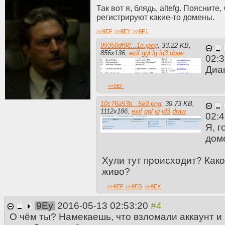
Так вот я, блядь, altefg. Поясните
регистрируют какие-то домены.
>>
9EF
>>
9EY
>>
9F1
99350df98...1a.jpeg
,
33.22 KB
,
856
x
136
,
exif
ggl
iq
id3
draw
02:
Диан
>>
9EF
10c76a53b...5e9.png
,
39.73 KB
,
1112
x
186
,
exif
ggl
iq
id3
draw
02:
Я, г
дом
Хули тут происходит? Како
живо?
>>
9EF
>>
9EG
>>
9EX
9Ey
2016-05-13 02:53:20
О чём ты? Намекаешь, что взломали аккаунт и