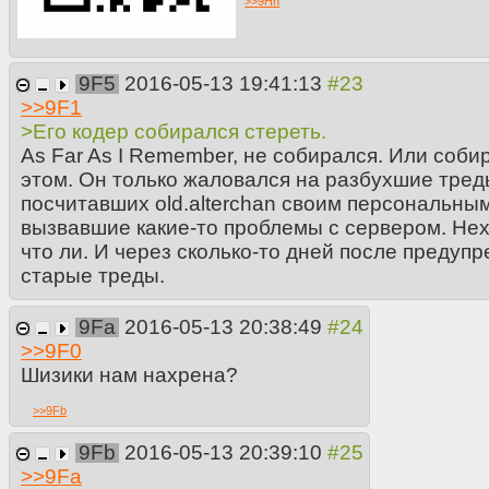
>>
9Hh
9F5
2016-05-13 19:41:13
>>
9F1
>Его кодер собирался стереть.
As Far As I Remember, не собирался. Или соби
этом. Он только жаловался на разбухшие тред
посчитавших old.alterchan своим персональны
вызвавшие какие-то проблемы с сервером. Нех
что ли. И через сколько-то дней после предуп
старые треды.
9Fa
2016-05-13 20:38:49
>>
9F0
Шизики нам нахрена?
>>
9Fb
9Fb
2016-05-13 20:39:10
>>
9Fa