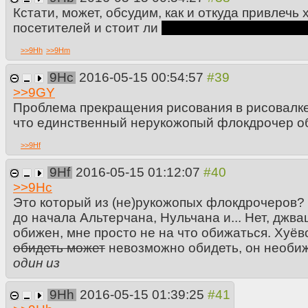
Кстати, может, обсудим, как и откуда привлечь 
посетителей и стоит ли
да, блядь, стоит, потом
>>
9Hh
>>
9Hm
9Hc
2016-05-15 00:54:57
>>
9GY
Проблема прекращения рисования в рисовалке
что единственный нерукожопый флокдрочер об
>>
9Hf
9Hf
2016-05-15 01:12:07
>>
9Hc
Это который из (не)рукожопых флокдрочеров?
до начала Альтерчана, Нульчана и... Нет, джв
обижен, мне просто не на что обижаться. Хуё
обидеть может
невозможно обидеть, он необиж
один из
9Hh
2016-05-15 01:39:25