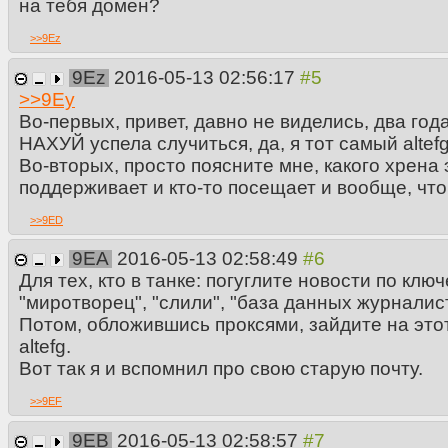
на тебя домен?
>>
9Ez
9Ez
2016-05-13 02:56:17
>>
9Ey
Во-первых, привет, давно не виделись, два год
НАХУЙ успела случиться, да, я тот самый altefg
Во-вторых, просто поясните мне, какого хрена 
поддерживает и кто-то посещает и вообще, что 
>>
9ED
9EA
2016-05-13 02:58:49
Для тех, кто в танке: погуглите новости по кл
"миротворец", "слили", "база данных журналис
Потом, обложившись проксями, зайдите на это
altefg.
Вот так я и вспомнил про свою старую почту.
>>
9EF
9EB
2016-05-13 02:58:57