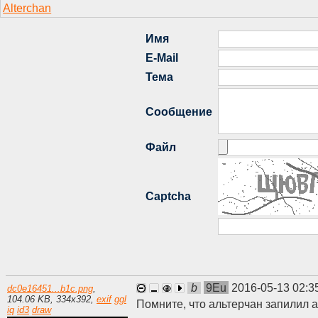
b
9Eu
2016-05-13 02:3
dc0e16451...b1c.png
,
104.06 KB
,
334
x
392
,
exif
ggl
Помните, что альтерчан запилил a
iq
id3
draw