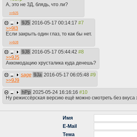
А, это не 3Д, блядь, что ли?
>>
9J5
9J5
2016-05-17 00:14:17
>>
9I3
Если закрыть один глаз, то как бы нет.
>>
9J8
9J8
2016-05-17 05:44:42
>>
9J5
Аккомодацию хрусталика куда денешь?
sage
9Ja
2016-05-17 06:05:48
>>
9J9
hPp
2025-05-24 16:16:16
Ну режиссёрская версию ещё можно смотреть без вкуса х