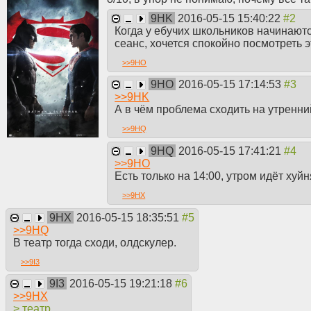
9HK
2016-05-15 15:40:22
Когда у ебучих школьников начинают
сеанс, хочется спокойно посмотреть 
>>
9HO
9HO
2016-05-15 17:14:53
>>
9HK
А в чём проблема сходить на утренни
>>
9HQ
9HQ
2016-05-15 17:41:21
>>
9HO
Есть только на 14:00, утром идёт хуйн
>>
9HX
9HX
2016-05-15 18:35:51
>>
9HQ
В театр тогда сходи, олдскулер.
>>
9I3
9I3
2016-05-15 19:21:18
>>
9HX
> театр