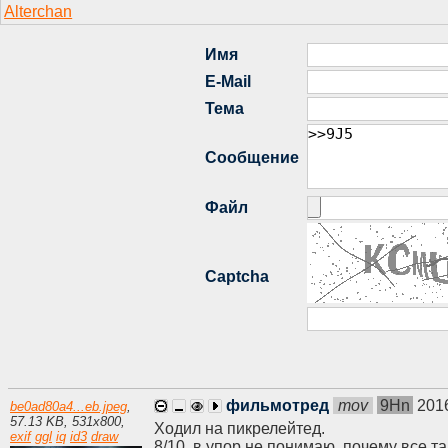
фильмотред
mov
9Hn
201
be0ad80a4...eb.jpeg
,
57.13 KB
,
531
x
800
,
Ходил на пикрелейтед.
exif
ggl
iq
id3
draw
8/10, в упор не понимаю, почему все т