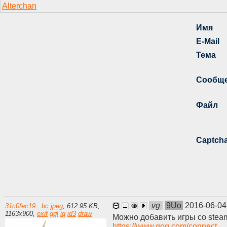
vg
9Uo
2016-06-04
31c0fec19...bc.jpeg
,
612.95 KB
,
1163
x
900
,
exif
ggl
iq
id3
draw
Можно добавить игры со stea
https://www.gog.com/connect