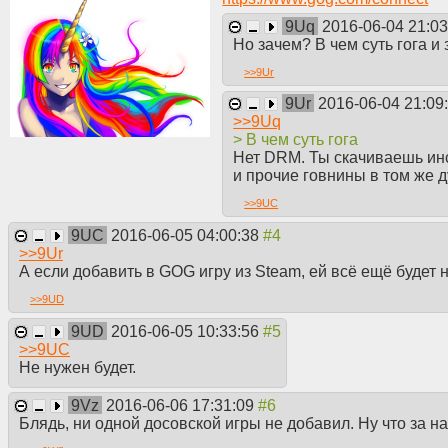
9Uq
2016-06-04 21:0
Но зачем? В чем суть гога 
>>
9Ur
9Ur
2016-06-04 21:09
>>
9Uq
> В чем суть гога
Нет DRM. Ты скачиваешь инс
и прочие говнины в том же д
>>
9UC
9UC
2016-06-05 04:00:38
>>
9Ur
А если добавить в GOG игру из Steam, ей всё ещё будет
>>
9UD
9UD
2016-06-05 10:33:56
>>
9UC
Не нужен будет.
9Vz
2016-06-06 17:31:09
Блядь, ни одной досовской игры не добавил. Ну что за на