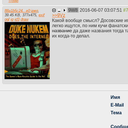
>>
9W8
9W8
2016-06-07 03:07:51
88a1b5c24...e0.jpeg
,
>>
9Vz
39.45 KB
,
377
x
475
,
exif
ggl
iq
id3
draw
Какой вообще смысл? Досовские иг
легко ищутся, по ним кучи фанатски
название
да даже названия тогда та
их когда-то делал.