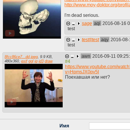
http://www.moy-doktor.org/profi
I'm dead serious.
sage
aqi
2016-08-16 
test
test#test
aqy
2016-08-
test
awn
2016-09-11 09:25
8fcc86ce7...dd.jpeg
,
9.9 KB
,
480
x
360
,
exif
ggl
iq
id3
draw
https://www.youtube.com/watch
v=HpmsJX0pv5I
Поехавшая или нет?