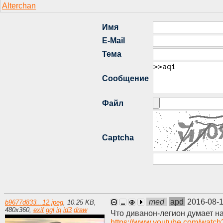
med
apd
2016-08-1
b9677d833...12.jpeg
,
10.25 KB
,
480
x
360
,
exif
ggl
iq
id3
draw
Что диванон-легион думает на
https://www.youtube.com/wat