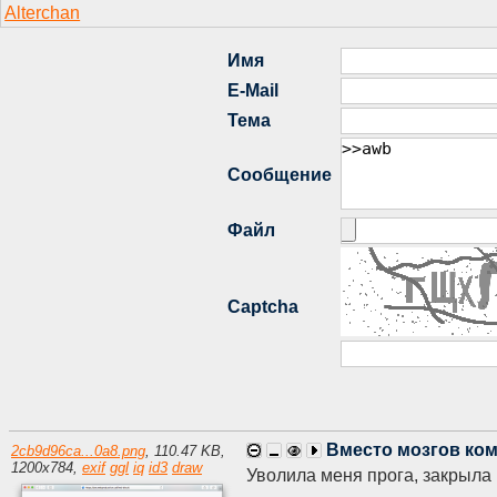
Вместо мозгов ко
2cb9d96ca...0a8.png
,
110.47 KB
,
1200
x
784
,
exif
ggl
iq
id3
draw
Уволила меня прога, закрыла 