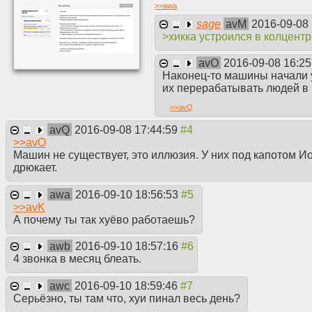
>>
awa
sage
avM
2016-09-08
>хикка устроился в колцентр
avO
2016-09-08 16:2
Наконец-то машины начали у
их перерабатывать людей в 
>>
avQ
avQ
2016-09-08 17:44:59
>>
avO
Машин не существует, это иллюзия. У них под капотом 
дрюкает.
awa
2016-09-10 18:56:53
>>
avK
А почему ты так хуёво работаешь?
awb
2016-09-10 18:57:16
4 звонка в месяц блеать.
awc
2016-09-10 18:59:46
Серьёзно, ты там что, хуи пинал весь день?