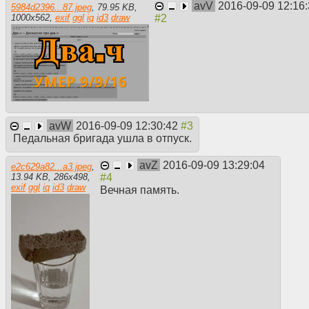
avV
2016-09-09 12:16
5984d2396...87.jpeg
,
79.95 KB
,
1000
x
562
,
exif
ggl
iq
id3
draw
avW
2016-09-09 12:30:42
Педальная бригада ушла в отпуск.
avZ
2016-09-09 13:29:04
e2c629a82...a3.jpeg
,
13.94 KB
,
286
x
498
,
exif
ggl
iq
id3
draw
Вечная память.