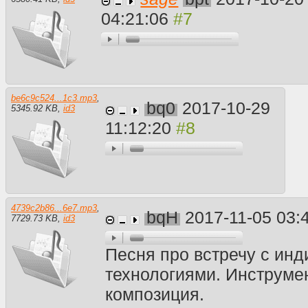
04:21:06
be6c9c524...1c3.mp3
,
bq0
2017-10-29
5345.92 KB
,
id3
11:12:20
4739c2b86...6e7.mp3
,
bqH
2017-11-05 03:
7729.73 KB
,
id3
Песня про встречу с инд
технологиями. Инструме
композиция.