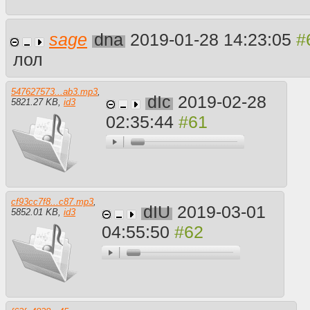
sage
dna
2019-01-28 14:23:05
лол
547627573...ab3.mp3
,
dIc
2019-02-28
5821.27 KB
,
id3
02:35:44
cf93cc7f8...c87.mp3
,
dIU
2019-03-01
5852.01 KB
,
id3
04:55:50