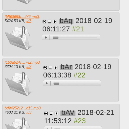
fbf80890b...376.mp3
,
bAq
2018-02-19
5424.53 KB
,
id3
06:11:27
f150a624c...7e2.mp3
,
bAr
2018-02-19
3304.13 KB
,
id3
06:13:38
bd9425212...d15.mp3
,
bAV
2018-02-21
4603.21 KB
,
id3
11:53:12