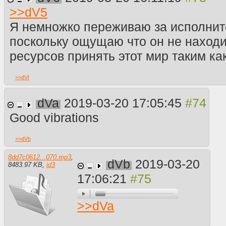
>>
dV5
Я немножко переживаю за исполните
поскольку ощущаю что он не находи
ресурсов принять этот мир таким как
>>
dVI
dVa
2019-03-20 17:05:45
Good vibrations
>>
dVb
8dd7c0612...070.mp3
,
dVb
2019-03-20
8483.97 KB
,
id3
17:06:21
>>
dVa