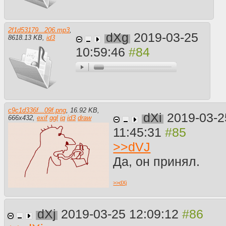
2f1d53179...206.mp3
,
dXg
2019-03-25
8618.13 KB
,
id3
10:59:46
c9c1d336f...09f.png
,
16.92 KB
,
dXi
2019-03-2
666
x
432
,
exif
ggl
iq
id3
draw
11:45:31
>>
dVJ
Да, он принял.
>>
dXj
dXj
2019-03-25 12:09:12