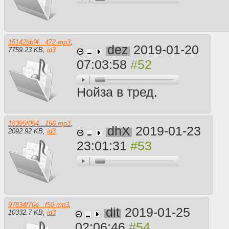
15142bb9f...472.mp3
,
dez
2019-01-20
7759.23 KB
,
id3
07:03:58
Нойза в тред.
18395f054...156.mp3
,
dhX
2019-01-23
2092.92 KB
,
id3
23:01:31
97834f70e...f59.mp3
,
dit
2019-01-25
10332.7 KB
,
id3
02:06:46