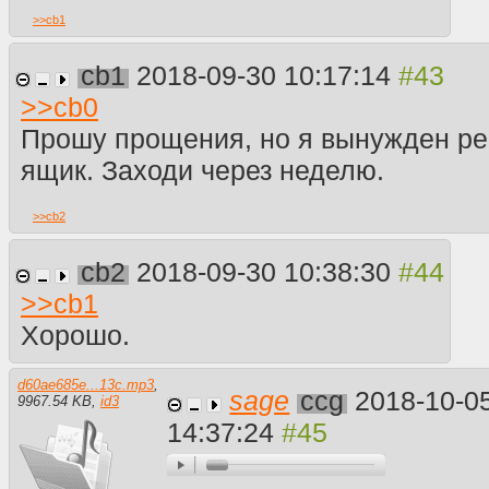
>>
cb1
cb1
2018-09-30 10:17:14
>>
cb0
Прошу прощения, но я вынужден ре
ящик. Заходи через неделю.
>>
cb2
cb2
2018-09-30 10:38:30
>>
cb1
Хорошо.
d60ae685e...13c.mp3
,
sage
ccg
2018-10-0
9967.54 KB
,
id3
14:37:24