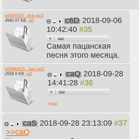
e90357f20...9c6.mp3
,
c6D
2018-09-06
4942.07 KB
,
id3
10:42:40
Самая пацанская
песня этого месяца.
b0089d023...5eb.mp3
,
caQ
2018-09-28
2558.9 KB
,
id3
14:41:28
>>
caS
caS
2018-09-28 23:13:09
>>
caQ