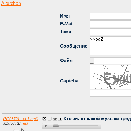
Кто знает какой музыки тред 
f7f903721...db1.mp3
,
3157.8 KB
,
id3