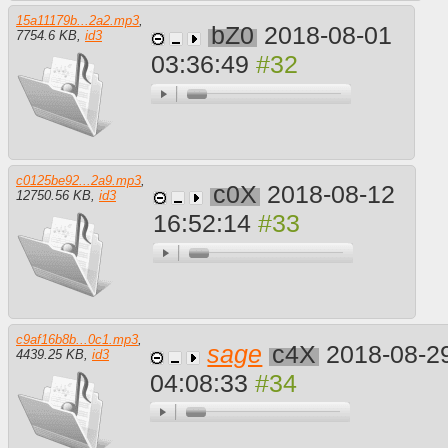
15a11179b...2a2.mp3
,
bZ0
2018-08-01
7754.6 KB
,
id3
03:36:49
c0125be92...2a9.mp3
,
c0X
2018-08-12
12750.56 KB
,
id3
16:52:14
c9af16b8b...0c1.mp3
,
sage
c4X
2018-08-2
4439.25 KB
,
id3
04:08:33