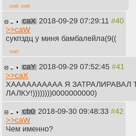
>>
caX
>>
cb0
caX
2018-09-29 07:29:11
>>
caW
сукпздц у миня бамбалейла(9((
>>
caY
caY
2018-09-29 07:52:45
>>
caX
ХАААААААААА Я ЗАТРАЛИРАВАЛ 
ЛАЛКУ!))))))))0000000000)
cb0
2018-09-30 09:48:33
>>
caW
Чем именно?