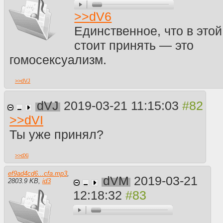
>>
dV6
Единственное, что в это
стоит принять — это
гомосексуализм.
>>
dVJ
dVJ
2019-03-21 11:15:03
>>
dVI
Ты уже принял?
>>
dXi
ef9ad4cd6...cfa.mp3
,
dVM
2019-03-21
2803.9 KB
,
id3
12:18:32