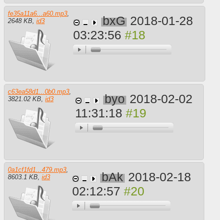
fe35a11a6...a60.mp3
,
bxG
2018-01-28
2648 KB
,
id3
03:23:56
c63ea58d1...0b0.mp3
,
byo
2018-02-02
3821.02 KB
,
id3
11:31:18
0a1cf1fd1...479.mp3
,
bAk
2018-02-18
8603.1 KB
,
id3
02:12:57