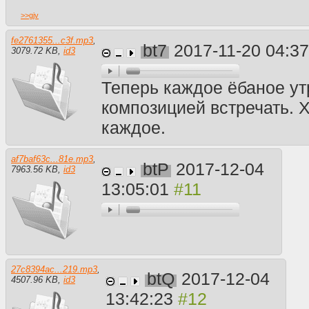
>>
gjv
fe2761355...c3f.mp3
,
bt7
2017-11-20 04:3
3079.72 KB
,
id3
Теперь каждое ёбаное ут
композицией встречать. Х
каждое.
af7baf63c...81e.mp3
,
btP
2017-12-04
7963.56 KB
,
id3
13:05:01
27c8394ac...219.mp3
,
btQ
2017-12-04
4507.96 KB
,
id3
13:42:23