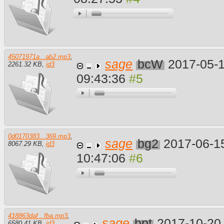
45071971a...ab2.mp3
,
sage
bcW
2017-05-
2261.32 KB
,
id3
09:43:36
0d0170383...369.mp3
,
sage
bg2
2017-06-1
8067.29 KB
,
id3
10:47:06
418863daf...fba.mp3
,
sage
bpt
2017-10-20
6580.41 KB
,
id3