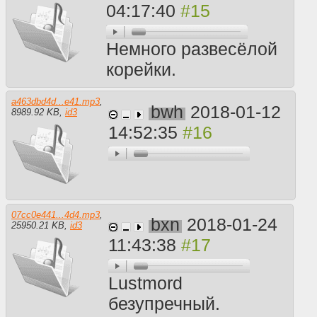
04:17:40
Немного развесёлой
корейки.
a463dbd4d...e41.mp3
,
bwh
2018-01-12
8989.92 KB
,
id3
14:52:35
07cc0e441...4d4.mp3
,
bxn
2018-01-24
25950.21 KB
,
id3
11:43:38
Lustmord
безупречный.