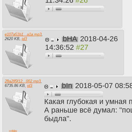
11:34:26
e107a51b1...a1a.mp3
,
bHA
2018-04-26
2620 KB
,
id3
14:36:52
28a285f12...002.mp3
,
bIn
2018-05-07 08:5
6735.86 KB
,
id3
Какая глубокая и умная 
А раньше всё думал: "по
быдла".
>>
bIp