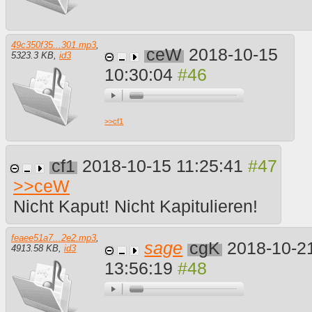
49c350f35...301.mp3
,
ceW
2018-10-15
5323.3 KB
,
id3
10:30:04
>>
cf1
cf1
2018-10-15 11:25:41
>>
ceW
Nicht Kaput! Nicht Kapitulieren!
feaee51a7...2e2.mp3
,
sage
cgK
2018-10-2
4913.58 KB
,
id3
13:56:19