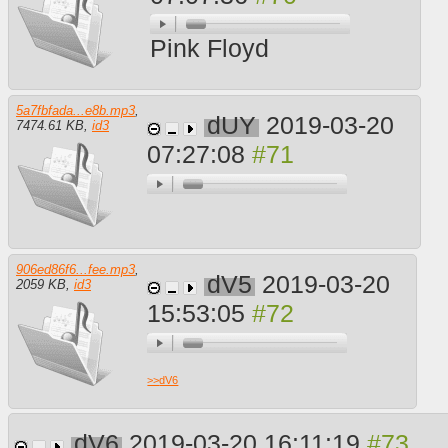
Pink Floyd
5a7fbfada...e8b.mp3
,
dUY
2019-03-20
7474.61 KB
,
id3
07:27:08
906ed86f6...fee.mp3
,
dV5
2019-03-20
2059 KB
,
id3
15:53:05
>>
dV6
dV6
2019-03-20 16:11:19