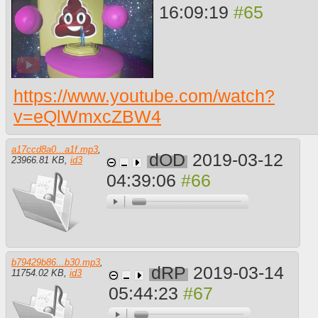
16:09:19
https://www.youtube.com/watch?
v=eQlWmxcZBW4
a17ccd8a0...a1f.mp3
,
dOD
2019-03-12
23966.81 KB
,
id3
04:39:06
b79429b86...b30.mp3
,
dRP
2019-03-14
11754.02 KB
,
id3
05:44:23