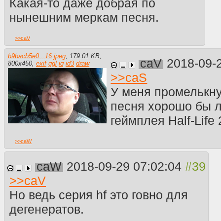
Какая-то даже добрая по
нынешним меркам песня.
>>
caV
b9bacb5e0...16.jpeg
,
179.01 KB
,
caV
2018-09-
800
x
450
,
exif
ggl
iq
id3
draw
>>
caS
У меня промелькну
песня хорошо бы л
геймплея Half-Life 
>>
caW
caW
2018-09-29 07:02:04
>>
caV
Но ведь серия hf это говно для
дегенератов.