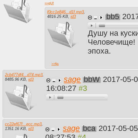
>>
gUf
f0cc1e846...d1f.mp3
,
bb5
2017
4816.25 KB
,
id3
Душу на куски
Человечище! 
эпоха.
>>
fja
2cb477df4...d74.mp3
,
sage
bbW
2017-05-
8485.96 KB
,
id3
16:08:27
cc22ef67f...ecc.mp3
,
sage
bca
2017-05-0
1351.16 KB
,
id3
08:27:53