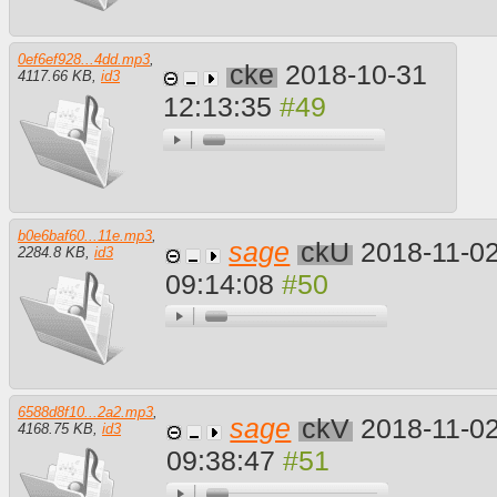
0ef6ef928...4dd.mp3
,
cke
2018-10-31
4117.66 KB
,
id3
12:13:35
b0e6baf60...11e.mp3
,
sage
ckU
2018-11-0
2284.8 KB
,
id3
09:14:08
6588d8f10...2a2.mp3
,
sage
ckV
2018-11-0
4168.75 KB
,
id3
09:38:47