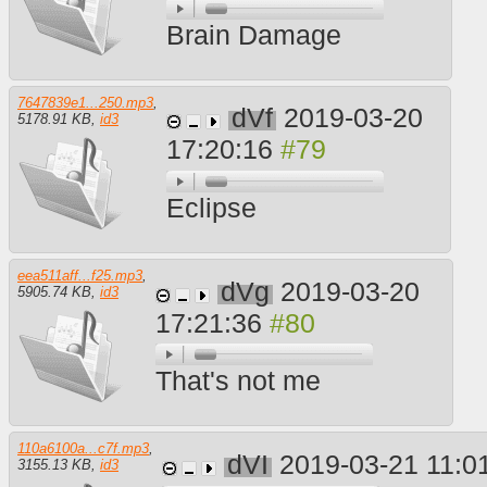
Brain Damage
7647839e1...250.mp3
,
dVf
2019-03-20
5178.91 KB
,
id3
17:20:16
Eclipse
eea511aff...f25.mp3
,
dVg
2019-03-20
5905.74 KB
,
id3
17:21:36
That's not me
110a6100a...c7f.mp3
,
dVI
2019-03-21 11:0
3155.13 KB
,
id3