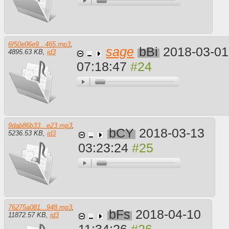
6f50e06e9...465.mp3
,
sage
bBi
2018-03-01
4895.63 KB
,
id3
07:18:47
9dab86b33...e23.mp3
,
bCY
2018-03-13
5236.53 KB
,
id3
03:23:24
76275a081...948.mp3
,
bFs
2018-04-10
11872.57 KB
,
id3