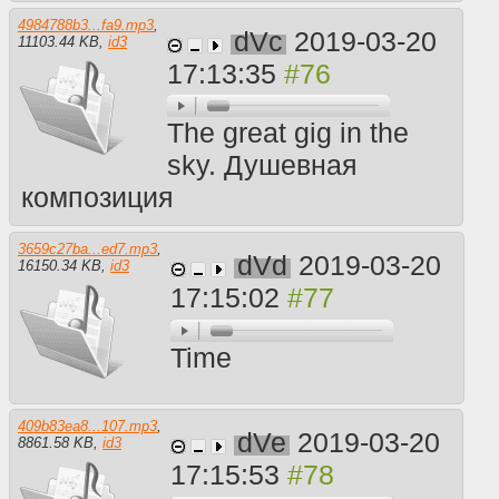
4984788b3...fa9.mp3
,
dVc
2019-03-20
11103.44 KB
,
id3
17:13:35
The great gig in the
sky. Душевная
композиция
3659c27ba...ed7.mp3
,
dVd
2019-03-20
16150.34 KB
,
id3
17:15:02
Time
409b83ea8...107.mp3
,
dVe
2019-03-20
8861.58 KB
,
id3
17:15:53