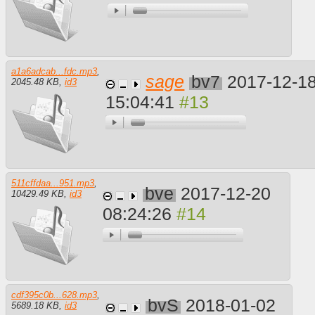
a1a6adcab...fdc.mp3
,
sage
bv7
2017-12-1
2045.48 KB
,
id3
15:04:41
511cffdaa...951.mp3
,
bve
2017-12-20
10429.49 KB
,
id3
08:24:26
cdf395c0b...628.mp3
,
bvS
2018-01-02
5689.18 KB
,
id3