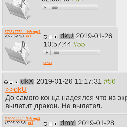
876817730...0ab.mp3
,
dkU
2019-01-26
2877.59 KB
,
id3
10:57:44
>>
dkX
dkX
2019-01-26 11:17:31
>>
dkU
До самого конца надеялся что из эк
вылетит дракон. Не вылетел.
6d7d79d9d...0c5.mp3
,
dmY
2019-01-28
15995.02 KB
,
id3