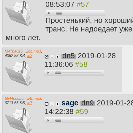
08:53:07
Простенький, но хороши
транс. Не надоедает уже
много лет.
f347ba015...2cb.mp3
,
dn5
2019-01-28
4062.88 KB
,
id3
11:36:06
5644cccb5...a4f.mp3
,
sage
dn9
2019-01-2
6713.66 KB
,
id3
14:22:38