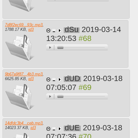
7d8f2ec69...93c.mp3
,
dSu
2019-03-14
1788.17 KB
,
id3
13:20:53
9b67a9f87...4b3.mp3
,
dUD
2019-03-18
6625.85 KB
,
id3
07:05:07
14dfdc3b4...ceb.mp3
,
dUE
2019-03-18
14023.37 KB
,
id3
07:07:36