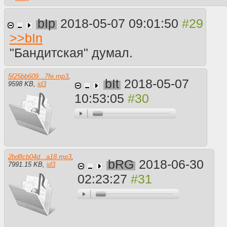
bIp
2018-05-07 09:01:50
>>
bIn
"Бандитская" думал.
5f25bb609...7fe.mp3
,
bIt
2018-05-07
9598 KB
,
id3
10:53:05
2bd8cb04d...a18.mp3
,
bRG
2018-06-30
7991.15 KB
,
id3
02:23:27