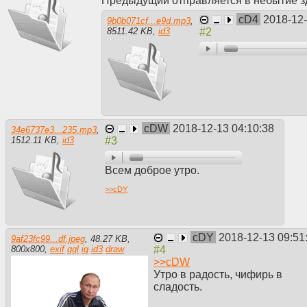
Предыдущий отправляется в небытие з
cD4
2018-12-
9b0b071cf...e9d.mp3
,
8511.42 KB
,
id3
cDW
2018-12-13 04:10:38
34e6737e3...235.mp3
,
1512.11 KB
,
id3
Всем доброе утро.
>>
cDY
cDY
2018-12-13 09:51
9af23fc99...df.jpeg
,
48.27 KB
,
800
x
800
,
exif
ggl
iq
id3
draw
>>
cDW
Утро в радость, чифирь в
сладость.