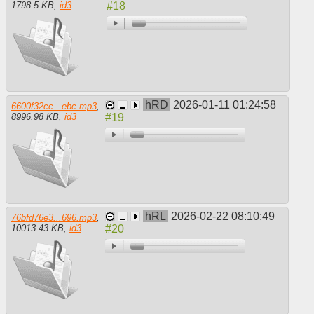
1798.5 KB
,
id3
hRD
2026-01-11 01:24:58
6600f32cc...ebc.mp3
,
8996.98 KB
,
id3
hRL
2026-02-22 08:10:49
76bfd76e3...696.mp3
,
10013.43 KB
,
id3