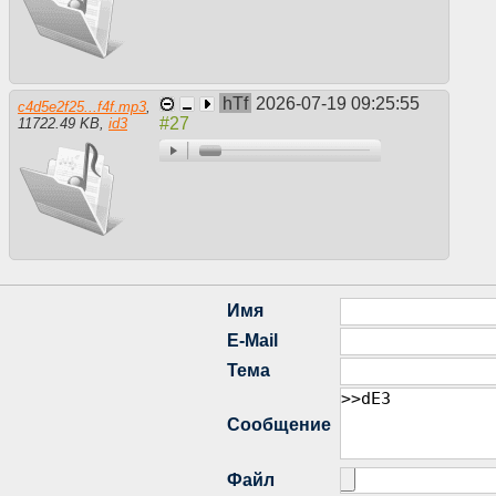
hTf
2026-07-19 09:25:55
c4d5e2f25...f4f.mp3
,
11722.49 KB
,
id3