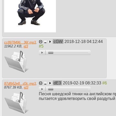
cGW
2018-12-18 04:12:44
cc8978496...36f.mp3
,
11962.2 KB
,
id3
dE3
2019-02-19 08:32:33
87dfb52e8...d3c.mp3
,
8767.39 KB
,
id3
Песня шведской тянки на английском п
пытается удовлетворить свой раздутый 