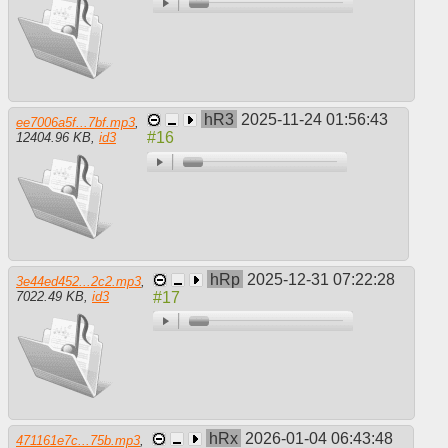
hR3
2025-11-24 01:56:43
ee7006a5f...7bf.mp3
,
12404.96 KB
,
id3
hRp
2025-12-31 07:22:28
3e44ed452...2c2.mp3
,
7022.49 KB
,
id3
hRx
2026-01-04 06:43:48
471161e7c...75b.mp3
,