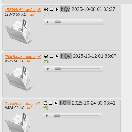
hQv
2025-10-08 01:33:27
c52395a5f...ae2.mp3
,
11078.59 KB
,
id3
hQw
2025-10-12 01:33:07
2f0d19ca8...eac.mp3
,
9076.96 KB
,
id3
hQH
2025-10-24 00:03:41
3caef2659...f0a.mp3
,
8424.53 KB
,
id3