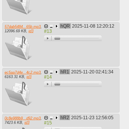
hQR
2025-11-08 12:20:12
57dab5484...65b.mp3
,
12096.69 KB
,
id3
hR1
2025-11-20 02:41:34
ec5aa7d4e...4c2.mp3
,
6163.31 KB
,
id3
hR2
2025-11-23 12:56:05
0c8e988b9...d92.mp3
,
7423.6 KB
,
id3