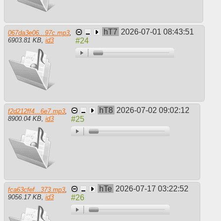
hT7
2026-07-01 08:43:51
067da3e06...97c.mp3
,
6903.81 KB
,
id3
hT8
2026-07-02 09:02:12
f2d212ff4...6e7.mp3
,
8900.04 KB
,
id3
hTe
2026-07-17 03:22:52
fca63cfef...373.mp3
,
9056.17 KB
,
id3