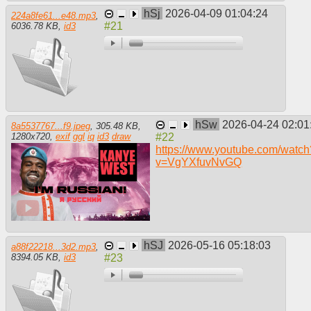
hSj
2026-04-09 01:04:24
224a8fe61...e48.mp3
,
6036.78 KB
,
id3
hSw
2026-04-24 02:01
8a5537767...f9.jpeg
,
305.48 KB
,
1280
x
720
,
exif
ggl
iq
id3
draw
https://www.youtube.com/watch
v=VgYXfuvNvGQ
hSJ
2026-05-16 05:18:03
a88f22218...3d2.mp3
,
8394.05 KB
,
id3