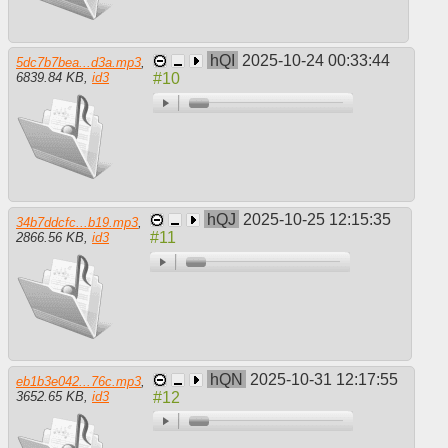
hQI
2025-10-24 00:33:44
5dc7b7bea...d3a.mp3
,
6839.84 KB
,
id3
hQJ
2025-10-25 12:15:35
34b7ddcfc...b19.mp3
,
2866.56 KB
,
id3
hQN
2025-10-31 12:17:55
eb1b3e042...76c.mp3
,
3652.65 KB
,
id3