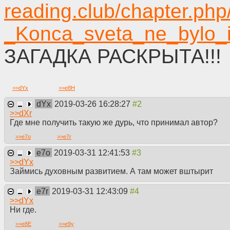
reading.club/chapter.ph
_Konca_sveta_ne_bylo_i
ЗАГАДКА РАСКРЫТА!!!
>>
dYx
>>
e8H
dYx
2019-03-26 16:28:27
>>
dXr
Где мне получить такую же дурь, что принимал автор?
>>
e7o
>>
e7r
e7o
2019-03-31 12:41:53
>>
dYx
Займись духовным развитием. А там может вштырит
e7r
2019-03-31 12:43:09
>>
dYx
Ни где.
>>
e8E
>>
e9y