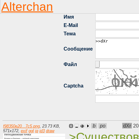
b
po
dXr
20
f98350e20...7c5.png
,
23.73 KB
,
571
x
172
,
exif
ggl
iq
id3
draw
>Существов