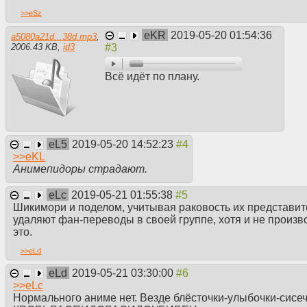
картинками и постерами (но м
завис в 2003. В поиске сразу 
>>
eSz
убрать их из выдачи.
eKR
2019-05-20 01:54:36
a5080a21d...38d.mp3
,
2006.43 KB
,
id3
Юридическая сторона вопрос
>«не имеет по настоящему де
НАРУШЕНИЯ ИСКЛЮЧИТЕЛЬНЫ
Всё идёт по плану.
аудиовизуальное произведени
Блокировка за ВОЗМОЖНЫЕ п
Данная формулировка — нак
показательное наступление ч
eL5
2019-05-20 14:52:23
Историю развития аниме в ру
>>
eKL
проходящие этапы:
Анимепидоры страдают.
Первый этап или волна — сам
Японии заражали этим обычн
eLc
2019-05-21 01:55:38
Вторая вола — эпоха фанатск
Шикимори и поделом, учитывая раковость их представит
развитие. Так как у нас в от
удаляют фан-переводы в своей группе, хотя и не произво
делались на чистом энтузиаз
это.
чевствовать долбаёбов, реши
Третья волна — деградация, 
>>
eLd
аниме, но читать субтитры вс
Сейчас началась четвертая во
eLd
2019-05-21 03:30:00
БИЗНЕС. Любой фансаб, фанд
>>
eLc
Лицензиаторы пытаются пере
Нормального аниме нет. Везде блёсточки-улыбочки-сисеч