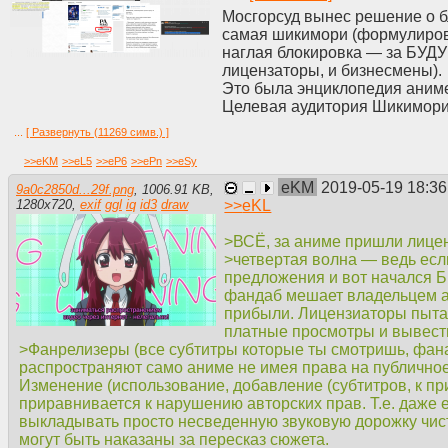
Мосгорсуд вынес решение о б
самая шикимори (формулировк
наглая блокировка — за БУД
лицензаторы, и бизнесмены).
Это была энциклопедия аним
Целевая аудитория Шикимори 
сидят на русскоязычном клоне
...
[ Развернуть (11269 симв.) ]
Правда у шикимори была пар
Во-первых, связанное аниме 
>>
eKM
>>
eL5
>>
eP6
>>
ePn
>>
eSy
а на мале просто в кучу напис
eKM
2019-05-19 18:3
9a0c2850d...29f.png
,
1006.91 KB
,
франшизу, в которой куча всяк
>>
eKL
1280
x
720
,
exif
ggl
iq
id3
draw
обращаться у другим ресурсам
Во-вторых, список тайтов и п
>ВСЁ, за аниме пришли лице
выбрать тайтлы с 2000 по 2009 
>четвертая волна — ведь если
рейтинг, статус и жанры. В го
предложения и вот начался 
лето/осень), а за нужный про
фандаб мешает владельцем а
На Шики можно тупо убрать вс
прибыли. Лицензиаторы пыта
можно сделать ТОЛЬКО в season
платные просмотры и вывест
плюс настройки слетают кажд
>Фанрелизеры (все субтитры которые ты смотришь, фанат
сезон в ручную и обновлять е
распространяют само аниме не имея права на публично
В-третьих, на Шики, на стран
Изменение (использование, добавление (субтитров, к пр
которых этот отдельный тайтл
приравнивается к нарушению авторских прав. Т.е. даже 
артворки по сабжу.
выкладывать просто несведенную звуковую дорожку чист
В четвертых, интерфейс Шики
могут быть наказаны за пересказ сюжета.