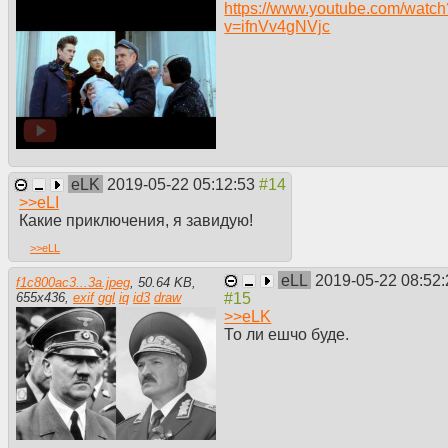
https://www.youtube.com/watch
v=ifnVv4gNVjc
eLK
2019-05-22 05:12:53
>>
eLI
Какие приключения, я завидую!
>>
eLL
eLL
2019-05-22 08:52:
f1c800ac3...3a.jpeg
,
50.64 KB
,
655
x
436
,
exif
ggl
iq
id3
draw
>>
eLK
То ли ешчо буде.