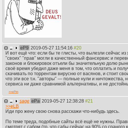
eP9
2019-05-27 11:54:16
И вот ещё что: если бы те глисты, что вылезли сейчас и
"своих" "прав" могли в качественный фансервис и перево
законов и блокировок отъели бы значительную долю рынка
своё время убедил даже меня в том, что оплатить и полу
скачивать по торрентам вирусню от васянов, и стоит свои
что эти все т.н. "авторы" — полные нули и ничтожества,
сервиса ни даже сравнимой альтернативы, и не достойные
>>
ePm
sage
ePa
2019-05-27 12:38:28
>>
eLB
Иди про жену свою снова расскажи что-нибудь здесь.
По теме треда, подобные сайты всё ещё не нужны. Прав
смотрят с сабом (то, что сабы сейчас на 90% со сраного 