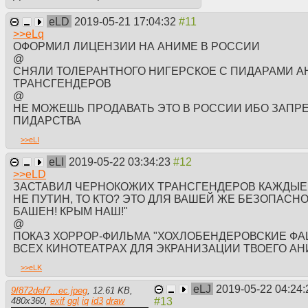
комьюнити никто не будет че
eLD
2019-05-21 17:04:32
В: Где аниме то смотреть?
>>
eLq
О: С оригинального dvd, кото
ОФОРМИЛ ЛИЦЕНЗИИ НА АНИМЕ В РОССИИ
ЭЛЕКТРОННАЯ ВЕРСИЯ МАН
@
В: Что будет?
СНЯЛИ ТОЛЕРАНТНОГО НИГЕРСКОЕ С ПИДАРАМИ А
О: Сраные анидабы и шикимор
ТРАНСГЕНДЕРОВ
пиздоглазых мультиках.
@
НЕ МОЖЕШЬ ПРОДАВАТЬ ЭТО В РОССИИ ИБО ЗАПР
Альтернативное, пиратское м
ПИДАРСТВА
И возвращаясь к теме Мал-шик
>>
eLI
прикрученный магазин и имее
eLI
2019-05-22 03:34:23
онлаен? Потому что они пост
>>
eLD
времена) комьюнити, которое
ЗАСТАВИЛ ЧЕРНОКОЖИХ ТРАНСГЕНДЕРОВ КАЖДЫЕ 
НЕ ПУТИН, ТО КТО? ЭТО ДЛЯ ВАШЕЙ ЖЕ БЕЗОПАСНО
Also сохраняйте посты этого т
БАШЕН! КРЫМ НАШ!"
@
ПОКАЗ ХОРРОР-ФИЛЬМА "ХОХЛОБЕНДЕРОВСКИЕ ФА
ВСЕХ КИНОТЕАТРАХ ДЛЯ ЭКРАНИЗАЦИИ ТВОЕГО А
>>
eLK
eLJ
2019-05-22 04:24:
9f872def7...ec.jpeg
,
12.61 KB
,
480
x
360
,
exif
ggl
iq
id3
draw