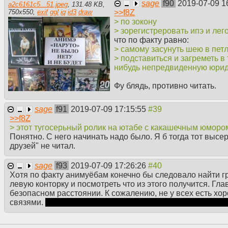
sage
f90
2019-07-09 1
a2c6161c5...51.jpeg
,
131.48 KB
,
>>
f8Z
750
x
550
,
exif
ggl
iq
id3
draw
> по зокону
> зорегистреровать ипэ и лег
что по факту равно:
> самому засунуть шею в пет
> подставиться и загреметь в
нибудь непредвиденную юрид
Фу блядь, противно читать.
sage
f91
2019-07-09 17:15:55
>>
f8Z
> этот тугосерьный ролик на ютабе с какашечным юморо
Понятно. С него начинать надо было. Я б тогда тот высер
друзей" не читал.
sage
f93
2019-07-09 17:26:26
Хотя по факту анимуёбам конечно бы следовало найти гр
левую конторку и посмотреть что из этого получится. Гл
безопасном расстоянии. К сожалению, не у всех есть хо
связями.
В рахе юристы без связей априори хорошими яв