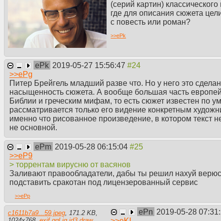
(серий картин) классического
где для описания сюжета цел
с повесть или роман?
>>
ePk
ePk
2019-05-27 15:56:47
>>
ePg
Питер Брейгель младший разве что. Но у него это сделан
насыщенность сюжета. А вообще большая часть европейс
Библии и греческим мифам, то есть сюжет известен по у
рассматривается только его видение конкретным художни
именно что рисованное произведение, в котором текст н
не основной.
ePm
2019-05-28 06:15:04
>>
eP9
> торрентам вирусню от васянов
Заливают правообладатели, дабы ты решил нахуй верюсн
подставить сракотан под лицензерованный сервис
>>
ePp
ePn
2019-05-28 07:31
c1611b7a9...59.jpeg
,
171.2 KB
,
>>
eKL
1024
x
768
,
exif
ggl
iq
id3
draw