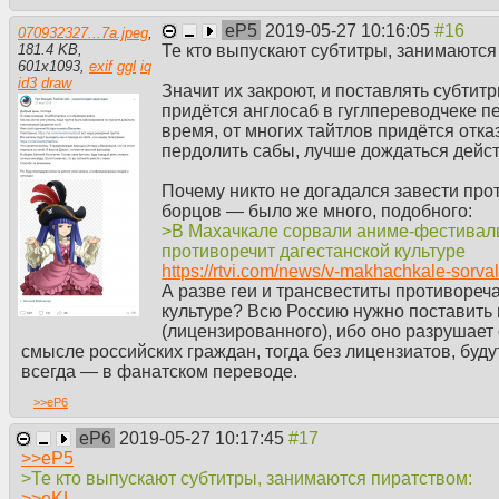
eP5
2019-05-27 10:16:05
070932327...7a.jpeg
,
Те кто выпускают субтитры, занимаются
181.4 KB
,
601
x
1093
,
exif
ggl
iq
id3
draw
Значит их закроют, и поставлять субтитр
придётся англосаб в гуглпереводчеке п
время, от многих тайтлов придётся отка
пердолить сабы, лучше дождаться дейс
Почему никто не догадался завести пр
борцов — было же много, подобного:
>В Махачкале сорвали аниме-фестиваль
противоречит дагестанской культуре
https://rtvi.com/news/v-makhachkale-sorvali
А разве геи и трансвеститы противореча
культуре? Всю Россию нужно поставить
(лицензированного), ибо оно разрушает 
смысле российских граждан, тогда без лицензиатов, буд
всегда — в фанатском переводе.
>>
eP6
eP6
2019-05-27 10:17:45
>>
eP5
>Те кто выпускают субтитры, занимаются пиратством:
>>
eKL