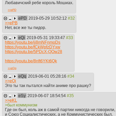
Любавичский ребе король Мошиах.
>>
ePD
ePD
2019-05-29 10:52:12
>>
ePB
Нет, все же ты пидор.
eQi
2019-05-31 19:33:47
https://youtu.be/jj8mNFnmoDs
https://youtu.be/fCkWpfzDYxw
https://youtu.be/5PDcX-QOw28
https://youtu.be/8nft6YKt6Qk
>>
eQq
eQq
2019-06-01 05:28:16
>>
eQi
Это ты так пытался найти аниме про рашку?
eSy
2019-06-07 18:54:54
>>
eKL
>был коммунизм
Где он был, коль аж в самой партии никогда не говорили,
и Союз Социалистических, а не Коммунистических был.