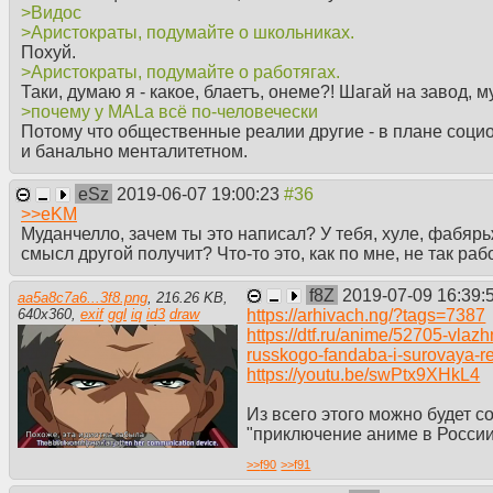
>Видос
>Аристократы, подумайте о школьниках.
Похуй.
>Аристократы, подумайте о работягах.
Таки, думаю я - какое, блаетъ, онеме?! Шагай на завод, м
>почему у MALа всё по-человечески
Потому что общественные реалии другие - в плане соци
и банально менталитетном.
eSz
2019-06-07 19:00:23
>>
eKM
Муданчелло, зачем ты это написал? У тебя, хуле, фабярь
смысл другой получит? Что-то это, как по мне, не так рабо
f8Z
2019-07-09 16:39:
aa5a8c7a6...3f8.png
,
216.26 KB
,
https://arhivach.ng/?tags=7387
640
x
360
,
exif
ggl
iq
id3
draw
https://dtf.ru/anime/52705-vlaz
russkogo-fandaba-i-surovaya-r
https://youtu.be/swPtx9XHkL4
Из всего этого можно будет с
"приключение аниме в России
>>
f90
>>
f91