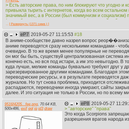
> Есть авторские права, по ним блокируют что угодно и к
привыкла тырить с интернетов, когда во всем остальном
значимый вес, а в России (был коммунизм и социализм) 
(все субтитры которые ты смотришь, фанатский дубляж и 
...
[ Развернуть (1371 симв.) ]
аниме не имея права на публичное распространение. В 
добавление (субтитров, к примеру)) авторского контент
eP7
2019-05-27 11:15:53
авторских прав. Т.е. даже если дабберы начнут выклад
В аниме-сообществе давно назрел вопрос реор��аниз
звуковую дорожку чисто с голосом — они всё равно могу
аниме переводятся сразу несколькими командами - чтобы
сюжета.
очевидно. В то же время менее популярные не переводят
> Японии за пиратсво сажают. В тюрьму. Сейчас в России
он мог бы быть, существуй централизованная система и
одним отличием на родине аниме крутят по телевизору. Та
конечно есть, но вся под истари, а им это невыгодно. В 
лицензиаторов (в те времена) аниме-переводы/озвучки 
куда лучше, мелкие команды буквально требуют друг у д
и уже сложилось определенное комьюнити никто не буде
зарезервированное другими командами. Благодаря это
решивших внезапно освоить рыночек.
переводческие ресурсы, и в результате переводятся даж
*fix
журналов. Но тут снова проблема, приходится отслежива
распадаются, переводчики иногда умирают, сайты закрыв
далее. И это ситуация не только в России, но по всему ми
eP8
2019-05-27 11:29
9516f4205...fee.png
,
70.64 KB
,
> "авторские" "права"
500
x
486
,
exif
ggl
iq
id3
draw
Это когда Scorpions запрещаю
разрешения врагов народа из