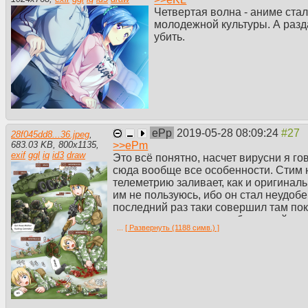
Четвертая волна - аниме стал
молодежной культуры. А разд
убить.
ePp
2019-05-28 08:09:24
28f045dd8...36.jpeg
,
>>
ePm
683.03 KB
,
800
x
1135
,
exif
ggl
iq
id3
draw
Это всё понятно, насчет вирусни я г
сюда вообще все особенности. Стим н
телеметрию заливает, как и оригинал
им не пользуюсь, ибо он стал неудобе
последний раз таки совершил там пок
назад, и опять же из соображений удо
...
[ Развернуть (1188 симв.) ]
Я это к тому, что если бы глисты прои
прибавочную стоимость, то никто бы 
торрентах лежал тупо их ворованный 
притязания ещё хоть как-то можно бы
успешен именно как набор сервисов и
повторить). А нет даже этого, они хотя