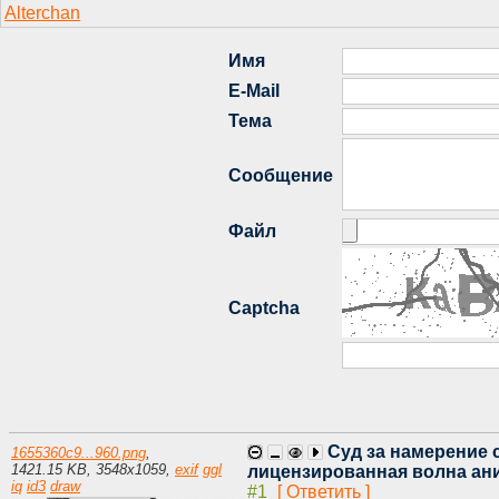
Суд за намерение 
1655360c9...960.png
,
1421.15 KB
,
3548
x
1059
,
exif
ggl
лицензированная волна ани
iq
id3
draw