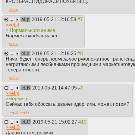
российское ТВ
КРОВЬРАСПИДОРАСИЛОУБИВЕЦ.
>>
eLp
Обратите внимание, что Шики
но бизнес захотел увеличить 
eLp
2019-05-21 12:16:58
теперь им удаление не поможе
>>
eLd
>законно купил лицензию на 
> Нормального аниме
>начинаешь прессовать незак
Нормисы мидасируют
распространяет лицензирова
Есть интересный слух, что у 
>>
eLB
Шарлотта, Твоё имя и Твоя ап
eLq
2019-05-21 12:19:25
предьявить претензии они не м
Ничо, будет теперь
нормальное
рукопожатное трансгенд
Именно поэтому была такая
негритянскими лесбиянками прошедшими маркетинговую
что ВСЁ, за аниме пришли ли
толерантности.
Есть авторские права, по ним
>>
eLD
интернетов, когда во всем ос
коммунизм и социализм) пуст
eLB
2019-05-21 14:47:05
фанатский дубляж и т. п.) ра
>>
eLp
распространение. В Изменение
>Нормисы
контента приравнивается к на
Сейчас тебя обоссать, двачепидор, или, может, потом?
выкладывать просто несведен
>>
eLC
>>
ePa
наказаны за пересказ сюжета.
Японии за пиратсво сажают. В
eLC
2019-05-21 15:02:27
отличием на родине аниме крут
>>
eLB
времена) аниме-переводы/озв
Давай потом, нормик.