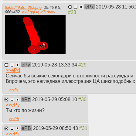
факту, что у них где-то там связи и п
ePx
2019-05-28 11:56:
8369349a8...8b2.png
,
19.46 KB
,
кукушат.
666
x
432
,
exif
ggl
iq
id3
draw
И если взять эту блядву в разрезе, т
какие-то подставные оффшорные конт
прибыль от нищих россиянских аниме
Европку. Чрезвычайно полезные люди
варил, кабы то было законно.
ePy
2019-05-28 13:33:34
>>
ePd
Сейчас бы всякие секондари о вторичности рассуждали.
Впрочем, это наглядная иллюстрация ЦА шикиподобных 
>>
ePz
ePz
2019-05-29 05:08:10
>>
ePy
Ты кто по жизни?
>>
ePB
ePB
2019-05-29 08:50:43
>>
ePz