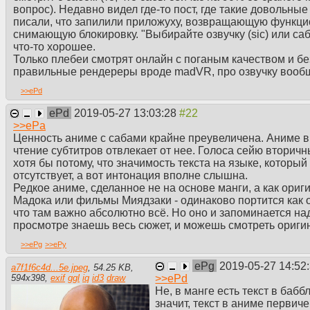
вопрос). Недавно видел где-то пост, где такие довольны
писали, что запилили приложуху, возвращающую функци
снимающую блокировку. "Выбирайте озвучку (sic) или саб
что-то хорошее.
Только плебеи смотрят онлайн с поганым качеством и б
правильные рендереры вроде madVR, про озвучку вообщ
>>
ePd
ePd
2019-05-27 13:03:28
>>
ePa
Ценность аниме с сабами крайне преувеличена. Аниме в
чтение субтитров отвлекает от нее. Голоса сейю вторичны
хотя бы потому, что значимость текста на языке, которы
отсутствует, а вот интонация вполне слышна.
Редкое аниме, сделанное не на основе манги, а как ориг
Мадока или фильмы Миядзаки - одинаково портится как о
что там важно абсолютно всё. Но оно и запоминается на
просмотре знаешь весь сюжет, и можешь смотреть ориги
>>
ePg
>>
ePy
ePg
2019-05-27 14:52
a7f1f6c4d...5e.jpeg
,
54.25 KB
,
>>
ePd
594
x
398
,
exif
ggl
iq
id3
draw
Не, в манге есть текст в бабб
значит, текст в аниме первич