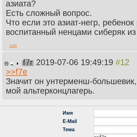
азиата?
Есть сложный вопрос.
Что если это азиат-негр, ребено
воспитанный ненцами сиберяк из
>>
f7r
f7r
2019-07-06 19:49:19
>>
f7e
Значит он унтерменш-большевик, 
мой альтерконцлагерь.