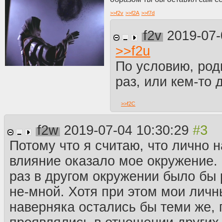
>>
f2v
>>
f2A
>>
f7d
f2v
2019-07-
>>
f2u
По условию, род
раз, или кем-то 
>>
f2C
f2w
2019-07-04 10:30:29
Потому что я считаю, что лично 
влияние оказало мое окружение. 
раз в другом окружении было бы 
не-мной. Хотя при этом мои лич
наверняка остались бы теми же, 