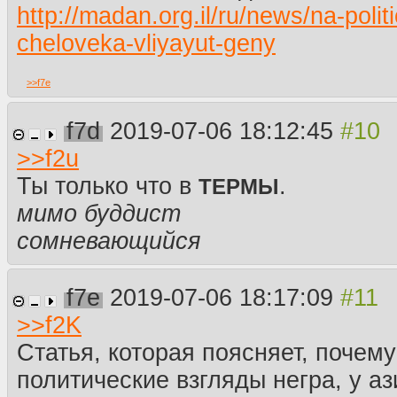
http://madan.org.il/ru/news/na-poli
cheloveka-vliyayut-geny
>>
f7e
f7d
2019-07-06 18:12:45
>>
f2u
Ты только что в
.
ТЕРМЫ
мимо буддист
сомневающийся
f7e
2019-07-06 18:17:09
>>
f2K
Статья, которая поясняет, почему 
политические взгляды негра, у аз