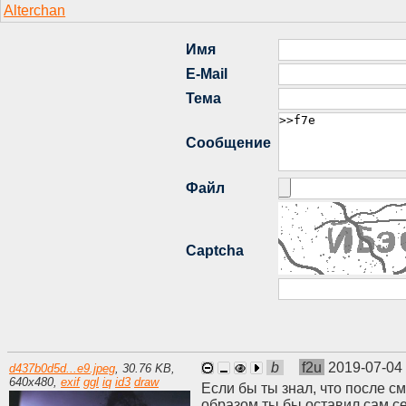
b
f2u
2019-07-04
d437b0d5d...e9.jpeg
,
30.76 KB
,
640
x
480
,
exif
ggl
iq
id3
draw
Если бы ты знал, что после с
образом ты бы оставил сам се