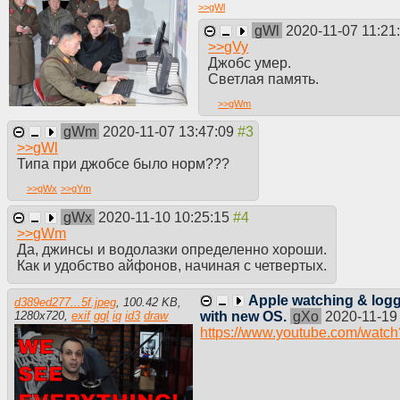
>>
gWl
gWl
2020-11-07 11:21
>>
gVy
Джобс умер.
Светлая память.
>>
gWm
gWm
2020-11-07 13:47:09
>>
gWl
Типа при джобсе было норм???
>>
gWx
>>
gYm
gWx
2020-11-10 10:25:15
>>
gWm
Да, джинсы и водолазки определенно хороши.
Как и удобство айфонов, начиная с четвертых.
Apple watching & lo
d389ed277...5f.jpeg
,
100.42 KB
,
with new OS.
gXo
2020-11-19
1280
x
720
,
exif
ggl
iq
id3
draw
https://www.youtube.com/wat