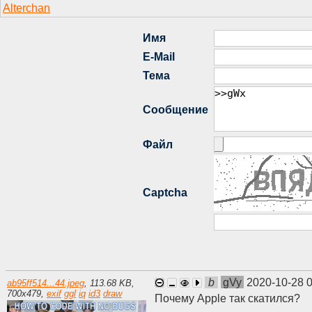
b
gVy
2020-10-28 
ab95ff514...44.jpeg
,
113.68 KB
,
700
x
479
,
exif
ggl
iq
id3
draw
Почему Apple так скатился?