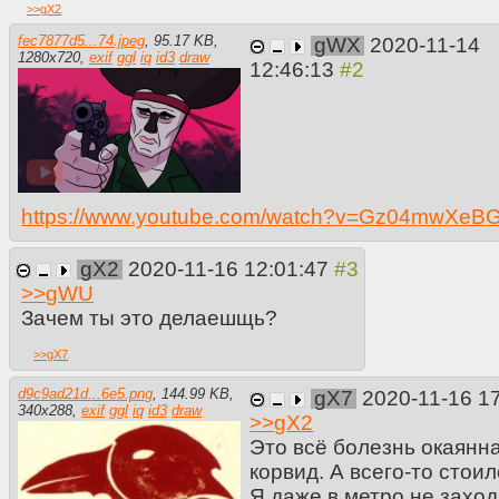
>>
gX2
fec7877d5...74.jpeg
,
95.17 KB
,
gWX
2020-11-14
1280
x
720
,
exif
ggl
iq
id3
draw
12:46:13
https://www.youtube.com/watch?v=Gz04mwXeB
gX2
2020-11-16 12:01:47
>>
gWU
Зачем ты это делаешщь?
>>
gX7
d9c9ad21d...6e5.png
,
144.99 KB
,
gX7
2020-11-16 1
340
x
288
,
exif
ggl
iq
id3
draw
>>
gX2
Это всё болезнь окаянна
корвид. А всего-то стоил
Я даже в метро не заход