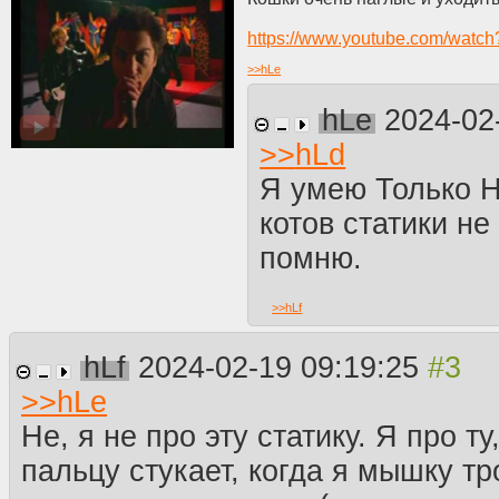
https://www.youtube.com/wat
>>
hLe
hLe
2024-02
>>
hLd
Я умею Только Н
котов статики не
помню.
>>
hLf
hLf
2024-02-19 09:19:25
>>
hLe
Не, я не про эту статику. Я про т
пальцу стукает, когда я мышку тр