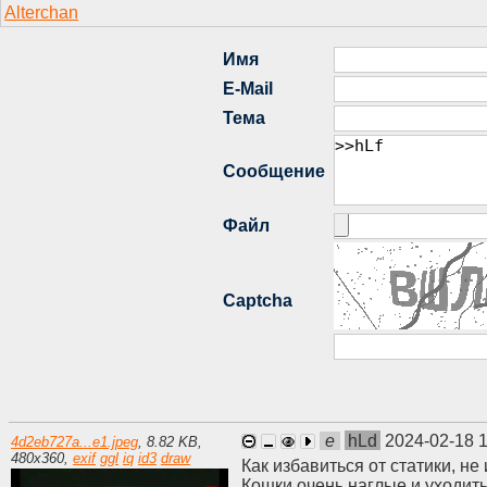
e
hLd
2024-02-18 
4d2eb727a...e1.jpeg
,
8.82 KB
,
480
x
360
,
exif
ggl
iq
id3
draw
Как избавиться от статики, н
Кошки очень наглые и уходить