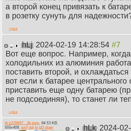
а второй конец привязать к батар
в розетку сунуть для надежности
>>
hLk
hLj
2024-02-19 14:28:54
Вот еще вопрос. Например, когд
холодильних из алюминия работа
поставить второй, и охлаждаться
вот если к батарее центрального
приставить еще одну батарею (пр
не подсоединяя), то станет ли те
>>
hLk
9c1229997...3b.jpeg
,
94.53 KB
,
hLk
2024-02
555
x
409
,
exif
ggl
iq
id3
draw