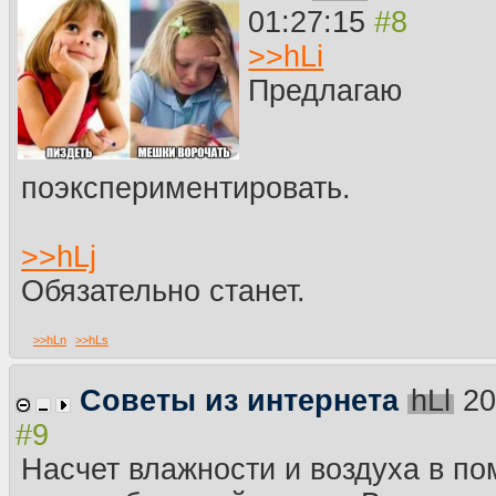
01:27:15
>>
hLi
Предлагаю
поэкспериментировать.
>>
hLj
Обязательно станет.
>>
hLn
>>
hLs
Советы из интернета
hLl
20
Насчет влажности и воздуха в п