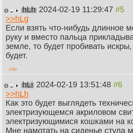
hLh
2024-02-19 11:29:47
>>
hLg
Если взять что-нибудь длинное м
руку и вместо пальца прикладыва
земле, то будет пробивать искры,
будет.
>>
hLi
hLi
2024-02-19 13:51:48
>>
hLh
Как это будет выглядеть техничес
электризующемся акриловом сви
электризующимися кошками на ко
Мне намотать на сиденье стула 