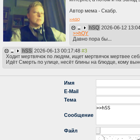
Автор мема - Скабр.
>>
hSQ
hSQ
2026-06-12 13:0
>>
hQY
Давно пора бы...
hSS
2026-06-13 00:17:48
Ходит мертвячок по людям, ищет мертвячок мертвее себ
Идëт Смерть по улице, несëт блины на блюдце, кому выне