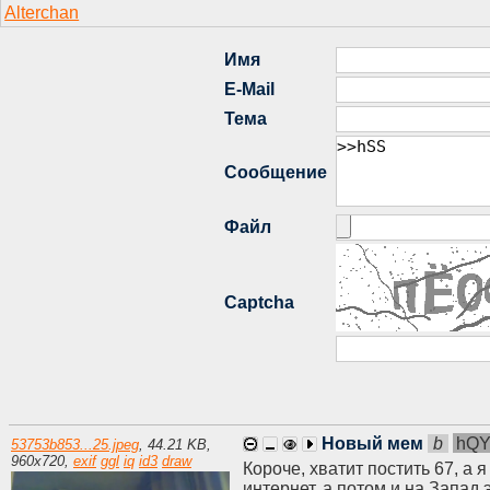
Новый мем
b
hQ
53753b853...25.jpeg
,
44.21 KB
,
960
x
720
,
exif
ggl
iq
id3
draw
Короче, хватит постить 67, а 
интернет, а потом и на Запад 