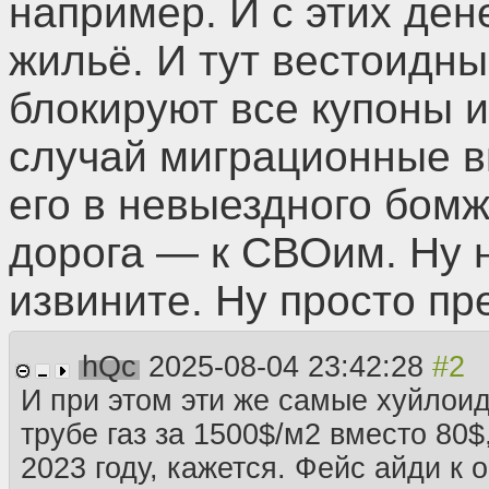
например. И с этих дене
жильё. И тут вестоидн
блокируют все купоны и
случай миграционные 
его в невыездного бомж
дорога — к СВОим. Ну н
извините. Ну просто пр
hQc
2025-08-04 23:42:28
И при этом эти же самые хуйлои
трубе газ за 1500$/м2 вместо 80$,
2023 году, кажется. Фейс айди к о