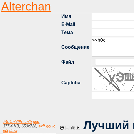
Лучший 
74e4b7795...b7b.png
,
377.4 KB
,
650
x
728
,
exif
ggl
iq
id3
draw