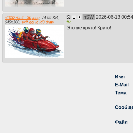
hSW
2026-06-13 00:5
c103270b4...30.jpeg
,
74.99 KB
,
645
x
360
,
exif
ggl
iq
id3
draw
Это же круто! Круто!