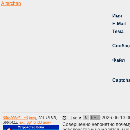
b
hST
2026-06-13 0
98fc206d5...c0.jpeg
,
201.18 KB
,
399
x
412
,
exif
ggl
iq
id3
draw
Совершенно непонятно почему 
бобслеистов и не молятся и н