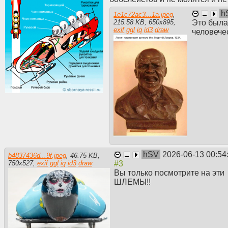
h
1e1c72ac3...1a.jpeg
,
Это была
215.58 KB
,
650
x
895
,
exif
ggl
iq
id3
draw
человече
hSV
2026-06-13 00:54
b4837436d...9f.jpeg
,
46.75 KB
,
750
x
527
,
exif
ggl
iq
id3
draw
Вы только посмотрите на эти
ШЛЕМЫ!!