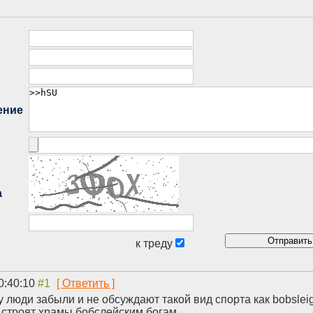
0:40:10
люди забыли и не обсуждают такой вид спорта как bobslei
е строят храмы бобслейским богам.