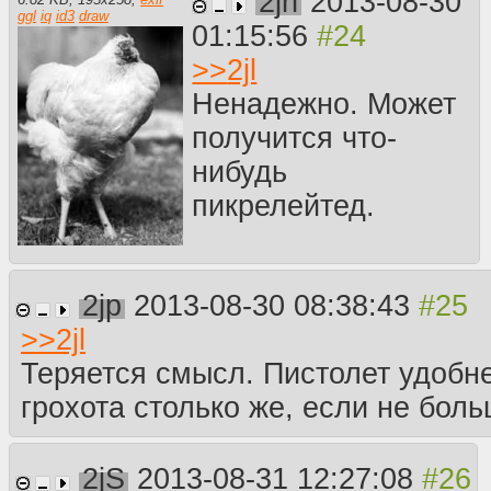
2jn
2013-08-30
ggl
iq
id3
draw
01:15:56
>>
2jl
Ненадежно. Может
получится что-
нибудь
пикрелейтед.
2jp
2013-08-30 08:38:43
>>
2jl
Теряется смысл. Пистолет удобн
грохота столько же, если не боль
2jS
2013-08-31 12:27:08