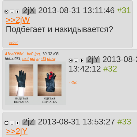
2jX
2013-08-31 13:11:46
>>
2jW
Подбегает и накидывается?
>>
2k9
41be00f8d...bd0.jpg
,
30.32 KB
,
2jY
2013-08-
550
x
393
,
exif
ggl
iq
id3
draw
13:42:12
>>
2jZ
2jZ
2013-08-31 13:53:27
>>
2jY