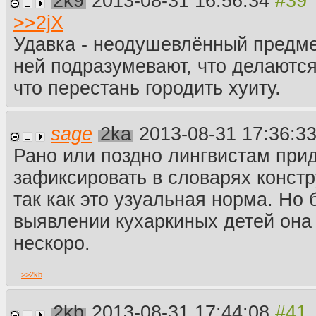
2k9
2013-08-31 16:56:34
>>
2jX
Удавка - неодушевлённый предме
ней подразумевают, что делаются
что перестань городить хуиту.
sage
2ka
2013-08-31 17:36:3
Рано или поздно лингвистам при
зафиксировать в словарях констр
так как это узуальная норма. Но
выявлении кухаркиных детей она
нескоро.
>>
2kb
2kb
2013-08-31 17:44:08