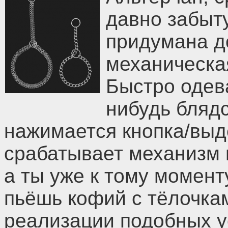
давно забыт
придумана до
механическа
Быстро одева
нибудь блядс
нажимается кнопка/выде
срабатывает механизм и
а ты уже к тому момент
пьёшь кофий с тёлочкам
реализации подобных у