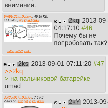
внимания.
97691c26a...0cf.png
,
49.15 KB
,
2kq
2013-09
1130
x
463
,
ggl
iq
id3
draw
04:17:10
Почему бы не
попробовать так?
>>
2ks
>>
2kY
>>
2kZ
2ks
2013-09-01 07:11:20
>>
2kq
> на пальчиковой батарейке
umad
db03ce037...0db.jpg
,
7.6 KB
,
2kY
2013-09
220
x
177
,
exif
ggl
iq
id3
draw