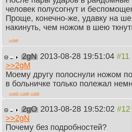
человек полусогнут и беспомоще
Проще, конечно-же, удавку на ш
накинуть, чем ножом в шею ткнут
>>
2gN
2gN
2013-08-28 19:51:04
>>
2gM
Моему другу полоснули ножом по
в больничке только полежал нем
>>
2gO
>>
2gR
>>
2h8
2gO
2013-08-28 19:52:02
>>
2gN
Почему без подробностей?