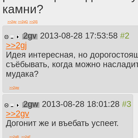
камни?
>>
2gv
>>
2gG
>>
2jS
2gv
2013-08-28 17:53:58
>>
2gj
Идея интересная, но дорогостоя
съёбывать, когда можно наслади
мудака?
>>
2gw
2gw
2013-08-28 18:01:28
>>
2gv
Догонит же и въебать успеет.
>>
2gB
>>
2gF