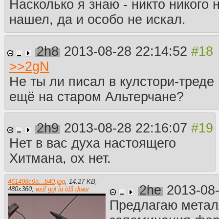
Насколько я знаю - никто никого 
нашел, да и особо не искал.
2h8
2013-08-28 22:14:52
>>
2gN
Не ты ли писал в кулстори-треде
ещё на старом Альтерчане?
2h9
2013-08-28 22:16:07
Нет в вас духа настоящего
Хитмана, ох нет.
461498c9a...b40.jpg
,
14.27 KB
,
2he
2013-08
480
x
360
,
exif
ggl
iq
id3
draw
Предлагаю метал