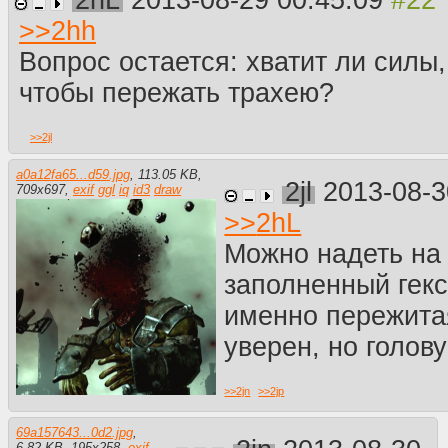
>>
2hh
Вопрос остается: хватит ли силы,
чтобы пережать трахею?
>>
2jl
a0a12fa65...d59.jpg
,
113.05 KB
,
2jl
2013-08-3
709
x
697
,
exif
ggl
iq
id3
draw
>>
2hL
Можно надеть на
заполненный гекс
именно пережита
уверен, но голов
>>
2jn
>>
2jp
69a157643...0d2.jpg
,
6.82 KB
,
195
x
258
,
exif