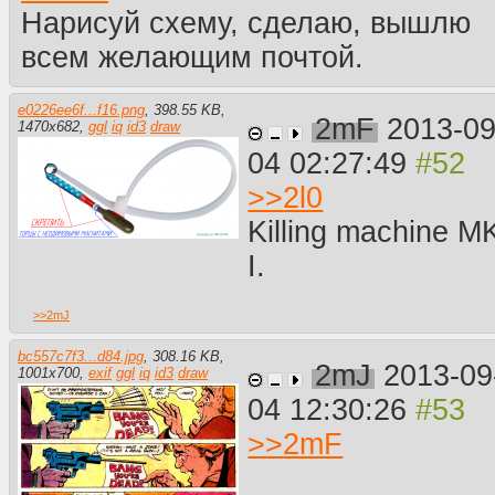
Нарисуй схему, сделаю, вышлю
всем желающим почтой.
e0226ee6f...f16.png
,
398.55 KB
,
2mF
2013-09
1470
x
682
,
ggl
iq
id3
draw
04 02:27:49
>>
2l0
Killing machine M
I.
>>
2mJ
bc557c7f3...d84.jpg
,
308.16 KB
,
2mJ
2013-09
1001
x
700
,
exif
ggl
iq
id3
draw
04 12:30:26
>>
2mF