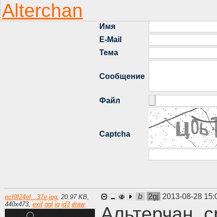
b
2gj
2013-08-28 15:
ecf9f24ef...37e.jpg
,
20.97 KB
,
440
x
473
,
exif
ggl
iq
id3
draw
Альтерчан, 