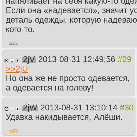
напяливает на себя какую-то одеж
Если она «надевается», значит 
деталь одежды, которую надевают
кого-то.
>>
2jV
2jV
2013-08-31 12:49:56
>>
2jU
Но она же не просто одевается,
а одевается на голову!
2jW
2013-08-31 13:10:14
Удавка накидывается, Алёши.
>>
2jX