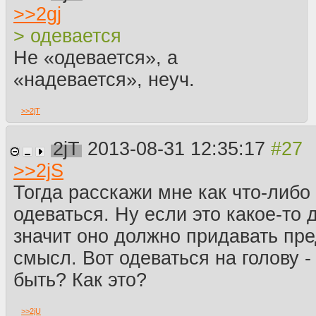
>>
2gj
> одевается
Не «одевается», а
«надевается», неуч.
>>
2jT
2jT
2013-08-31 12:35:17
>>
2jS
Тогда расскажи мне как что-либо
одеваться. Ну если это какое-то 
значит оно должно придавать пр
смысл. Вот одеваться на голову -
быть? Как это?
>>
2jU