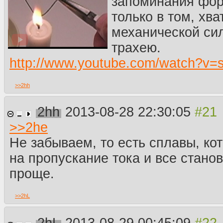
запоминания фор
только в том, хва
механической си
трахею.
http://www.youtube.com/watch?
>>
2hh
2hh
2013-08-28 22:30:05
>>
2he
Не забываем, то есть сплавы, ко
на пропускание тока и все станов
проще.
>>
2hL
2hL
2013-08-29 00:45:09