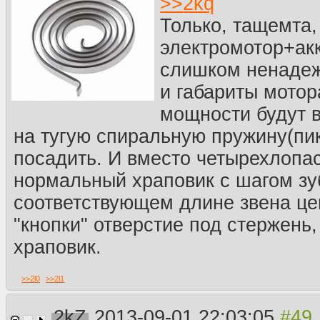
>>
2kq
Только, тащемта,
электромотор+ак
слишком ненадеж
и габариты мотор
мощности будут 
на тугую спиральную пружину(пи
посадить. И вместо четырехлопа
нормальный храповик с шагом зу
соответствующем длине звена це
"кнопки" отверстие под стержень
храповик.
>>
2l0
>>
2l1
2kZ
2013-09-01 22:03:05