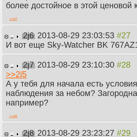
более достойное в этой ценовой 
>>
2j7
2j6
2013-08-29 23:03:53
И вот еще Sky-Watcher BK 767AZ
2j7
2013-08-29 23:10:30
>>
2j5
А у тебя для начала есть услови
наблюдения за небом? Загородна
например?
>>
2j8
2j8
2013-08-29 23:23:27