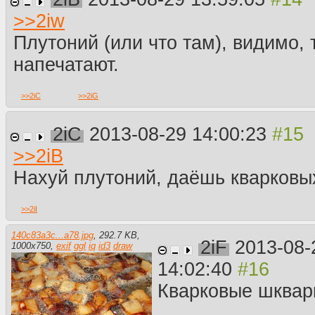
>>
2iw
Плутоний (или что там), видимо, 
напечатают.
>>
2iC
>>
2iG
2iC
2013-08-29 14:00:23
>>
2iB
Нахуй плутоний, даёшь кварковы
>>
2iI
140c83a3c...a78.jpg
,
292.7 KB
,
2iF
2013-08-
1000
x
750
,
exif
ggl
iq
id3
draw
14:02:40
Кварковые шквар