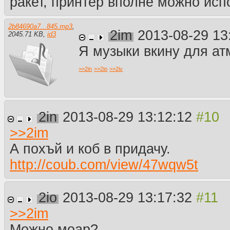
ракет, принтер вполне можно исп
2b84690a7...845.mp3
,
2im
2013-08-29 13
2045.71 KB
,
id3
Я музыки вкину для а
>>
2in
>>
2io
>>
2iv
2in
2013-08-29 13:12:12
>>
2im
А похъй и коб в придачу.
http://coub.com/view/47wqw5t
2io
2013-08-29 13:17:32
>>
2im
Можно моар?