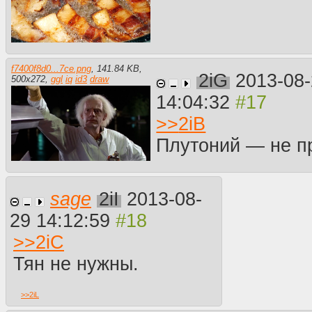
f7400f8d0...7ce.png
,
141.84 KB
,
2iG
2013-08
500
x
272
,
ggl
iq
id3
draw
14:04:32
>>
2iB
Плутоний — не п
sage
2iI
2013-08-
29 14:12:59
>>
2iC
Тян не нужны.
>>
2iL