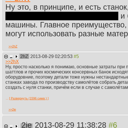
Ну это, в принципе, и есть стано
если продолжат развитие этого
и 
машины. Главное преимущество, 
могут использовать разные мате
>>
2hZ
2hZ
2013-08-29 02:20:53
>>
2hX
Ну, просто насколько я понимаю, основные затраты при п
шаттлов и прочих космических консервных банок исходят 
оборудовние, поэтому детали тоже нужны нестандартные.
станках завода по производству самолётов собрать детал
создать с нуля станки, причём если в случае с самолёта
компенсирует относительная массовость производства, т
самолётов 10 чтобы окупить создание завода (естетстве
...
[ Развернуть (1596 симв.) ]
потолка, но для примера сойдёт), а шаттлов ты создаёш
профита с них никакого. Не космическим же туристам их 
>>
2ie
техника должна быть крайне надёжной и точной, в разы 
поэтому, скорее всего, при производстве случается дово
использовать-то можно, но в нём есть крошечные дефект
2ie
2013-08-29 11:38:28