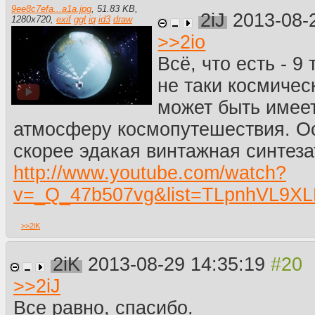
9ee8c7efa...a1a.jpg
,
51.83 KB
,
2iJ
2013-08-
1280
x
720
,
exif
ggl
iq
id3
draw
>>
2io
Всё, что есть - 9
не таки космичес
может быть имеет
атмосферу космопутешествия. О
скорее эдакая винтажная синтез
http://www.youtube.com/watch?
v=_Q_47b507vg&list=TLpnhVL9X
>>
2iK
2iK
2013-08-29 14:35:19
>>
2iJ
Все равно, спасибо.