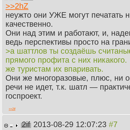
потому что в космосе если что-нибудь отвалится, то па
>>
2hZ
А на одном промышленом 3D-принтере можно будет в бу
довольно большие детали, но самое главное преимущест
неужто они УЖЕ могут печатать 
подходит для производства чего угодно, хоть деталей для
Другое дело, неужто они УЖЕ могут печатать настолько 
качественно.
видео со всякой хуйнёй, которая печатает чем-то вроде 
Они над этим и работают, и, наде
потом застывает, качество крайне хуёвое.
ведь перспективы просто на гран
>а шаттлов ты создаёшь считаны
прямого профита с них никакого.
же туристам их впаривать.
Они же многоразовые, плюс, ни 
речи не идет, т.к. шатл — практи
госпроект.
>>
2if
2if
2013-08-29 12:07:23