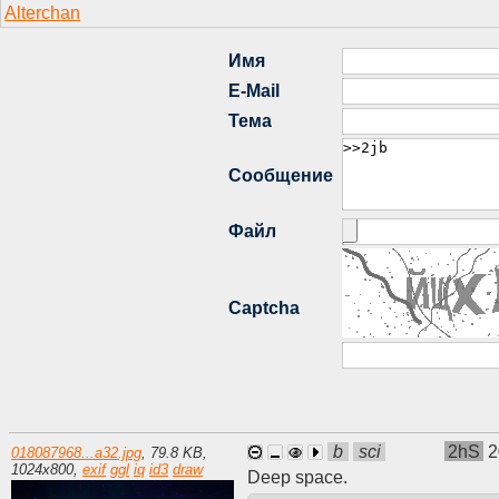
b
sci
2hS
2
018087968...a32.jpg
,
79.8 KB
,
1024
x
800
,
exif
ggl
iq
id3
draw
Deep space.