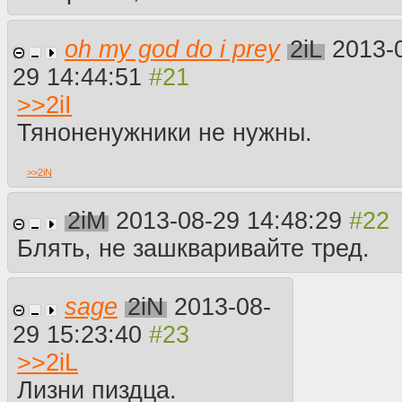
oh my god do i prey
2iL
2013-
29 14:44:51
>>
2iI
Тяноненужники не нужны.
>>
2iN
2iM
2013-08-29 14:48:29
Блять, не зашкваривайте тред.
sage
2iN
2013-08-
29 15:23:40
>>
2iL
Лизни пиздца.