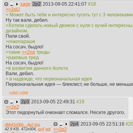
sage
2p2
2013-09-05 22:41:07
>>
2oU
> Может быть тебе и интересно тусить тут с 3 человеками,
Ну так вали, дебил.
>Хотели сделать новый движок с нуля с кучей интересн
дизайном.
Пили свой.
>очкопараше
На сосач, быдло!
>такие
>>
2ng
треды
>раковые тред
На сосач, быдло!
>в развития данного болота
Вали, дебил.
> в надежде, что первоначальная идея
Первоначальная идея — блеклист, не больше, не меньше
>>
2p3
>>
2p4
2p3
2013-09-05 22:49:31
>>
2p2
Этот пидорнутый очконавт сломался. Несите другого.
2p4
2013-09-05 22:51:16
dbb41e0bb...4a2.jpg
,
>>
2p2
42.9 KB
,
472
x
604
,
exif
ggl