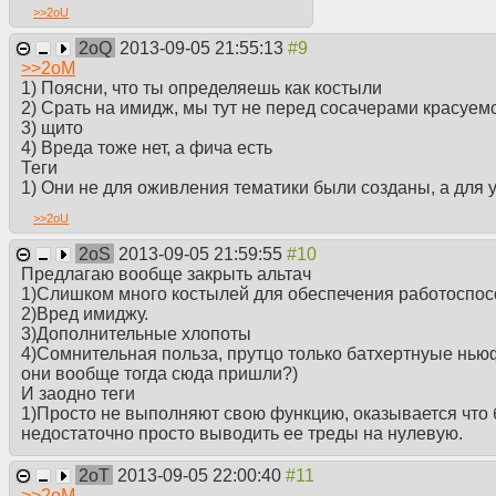
>>
2oU
2oQ
2013-09-05 21:55:13
>>
2oM
1) Поясни, что ты определяешь как костыли
2) Срать на имидж, мы тут не перед сосачерами красуем
3) щито
4) Вреда тоже нет, а фича есть
Теги
1) Они не для оживления тематики были созданы, а для 
>>
2oU
2oS
2013-09-05 21:59:55
Предлагаю вообще закрыть альтач
1)Слишком много костылей для обеспечения работоспосо
2)Вред имиджу.
3)Дополнительные хлопоты
4)Сомнительная польза, прутцо только батхертнуые ньюф
они вообще тогда сюда пришли?)
И заодно теги
1)Просто не выполняют свою функцию, оказывается что 
недостаточно просто выводить ее треды на нулевую.
2oT
2013-09-05 22:00:40
>>
2oM