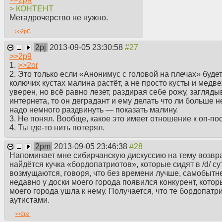
> КОНТЕНТ
Метадрочерство не нужно.
>>
2pC
2pj
2013-09-05 23:30:58
>>
2p9
1.
>>
2or
2. Это только если «Анонимус с головой на плечах» будет
колючих кустах малина растёт, а не просто кусты и медв
уверен, но всё равно лезет, раздирая себе рожу, загляд
интернета, то он деградант и ему делать что ли больше не
надо немного раздвинуть — показать малину.
3. Не понял. Вообще, какое это имеет отношение к оп-пос
4. Ты где-то нить потерял.
2pm
2013-09-05 23:46:38
Напоминает мне сибирчанскую дискуссию на тему возвра
найдётся кучка «бордопатриотов», которые сидят в /d/ су
возмущаются, говоря, что без времени лучше, самобытне
недавно у доски моего города появился конкурент, котор
моего города ушла к нему. Получается, что те бордопат
аутистами.
>>
2pz