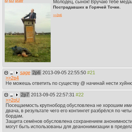
iq
id3
draw
Молодец, сынок! Вручаю тебе мед
.
Пострадавших в Горячей Точке
>>
2p6
sage
2p6
2013-09-05 22:55:50
>>
2p4
Не можешь ответить по существу @ начинай нести хуйню
2p7
2013-09-05 22:57:31
>>
2oU
Посещаемость крупноборд обусловлена не хорошим ими
двача, в результате чего его контингет разбрёлся по ч
бордам.
Защита семёнов обусловлена сохранением анонимности, 
могут быть использованы для деанонимизации в пределах