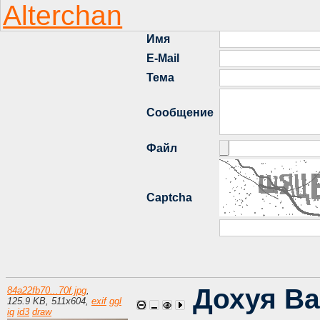
Дохуя В
84a22fb70...70f.jpg
,
125.9 KB
,
511
x
604
,
exif
ggl
iq
id3
draw