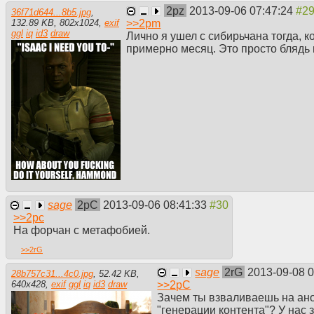
2pz
2013-09-06 07:47:24
36f71d644...8b5.jpg
,
>>
2pm
132.89 KB
,
802
x
1024
,
exif
ggl
iq
id3
draw
Лично я ушел с сибирьчана тогда, к
примерно месяц. Это просто блядь 
sage
2pC
2013-09-06 08:41:33
>>
2pc
На форчан с метафобией.
>>
2rG
sage
2rG
2013-09-08 
28b757c31...4c0.jpg
,
52.42 KB
,
>>
2pC
640
x
428
,
exif
ggl
iq
id3
draw
Зачем ты взваливаешь на ано
"генерации контента"? У нас з