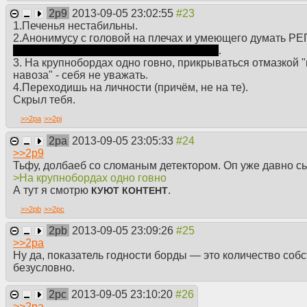
2p9
2013-09-05 23:02:55
1.Печенья нестабильны.
2.Анонимусу с головой на плечах и умеющего думать 
потому что он всё равно сидит через i2p
.
3. На крупнобордах одно говно, прикрываться отмазкой "
навоза" - себя не уважать.
4.Переходишь на личности (причём, не на те).
Скрыл тебя.
>>
2pa
>>
2pj
2pa
2013-09-05 23:05:33
>>
2p9
Тьфу, долбаеб со сломаным детектором. Оп уже давно с
>На крупнобордах одно говно
А тут я смотрю
.
КУЮТ КОНТЕНТ
>>
2pb
>>
2pc
2pb
2013-09-05 23:09:26
>>
2pa
Ну да, показатель годности борды — это количество соб
безусловно.
2pc
2013-09-05 23:10:20
>>
2pa