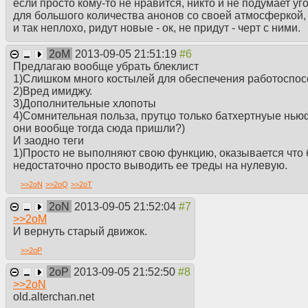
если просто кому-то не нравится, никто и не подумает уг
для большого количества анонов со своей атмосферкой,
и так неплохо, ридут новые - ок, не придут - черт с ними.
2oM
2013-09-05 21:51:19
Предлагаю вообще убрать блеклист
1)Слишком много костылей для обеспечения работоспосо
2)Вред имиджу.
3)Дополнительные хлопоты
4)Сомнительная польза, прутцо только батхертнуые ньюф
они вообще тогда сюда пришли?)
И заодно теги
1)Просто не выполняют свою функцию, оказывается что 
недостаточно просто выводить ее треды на нулевую.
>>
2oN
>>
2oQ
>>
2oT
2oN
2013-09-05 21:52:04
>>
2oM
И вернуть старый движок.
>>
2oP
2oP
2013-09-05 21:52:50
>>
2oN
old.alterchan.net