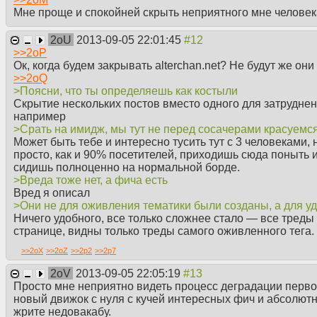
Мне проще и спокойней скрыть неприятного мне человека
2oU
2013-09-05 22:01:45
>>
2oP
Ок, когда будем закрывать alterchan.net? Не будут же он
>>
2oQ
>Поясни, что ты определяешь как костыли
Скрытие нескольких постов вместо одного для затрудне
например
>Срать на имидж, мы тут не перед сосачерами красуемс
Может быть тебе и интересно тусить тут с 3 человеками, 
просто, как и 90% посетителей, приходишь сюда поныть и
сидишь полноценно на нормальной борде.
>Вреда тоже нет, а фича есть
Вред я описал
>Они не для оживления тематики были созданы, а для у
Ничего удобного, все только сложнее стало — все тред
странице, видны только треды самого оживленного тега.
>>
2oX
>>
2oZ
>>
2p2
>>
2p7
2oV
2013-09-05 22:05:19
Просто мне неприятно видеть процесс деградации перво
новый движок с нуля с кучей интересных фич и абсолют
жрите недовакабу.