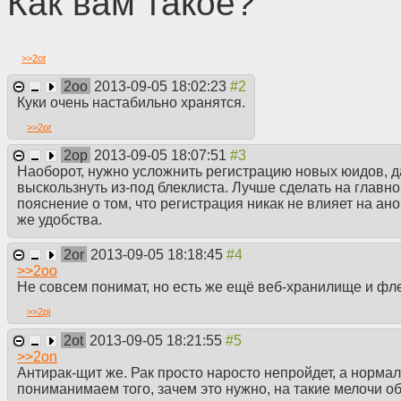
Как вам такое?
>>
2ot
2oo
2013-09-05 18:02:23
Куки очень настабильно хранятся.
>>
2or
2op
2013-09-05 18:07:51
Наоборот, нужно усложнить регистрацию новых юидов, да
выскользнуть из-под блеклиста. Лучше сделать на главн
пояснение о том, что регистрация никак не влияет на ан
же удобства.
2or
2013-09-05 18:18:45
>>
2oo
Не совсем понимат, но есть же ещё веб-хранилище и фле
>>
2pj
2ot
2013-09-05 18:21:55
>>
2on
Антирак-щит же. Рак просто наросто непройдет, а норма
пониманимаем того, зачем это нужно, на такие мелочи о