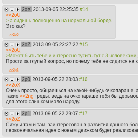
2oX
2013-09-05 22:25:35
>>
2oU
> a сидишь полноценно на нормальной борде.
Это как?
>>
2p0
2oZ
2013-09-05 22:27:22
>>
2oU
>Может быть тебе и интересно тусить тут с 3 человеками, 
Прости за глупый вопрос, но почему тебе не сидится на
>>
2p1
2p0
2013-09-05 22:28:03
>>
2oX
Очень просто, общаешься на какой-нибудь очкопараше, 
такие
>>
2ng
треды, ведь на очкопараше тебя бы дерьмом 
для этого слишком мало народу.
2p1
2013-09-05 22:29:07
>>
2oZ
Сижу и там и там, заинтересован в развития данного бол
первоначальная идея с новым движком будет реализова