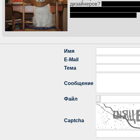
дизайнеров?
И это помимо то
ставится в обязанность, вдох
резко куда-то улетучивается.