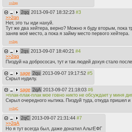
>>
2qq
2qq
2013-09-07 18:32:23
>>
2qn
Нет, это ты иди нахуй.
Тут же два хейтера, верно? Можно я буду вторым, пока т
заняв моё место, а пока я займу место первого хейтера.
>>
2qs
2qs
2013-09-07 18:40:21
>>
2qq
Пиздуй на добрососач, тут и так людей дохуя стало посл
sage
2qu
2013-09-07 19:17:52
Скрыл нудилу.
sage
2qA
2013-09-07 21:18:03
>плак-плак-плак мое говно никто не обсуждает у миня д
Скрыл очередного нытика. Пиздуй туда, откуда пришел и 
>>
2qC
2qC
2013-09-07 21:31:44
>>
2qA
Но я тут всегда был, даже донатил АльтЕФГ