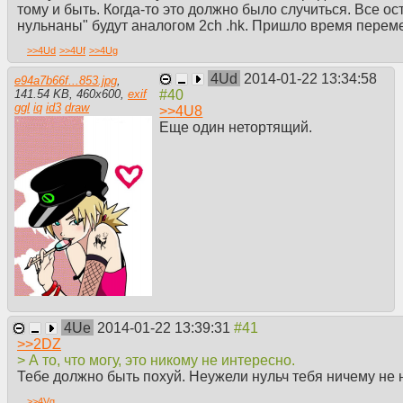
тому и быть. Когда-то это должно было случиться. Все 
нульнаны" будут аналогом 2сh .hk. Пришло время переме
>>
4Ud
>>
4Uf
>>
4Ug
4Ud
2014-01-22 13:34:58
e94a7b66f...853.jpg
,
141.54 KB
,
460
x
600
,
exif
ggl
iq
id3
draw
>>
4U8
Еще один нетортящий.
4Ue
2014-01-22 13:39:31
>>
2DZ
> А то, что могу, это никому не интересно.
Тебе должно быть похуй. Неужели нульч тебя ничему не 
>>
4Vg