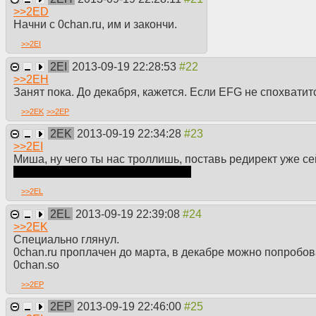
>>
2ED
Начни с 0chan.ru, им и закончи.
>>
2EI
2EI
2013-09-19 22:28:53
>>
2EH
Занят пока. До декабря, кажется. Если EFG не спохватит
>>
2EK
>>
2EP
2EK
2013-09-19 22:34:28
>>
2EI
Миша, ну чего ты нас троллишь, поставь редирект уже с
конечно, это будет не так красиво.
>>
2EL
2EL
2013-09-19 22:39:08
>>
2EK
Специально глянул.
0chan.ru проплачен до марта, в декабре можно попробов
0chan.so
>>
2EP
2EP
2013-09-19 22:46:00