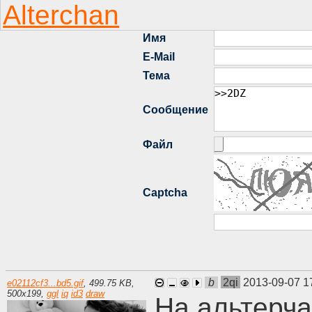
b
2qi
2013-09-07 1
e02112cf3...bd5.gif
,
499.75 KB
,
500
x
199
,
ggl
iq
id3
draw
На альтерча