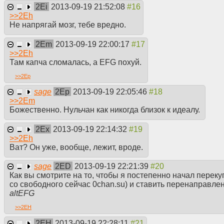
2Ei
2013-09-19 21:52:08
>>
2Eh
Не напрягай мозг, тебе вредно.
2Em
2013-09-19 22:00:17
>>
2Eh
Там капча сломалась, а EFG похуй.
>>
2Ep
sage
2Ep
2013-09-19 22:05:46
>>
2Em
Божественно. Нульчан как никогда близок к идеалу.
2Ex
2013-09-19 22:14:32
>>
2Eh
Ват? Он уже, вообще, лежит, вроде.
sage
2ED
2013-09-19 22:21:39
Как вы смотрите на то, чтобы я постепенно начал перек
со свободного сейчас 0chan.su) и ставить перенаправле
altEFG
>>
2EH
2EH
2013-09-19 22:28:11