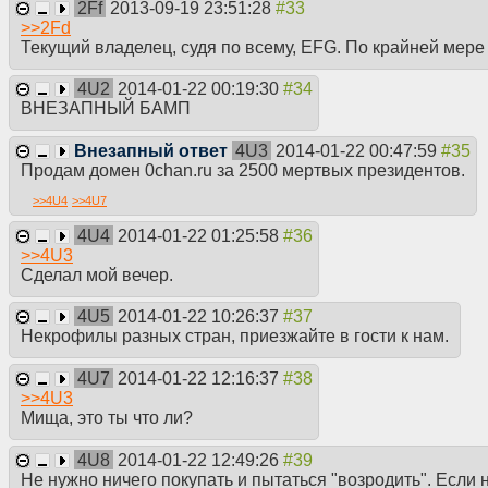
2Ff
2013-09-19 23:51:28
>>
2Fd
Текущий владелец, судя по всему, EFG. По крайней мере 
4U2
2014-01-22 00:19:30
ВНЕЗАПНЫЙ БАМП
Внезапный ответ
4U3
2014-01-22 00:47:59
Продам домен 0chan.ru за 2500 мертвых президентов.
>>
4U4
>>
4U7
4U4
2014-01-22 01:25:58
>>
4U3
Сделал мой вечер.
4U5
2014-01-22 10:26:37
Некрофилы разных стран, приезжайте в гости к нам.
4U7
2014-01-22 12:16:37
>>
4U3
Мища, это ты что ли?
4U8
2014-01-22 12:49:26
Не нужно ничего покупать и пытаться "возродить". Если н