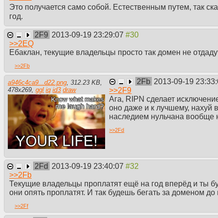
Это получается само собой. Естественным путем, так с
год.
2F9
2013-09-19 23:29:07
>>
2EQ
Ебаклан, текущие владельцы просто так домен не отдаду
>>
2Fb
2Fb
2013-09-19 23:33
a946c4ca9...d22.png
,
312.23 KB
,
>>
2F9
478
x
269
,
ggl
iq
id3
draw
Ага, RIPN сделает исключени
оно даже и к лучшему, нахуй 
наследием нульчана вообще
>>
2Fd
2Fd
2013-09-19 23:40:07
>>
2Fb
Текущие владельцы проплатят ещё на год вперёд и ты бу
они опять проплатят. И так будешь бегать за доменом до
>>
2Ff