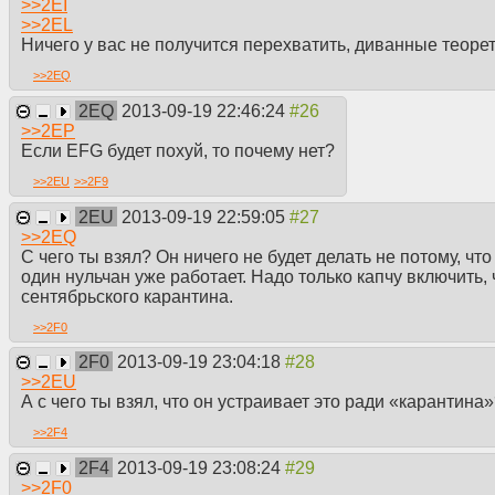
>>
2EI
>>
2EL
Ничего у вас не получится перехватить, диванные теорет
>>
2EQ
2EQ
2013-09-19 22:46:24
>>
2EP
Если EFG будет похуй, то почему нет?
>>
2EU
>>
2F9
2EU
2013-09-19 22:59:05
>>
2EQ
С чего ты взял? Он ничего не будет делать не потому, что
один нульчан уже работает. Надо только капчу включить, 
сентябрьского карантина.
>>
2F0
2F0
2013-09-19 23:04:18
>>
2EU
А с чего ты взял, что он устраивает это ради «карантина
>>
2F4
2F4
2013-09-19 23:08:24
>>
2F0