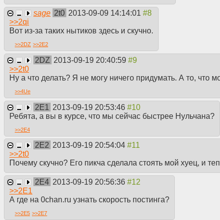
sage
2t0
2013-09-09 14:14:01
>>
2qi
Вот из-за таких нытиков здесь и скучно.
>>
2DZ
>>
2E2
2DZ
2013-09-19 20:40:59
>>
2t0
Ну а что делать? Я не могу ничего придумать. А то, что м
>>
4Ue
2E1
2013-09-19 20:53:46
Ребята, а вы в курсе, что мы сейчас быстрее Нульчана?
>>
2E4
2E2
2013-09-19 20:54:04
>>
2t0
Почему скучно? Его пикча сделала стоять мой хуец, и те
2E4
2013-09-19 20:56:36
>>
2E1
А где на 0chan.ru узнать скорость постинга?
>>
2E5
>>
2E7