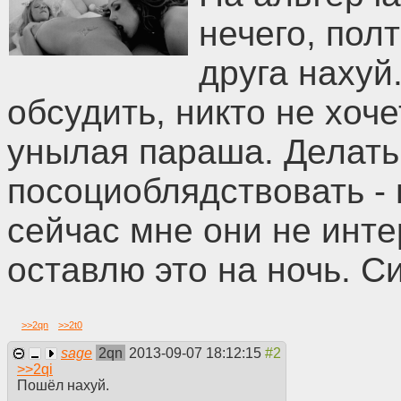
нечего, пол
друга нахуй
обсудить, никто не хоче
унылая параша. Делать 
посоциоблядствовать - 
сейчас мне они не инте
оставлю это на ночь. С
>>
2qn
>>
2t0
sage
2qn
2013-09-07 18:12:15
>>
2qi
Пошёл нахуй.