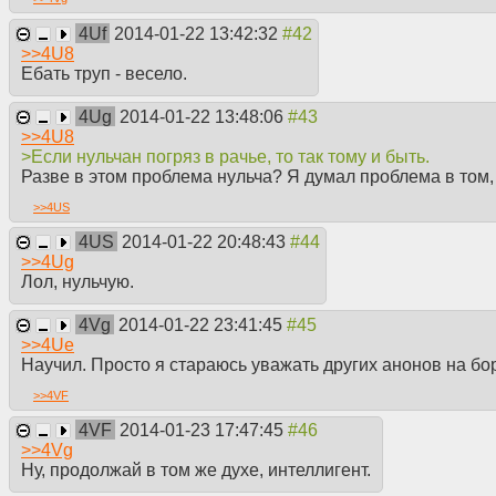
4Uf
2014-01-22 13:42:32
>>
4U8
Ебать труп - весело.
4Ug
2014-01-22 13:48:06
>>
4U8
>Если нульчан погряз в рачье, то так тому и быть.
Разве в этом проблема нульча? Я думал проблема в том, 
>>
4US
4US
2014-01-22 20:48:43
>>
4Ug
Лол, нульчую.
4Vg
2014-01-22 23:41:45
>>
4Ue
Научил. Просто я стараюсь уважать других анонов на бо
>>
4VF
4VF
2014-01-23 17:47:45
>>
4Vg
Ну, продолжай в том же духе, интеллигент.