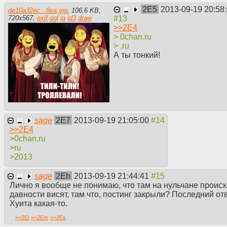
2E5
2013-09-19 20:58
de10a32ec...8ea.jpg
,
106.6 KB
,
720
x
567
,
exif
ggl
iq
id3
draw
>>
2E4
> 0chan.ru
> .ru
А ты тонкий!
sage
2E7
2013-09-19 21:05:00
>>
2E4
>0chan.ru
>ru
>2013
sage
2Eh
2013-09-19 21:44:41
Лично я вообще не понимаю, что там на нульчане происх
давности висят, там что, постинг закрыли? Последний отв
Хуита какая-то.
>>
2Ei
>>
2Em
>>
2Ex