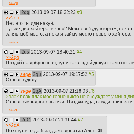
>>
2qq
2qq
2013-09-07 18:32:23
>>
2qn
Нет, это ты иди нахуй.
Тут же два хейтера, верно? Можно я буду вторым, пока т
заняв моё место, а пока я займу место первого хейтера.
>>
2qs
2qs
2013-09-07 18:40:21
>>
2qq
Пиздуй на добрососач, тут и так людей дохуя стало посл
sage
2qu
2013-09-07 19:17:52
Скрыл нудилу.
sage
2qA
2013-09-07 21:18:03
>плак-плак-плак мое говно никто не обсуждает у миня д
Скрыл очередного нытика. Пиздуй туда, откуда пришел и 
>>
2qC
2qC
2013-09-07 21:31:44
>>
2qA
Но я тут всегда был, даже донатил АльтЕФГ