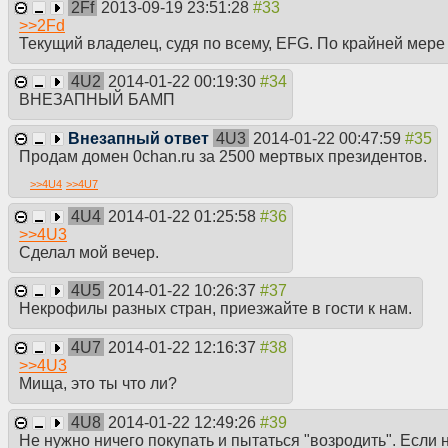
2Ff
2013-09-19 23:51:28
>>
2Fd
Текущий владелец, судя по всему, EFG. По крайней мере 
4U2
2014-01-22 00:19:30
ВНЕЗАПНЫЙ БАМП
Внезапный ответ
4U3
2014-01-22 00:47:59
Продам домен 0chan.ru за 2500 мертвых президентов.
>>
4U4
>>
4U7
4U4
2014-01-22 01:25:58
>>
4U3
Сделал мой вечер.
4U5
2014-01-22 10:26:37
Некрофилы разных стран, приезжайте в гости к нам.
4U7
2014-01-22 12:16:37
>>
4U3
Мища, это ты что ли?
4U8
2014-01-22 12:49:26
Не нужно ничего покупать и пытаться "возродить". Если н