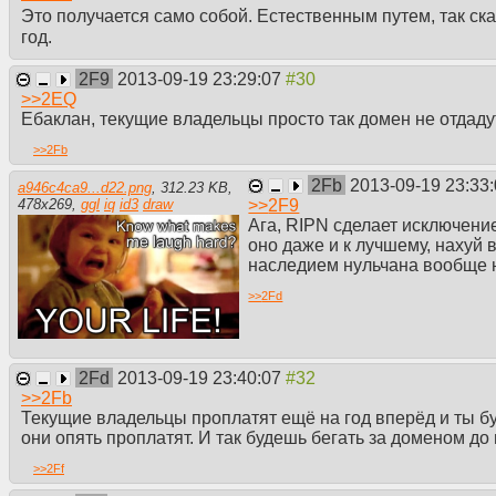
Это получается само собой. Естественным путем, так с
год.
2F9
2013-09-19 23:29:07
>>
2EQ
Ебаклан, текущие владельцы просто так домен не отдаду
>>
2Fb
2Fb
2013-09-19 23:33
a946c4ca9...d22.png
,
312.23 KB
,
>>
2F9
478
x
269
,
ggl
iq
id3
draw
Ага, RIPN сделает исключени
оно даже и к лучшему, нахуй 
наследием нульчана вообще
>>
2Fd
2Fd
2013-09-19 23:40:07
>>
2Fb
Текущие владельцы проплатят ещё на год вперёд и ты бу
они опять проплатят. И так будешь бегать за доменом до
>>
2Ff