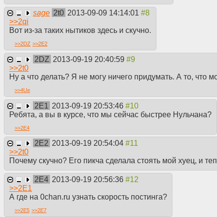
sage
2t0
2013-09-09 14:14:01
>>
2qi
Вот из-за таких нытиков здесь и скучно.
>>
2DZ
>>
2E2
2DZ
2013-09-19 20:40:59
>>
2t0
Ну а что делать? Я не могу ничего придумать. А то, что м
>>
4Ue
2E1
2013-09-19 20:53:46
Ребята, а вы в курсе, что мы сейчас быстрее Нульчана?
>>
2E4
2E2
2013-09-19 20:54:04
>>
2t0
Почему скучно? Его пикча сделала стоять мой хуец, и те
2E4
2013-09-19 20:56:36
>>
2E1
А где на 0chan.ru узнать скорость постинга?
>>
2E5
>>
2E7