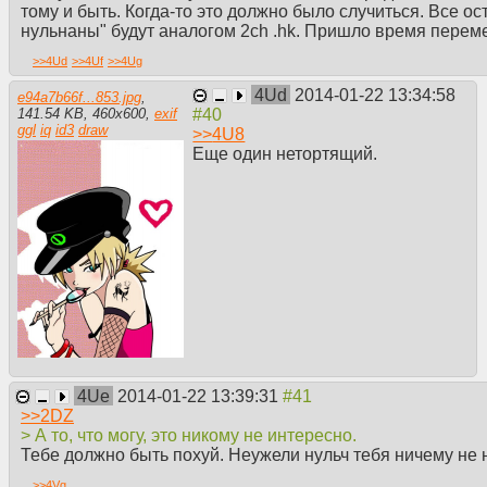
тому и быть. Когда-то это должно было случиться. Все 
нульнаны" будут аналогом 2сh .hk. Пришло время переме
>>
4Ud
>>
4Uf
>>
4Ug
4Ud
2014-01-22 13:34:58
e94a7b66f...853.jpg
,
141.54 KB
,
460
x
600
,
exif
ggl
iq
id3
draw
>>
4U8
Еще один нетортящий.
4Ue
2014-01-22 13:39:31
>>
2DZ
> А то, что могу, это никому не интересно.
Тебе должно быть похуй. Неужели нульч тебя ничему не 
>>
4Vg