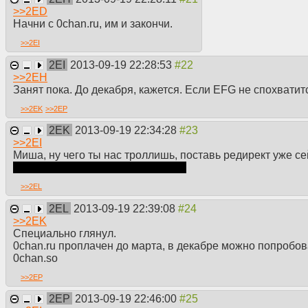
>>
2ED
Начни с 0chan.ru, им и закончи.
>>
2EI
2EI
2013-09-19 22:28:53
>>
2EH
Занят пока. До декабря, кажется. Если EFG не спохватит
>>
2EK
>>
2EP
2EK
2013-09-19 22:34:28
>>
2EI
Миша, ну чего ты нас троллишь, поставь редирект уже с
конечно, это будет не так красиво.
>>
2EL
2EL
2013-09-19 22:39:08
>>
2EK
Специально глянул.
0chan.ru проплачен до марта, в декабре можно попробов
0chan.so
>>
2EP
2EP
2013-09-19 22:46:00