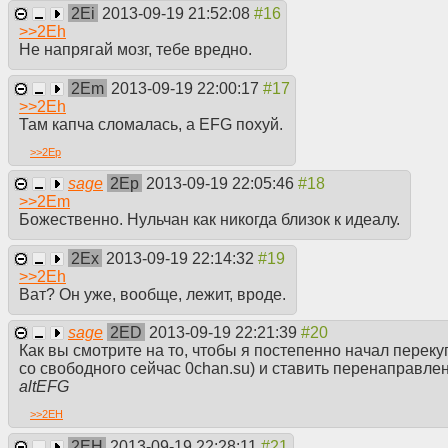
2Ei
2013-09-19 21:52:08
>>
2Eh
Не напрягай мозг, тебе вредно.
2Em
2013-09-19 22:00:17
>>
2Eh
Там капча сломалась, а EFG похуй.
>>
2Ep
sage
2Ep
2013-09-19 22:05:46
>>
2Em
Божественно. Нульчан как никогда близок к идеалу.
2Ex
2013-09-19 22:14:32
>>
2Eh
Ват? Он уже, вообще, лежит, вроде.
sage
2ED
2013-09-19 22:21:39
Как вы смотрите на то, чтобы я постепенно начал перек
со свободного сейчас 0chan.su) и ставить перенаправле
altEFG
>>
2EH
2EH
2013-09-19 22:28:11