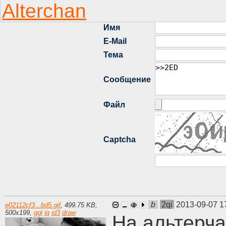
b
2qi
2013-09-07 1
e02112cf3...bd5.gif
,
499.75 KB
,
500
x
199
,
ggl
iq
id3
draw
На альтерча