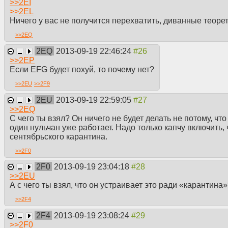
>>
2EI
>>
2EL
Ничего у вас не получится перехватить, диванные теорет
>>
2EQ
2EQ
2013-09-19 22:46:24
>>
2EP
Если EFG будет похуй, то почему нет?
>>
2EU
>>
2F9
2EU
2013-09-19 22:59:05
>>
2EQ
С чего ты взял? Он ничего не будет делать не потому, что
один нульчан уже работает. Надо только капчу включить, 
сентябрьского карантина.
>>
2F0
2F0
2013-09-19 23:04:18
>>
2EU
А с чего ты взял, что он устраивает это ради «карантина
>>
2F4
2F4
2013-09-19 23:08:24
>>
2F0