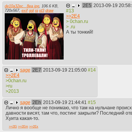
2E5
2013-09-19 20:58
de10a32ec...8ea.jpg
,
106.6 KB
,
720
x
567
,
exif
ggl
iq
id3
draw
>>
2E4
> 0chan.ru
> .ru
А ты тонкий!
sage
2E7
2013-09-19 21:05:00
>>
2E4
>0chan.ru
>ru
>2013
sage
2Eh
2013-09-19 21:44:41
Лично я вообще не понимаю, что там на нульчане происх
давности висят, там что, постинг закрыли? Последний отв
Хуита какая-то.
>>
2Ei
>>
2Em
>>
2Ex