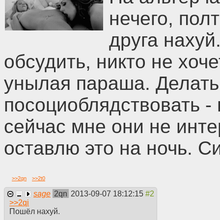
нечего, пол
друга нахуй
обсудить, никто не хоче
унылая параша. Делать 
посоциоблядствовать - 
сейчас мне они не инте
оставлю это на ночь. С
>>
2qn
>>
2t0
sage
2qn
2013-09-07 18:12:15
>>
2qi
Пошёл нахуй.