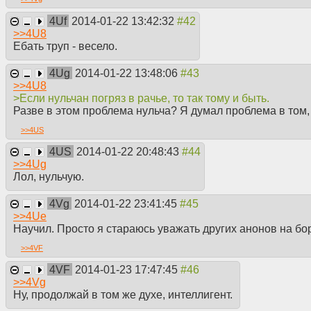
4Uf
2014-01-22 13:42:32
>>
4U8
Ебать труп - весело.
4Ug
2014-01-22 13:48:06
>>
4U8
>Если нульчан погряз в рачье, то так тому и быть.
Разве в этом проблема нульча? Я думал проблема в том, 
>>
4US
4US
2014-01-22 20:48:43
>>
4Ug
Лол, нульчую.
4Vg
2014-01-22 23:41:45
>>
4Ue
Научил. Просто я стараюсь уважать других анонов на бо
>>
4VF
4VF
2014-01-23 17:47:45
>>
4Vg
Ну, продолжай в том же духе, интеллигент.