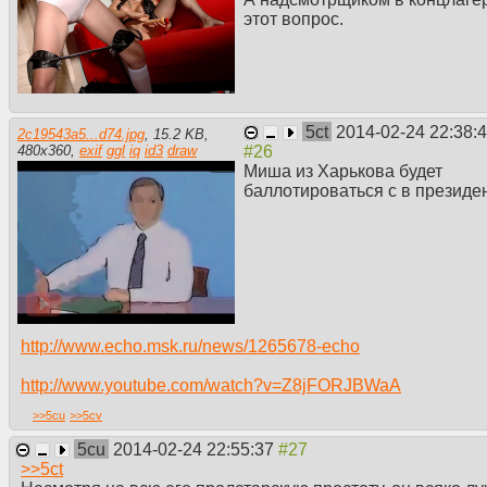
этот вопрос.
5ct
2014-02-24 22:38:
2c19543a5...d74.jpg
,
15.2 KB
,
480
x
360
,
exif
ggl
iq
id3
draw
Миша из Харькова будет
баллотироваться с в президе
http://www.echo.msk.ru/news/1265678-echo
http://www.youtube.com/watch?v=Z8jFORJBWaA
>>
5cu
>>
5cv
5cu
2014-02-24 22:55:37
>>
5ct