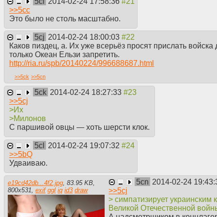
5ci
2014-02-24 17:58:36
>>
5cc
Это было не столь масштабно.
5cj
2014-02-24 18:00:03
Каков пиздец, а. Их уже всерьёз просят прислать войска
только Океан Ельзи запретить.
http://ria.ru/spb/20140224/996688687.html
>>
5ck
>>
5cn
5ck
2014-02-24 18:27:33
>>
5cj
>Их
>Милонов
С паршивой овцы — хоть шерсти клок.
5cl
2014-02-24 19:07:32
>>
5bQ
Удваиваю.
5cn
2014-02-24 19:43
e19cd42db...4f2.jpg
,
83.95 KB
,
>>
5cj
800
x
531
,
exif
ggl
iq
id3
draw
> симпатизирует украинским
Великой Отечественной войн
А надсмотрщиком в концлаге