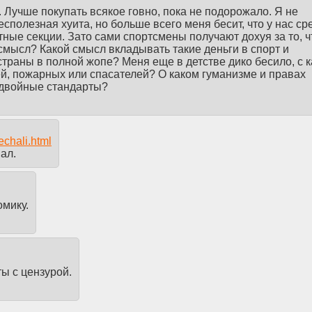
. Лучше покупать всякое говно, пока не подорожало. Я не
сполезная хуита, но больше всего меня бесит, что у нас ср
ные секции. Зато сами спортсмены получают дохуя за то, ч
 смысл? Какой смысл вкладывать такие деньги в спорт и
страны в полной жопе? Меня еще в детстве дико бесило, с к
й, пожарных или спасателей? О каком гуманизме и правах
т двойные стандарты?
echali.html
мал.
омику.
ы с цензурой.