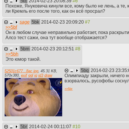
5bj
2014-02-23 20:08:39
Похоже, Януковича кинули все, кому было не лень, а те,
ли Кремль его после того, как он всё просрал?
sage
5bk
2014-02-23 20:09:20
>>
5bf
Он в любом случае неправильно работает, пока раскрыти
Алсо тест сажи, она тут вообще отображается?
5bm
2014-02-23 20:12:51
>>
5bh
Это юмор такой.
5bq
2014-02-23 23:35
52501c677...8ac.jpg
,
45.31 KB
,
Олимпиаду закрыли, ничего н
570
x
380
,
exif
ggl
iq
id3
draw
взорвалось, русофобы соснул
>>
5br
5br
2014-02-24 00:11:07