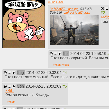
>>
5bc
>>
5mI
3c768c059...dec.jpg
,
93.5 KB
,
858
x
536
,
exif
ggl
iq
id3
draw
>>
5
Там 
5bf
2014-02-23 19:58:19
Этот пост - скрытый. Если вы е
>>
5bh
>>
5bk
5bg
2014-02-23 20:02:04
Этот пост тоже скрытый. Елси вы его видите, значит вы е
5bh
2014-02-23 20:02:09
>>
5bf
Кем он скрытый, блжадж.
>>
5bm