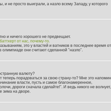
 и не просто выиграли, а назло всему Западу, у которого
стно и ничего хорошего не предвещает.
аттхерт от нас, почему-то.
казываниям, это у властей и ватников в последнее время от
 в олимпиаде они считают сделанной "назло".
остранную валюту?
ет теперь порадоваться за свою страну-то? Мне это напоми
ачинание власти, пусть и самое благонамеренное,
очи, дороги сначала сделайте!". И ведь никого не волнует,
е зима на дворе.