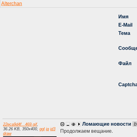
Ломающие новости
b
22eca9d4f...469.gif
,
36.26 KB
,
350
x
400
,
ggl
iq
id3
Продолжаем вещание.
draw