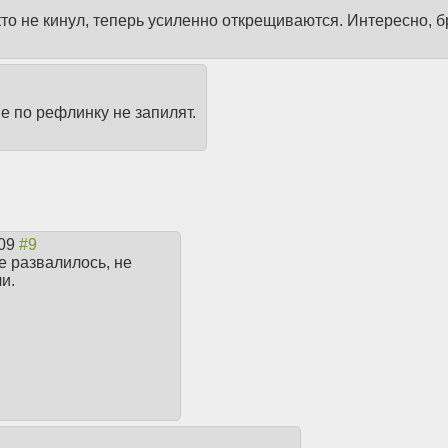
 кто не кинул, теперь усиленно открещиваются. Интересно, б
е по рефлинку не запилят.
:09
е развалилось, не
и.