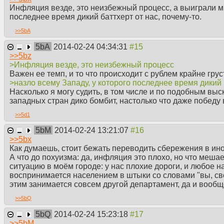
Инфляция везде, это неизбежный процесс, а выиграли мы,
последнее время дикий баттхерт от нас, почему-то.
>>
5bA
5bA
2014-02-24 04:34:31
>>
5bz
>Инфляция везде, это неизбежный процесс
Важен ее темп, и то что происходит с рублем крайне гру
>назло всему Западу, у которого последнее время дикий б
Насколько я могу судить, в том числе и по подобным выс
западных стран дико бомбит, настолько что даже победу
>>
5d1
5bM
2014-02-24 13:21:07
>>
5bx
Как думаешь, стоит бежать переводить сбережения в ин
А что до похуизма: да, инфляция это плохо, но что меша
ситуацию в моём городе: у нас плохие дороги, и любое н
воспринимается населением в штыки со словами "вы, свол
этим занимается совсем другой департамент, да и вообщ
>>
5bQ
5bQ
2014-02-24 15:23:18
>>
5bM