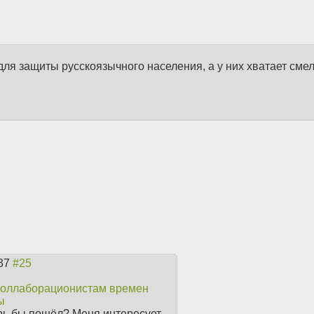
 для защиты русскоязычного населения, а у них хватает сме
:37
 коллаборационистам времен
ы
рь бы пошёл? Меня интересует