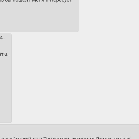
44
нты.