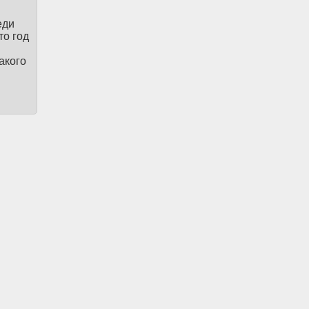
еди
то год
акого