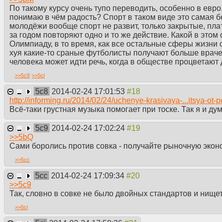
По такому курсу очень тупо переводить, особенно в евро
понимаю в чём радость? Спорт в таком виде это самая бе
молодёжи вообще спорт не развит, только закрытые, плат
за годом повторяют одно и то же действие. Какой в этом
Олимпиаду, в то время, как все остальные сферы жизни 
хуя какие-то сраные футболисты получают больше враче
человека может идти речь, когда в обществе процветаю
>>
5c9
>>
5cl
5c8
2014-02-24 17:01:53
http://informing.ru/2014/02/24/uchenye-krasivaya-...
itsya-ot-p
Всё-таки грустная музыка помогает при тоске. Так я и ду
5c9
2014-02-24 17:02:24
>>
5bQ
Сами боролись против совка - получайте рыночную экон
>>
5cc
5cc
2014-02-24 17:09:34
>>
5c9
Так, словно в совке не было двойных стандартов и нищет
>>
5ci