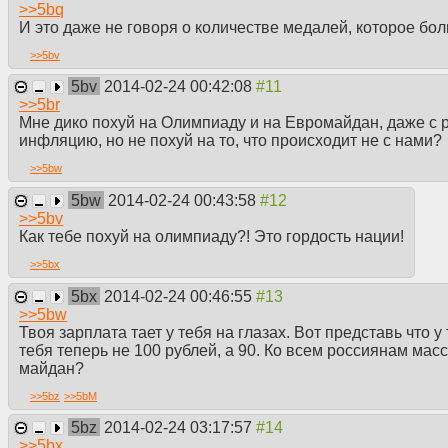
>>
5bq
И это даже не говоря о количестве медалей, которое бо
>>
5bv
5bv
2014-02-24 00:42:08
>>
5br
Мне дико похуй на Олимпиаду и на Евромайдан, даже с р
инфляцию, но не похуй на то, что происходит не с нами?
>>
5bw
5bw
2014-02-24 00:43:58
>>
5bv
Как тебе похуй на олимпиаду?! Это гордость нации!
>>
5bx
5bx
2014-02-24 00:46:55
>>
5bw
Твоя зарплата тает у тебя на глазах. Вот представь что у
тебя теперь не 100 рублей, а 90. Ко всем россиянам мас
майдан?
>>
5bz
>>
5bM
5bz
2014-02-24 03:17:57
>>
5bx