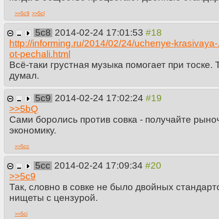
>>
5c9
>>
5cl
5c8
2014-02-24 17:01:53
http://informing.ru/2014/02/24/uchenye-krasivaya-.
ot-pechali.html
Всё-таки грустная музыка помогает при тоске. Т
думал.
5c9
2014-02-24 17:02:24
>>
5bQ
Сами боролись против совка - получайте рын
экономику.
>>
5cc
5cc
2014-02-24 17:09:34
>>
5c9
Так, словно в совке не было двойных стандарт
нищеты с цензурой.
>>
5ci