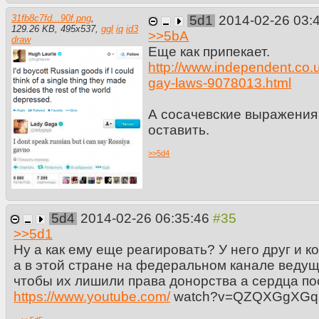
31fb8c7fd...90f.png
,
5d1
2014-02-26 03:
129.26 KB
,
495
x
537
,
ggl
iq
id3
>>
5bA
draw
Еще как припекает.
http://www.independent.co.
gay-laws-9078013.html
А сосачевские выражения
оставить.
>>
5d4
5d4
2014-02-26 06:35:46
>>
5d1
Ну а как ему еще реагировать? У него друг и к
а в этой стране на федеральном канале ведущ
чтобы их лишили права донорства а сердца по
https://www.youtube.com/
watch?v=QZQXGgXGq