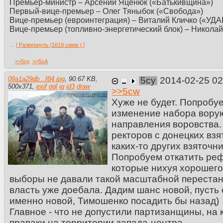
Премьер-министр – Арсений Яценюк («Батькивщина»)
Первый-вице-премьер – Олег Тяныбок («Свобода»)
Вице-премьер (евроинтеграция) – Виталий Кличко («УДА
Вице-премьер (топливно-энергетический блок) – Никола
...
[ Развернуть (1619 симв.) ]
Министерство аграрной политики и продовольствия – Ви
Министерство внутренних дел – Арсен Аваков («Батьки
>>
5cy
>>
5cA
Министерство обороны – Андрей Парубий («Батькивщин
Министерство доходов и сборов – Александра Кужель (
09a1a29db...f84.jpg
,
90.67 KB
,
5cy
2014-02-25 0
Министерство экологии и природных ресурсов – Ирина 
500
x
371
,
exif
ggl
iq
id3
draw
>>
5cw
Министерство экономического развития и торговли – Ле
Министерство иностранных дел – Борис Тарасюк («Бать
Хуже не будет. Попробу
Министерство культуры – Богдан Бенюк («Свобода»)
изменение набора вору
Министерство молодежи и спорта – Артур Палатный («У
направления воровства
Министерство образования – Ирина Фарион («Свобода»
ректоров с донецких взя
Министерство промышленной политики – Оксана Продан
каких-то других взяточн
Министерство здравоохранения – Ольга Богомолец (кво
Министерство регионального развития, строительства и
Попробуем откатить ре
Министерство социальной политики – Людмила Денисов
которые нихуя хорошего
Министерство финансов – Виктор Пинзеник («УДАР»)
выборы не давали такой масштабной перестано
Министерство юстиции – Андрей Мохнык («Свобода»)
власть уже доебала. Дадим шанс новой, пусть 
Источник
именно новой, Тимошенко посадить бы назад)
Правда, "еще не вечер" - По сообщениям из ближнего кр
Главное - что не допустили партизанщины, на
февраля в Киеве готовится «второй этап национальной
праваки на территории запада-центра.