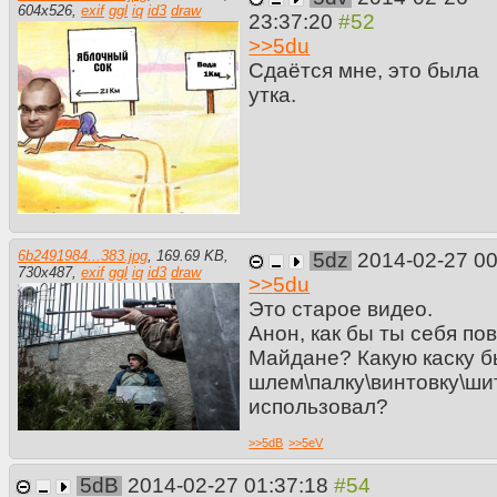
604
x
526
,
exif
ggl
iq
id3
draw
23:37:20
>>
5du
Сдаётся мне, это была
утка.
6b2491984...383.jpg
,
169.69 KB
,
5dz
2014-02-27 0
730
x
487
,
exif
ggl
iq
id3
draw
>>
5du
Это старое видео.
Анон, как бы ты себя по
Майдане? Какую каску б
шлем\палку\винтовку\ши
использовал?
>>
5dB
>>
5eV
5dB
2014-02-27 01:37:18