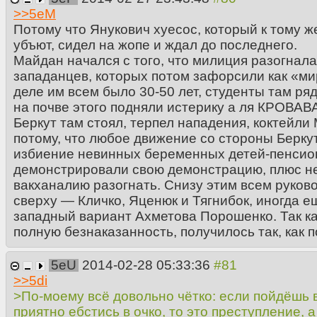
>>
5eM
Потому что Янукович хуесос, который к тому ж
убъют, сидел на жопе и ждал до последнего.
Майдан начался с того, что милиция разогнала
западанцев, которых потом зафорсили как «ми
деле им всем было 30-50 лет, студенты там ря
на почве этого подняли истерику а ля КРО
Беркут там стоял, терпел нападения, коктейли
потому, что любое движение со стороны Берку
избиение невинных беременных детей-пенсио
демонстрировали свою демонстрацию, плюс не
вакханалию разогнать. Снизу этим всем руков
сверху — Кличко, Яценюк и Тягнибок, иногда е
западный вариант Ахметова Порошенко. Так ка
полную безнаказанность, получилось так, как 
5eU
2014-02-28 05:33:36
>>
5di
>По-моему всё довольно чётко: если пойдёшь в
приятно ебстись в очко, то это преступление, 