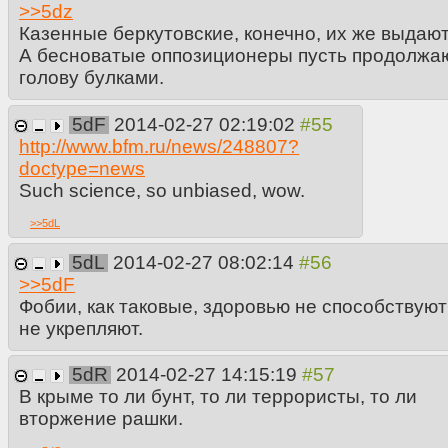
>>
5dz
Казенные беркутовские, конечно, их же выдаю
А бесноватые оппозиционеры пусть продолжа
голову булками.
5dF
2014-02-27 02:19:02
http://www.bfm.ru/news/248807?
doctype=news
Such science, so unbiased, wow.
>>
5dL
5dL
2014-02-27 08:02:14
>>
5dF
Фобии, как таковые, здоровью не способствуют
не укрепляют.
5dR
2014-02-27 14:15:19
В крыме то ли бунт, то ли террористы, то ли
вторжение рашки.