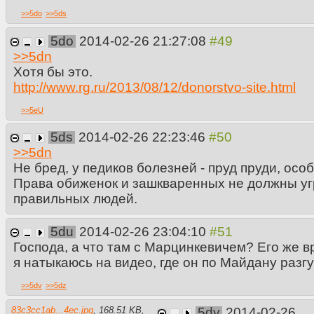
>>
5do
>>
5ds
5do
2014-02-26 21:27:08
>>
5dn
Хотя бы это.
http://www.rg.ru/2013/08/12/donorstvo-site.html
>>
5eU
5ds
2014-02-26 22:23:46
>>
5dn
Не бред, у педиков болезней - пруд пруди, ос
Права обиженок и зашкваренных не должны уг
правильных людей.
5du
2014-02-26 23:04:10
Господа, а что там с Марцинкевичем? Его же в
я натыкаюсь на видео, где он по Майдану разгу
>>
5dv
>>
5dz
83c3cc1ab...4ec.jpg
,
168.51 KB
,
5dv
2014-02-26