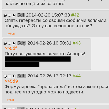
частично ещё и из-за этого.
5df
2014-02-26 15:07:38
Опять гетерасты со своими фобиями всплыли. 
обсуждать? Это у вас сезонное что ли?
>>
5dg
5dg
2014-02-26 16:50:31
>>
5df
Петух закукарекал, заместо Авроры!
ну ты сам понимаешь, что это
напрашивалось
5dh
2014-02-26 17:02:17
>>
5d9
Формулировка "пропаганда" в этом законе рас
под нее что угодно можно подвести.
>>
5di