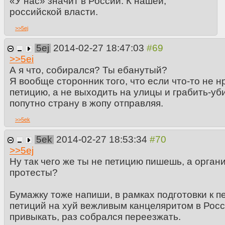
«У нас» значит в России. К нашей,
российской власти.
>>
5ej
5ej
2014-02-27 18:47:03
>>
5ei
А я что, собирался? Ты ебанутый?
Я вообще сторонник того, что если что-то не 
петицию, а не выходить на улицы и грабить-уб
попутно страну в жопу отправляя.
>>
5ek
5ek
2014-02-27 18:53:34
>>
5ej
Ну так чего же ты не петицию пишешь, а орган
протесты?
Бумажку тоже напиши, в рамках подготовки к п
петиций на хуй вежливым канцеляритом в Росс
привыкать, раз собрался переезжать.