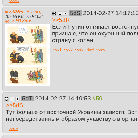
>>
5dS
da8d45b5f...59c.png
,
5dS
2014-02-27 14:17:1
707.68 KB
,
750
x
1034
,
>>
5dR
ggl
iq
id3
draw
Если Путин оттяпает восточну
признаю, что он охуенный пол
страну с колен.
>>
5dT
>>
5dU
>>
5e5
>>
5eV
>>
5eX
5dT
2014-02-27 14:19:53
>>
5dS
Тут больше от восточной Украины зависит. Вот
непосредственным образом учавствую в орган
>>
5e5