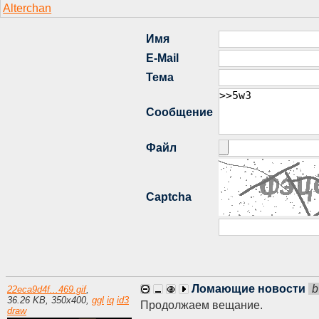
Ломающие новости
b
22eca9d4f...469.gif
,
36.26 KB
,
350
x
400
,
ggl
iq
id3
Продолжаем вещание.
draw