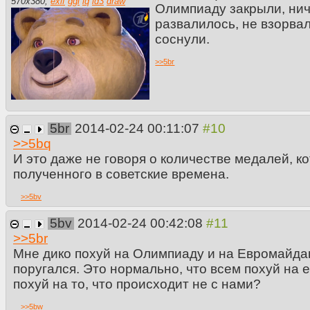
570
x
380
,
exif
ggl
iq
id3
draw
Олимпиаду закрыли, нич
развалилось, не взорва
соснули.
>>
5br
5br
2014-02-24 00:11:07
>>
5bq
И это даже не говоря о количестве медалей, к
полученного в советские времена.
>>
5bv
5bv
2014-02-24 00:42:08
>>
5br
Мне дико похуй на Олимпиаду и на Евромайда
поругался. Это нормально, что всем похуй на 
похуй на то, что происходит не с нами?
>>
5bw