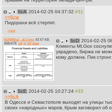
шваль не слила в бачок одержанную победу» (Д. Ярош).
Такие дела.
5cA
2014-02-25 04:37:32
>>
5cw
Пидорахи всё стерпят.
>>
5cE
f920990a2...dc2.png
,
83.57 KB
,
5cD
2014-02-25 0
968
x
679
,
ggl
iq
id3
draw
Клиенты Mt.Gox соснуле
украдено, биржа не мож
кому должна. Пик стронг
5cE
2014-02-25 10:27:24
>>
5cA
В Одессе и Севастополе выходят на улицы ты
своих «народных» мэров, Крым заговорил об о