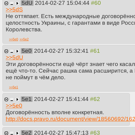
5dU
2014-02-27 15:04:44
>>
5dS
Не оттяпает. Есть международные договорённ
целостность Украины, с гарантами в виде Рос
Королевства.
>>
5e0
>>
5e2
5e0
2014-02-27 15:32:41
>>
5dU
Эти договорённости ещё чёрт знает чего касал
ещё что-то. Сейчас рашка сама расширится, а
не поймут в чём дело.
>>
5e1
5e1
2014-02-27 15:41:44
>>
5e0
Договорённость вполне конкретная.
http://docs.pravo.ru/document/view/18560692/16
5e2
2014-02-27 15:47:13