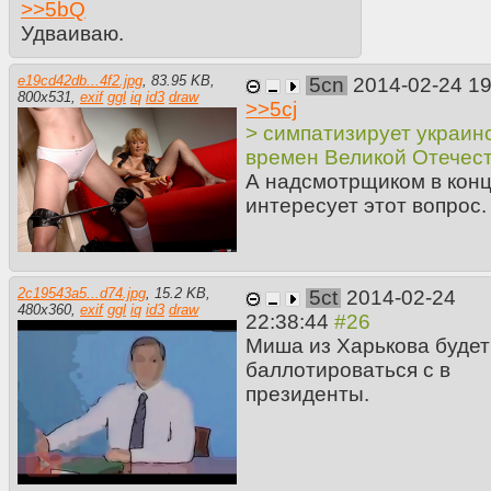
>>
5bQ
Удваиваю.
e19cd42db...4f2.jpg
,
83.95 KB
,
5cn
2014-02-24 1
800
x
531
,
exif
ggl
iq
id3
draw
>>
5cj
> симпатизирует украи
времен Великой Отечес
А надсмотрщиком в кон
интересует этот вопрос.
2c19543a5...d74.jpg
,
15.2 KB
,
5ct
2014-02-24
480
x
360
,
exif
ggl
iq
id3
draw
22:38:44
Миша из Харькова будет
баллотироваться с в
президенты.