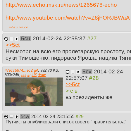
http://www.echo.msk.ru/news/1265678-echo
http://www.youtube.com/watch?v=Z8jFORJBWaA
>>
5cu
>>
5cv
5cu
2014-02-24 22:55:37
>>
5ct
Несмотря на всю его пролетарскую простоту, о
суки Тимошенко, пидораса Яроша, нацика Тягн
47ecc5874...ec2.gif
,
992.78 KB
,
5cv
2014-02-24
500
x
245
,
ggl
iq
id3
draw
22:57:07
>>
5ct
> с в
президенты же
на
5cw
2014-02-24 23:15:55
Путчисты опубликовали список своего "правительства"