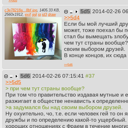
>>
5d5
c3e78218a...8bf.jpg
,
1405.33 KB
,
5d5
2014-02-26 0
2560
x
1912
,
exif
ggl
iq
id3
draw
>>
5d4
Если бы мой лучший друг
может, тоже поехал бы п
стал бы вымещать злобу
чем тут страны вообще?
своим выбором друзей.
В конце концов, их сюда 
>>
5d6
5d6
2014-02-26 07:15:41
>>
5d5
> при чем тут страны вообще?
При том что правительство издавая мутные и 
разжигает в обществе ненависть к определенн
>а задумался бы над своим выбором друзей.
Ну охуительно, чо, т.е. если человек гей то он
дружбы и по определению какой-то ущербный.
хороших отношениях с Фраем в течение многих