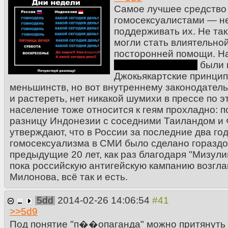
Самое лучшее средство
гомосексуалистами — не
поддерживать их. Не так
могли стать влиятельно
посторонней помощи. Н
исламской стране
были 
Джокьякартские принцип
меньшинств, но вот внутреннему законодатель
и растереть, нет никакой шумихи в прессе по э
население тоже относится к геям прохладно: по
разницу Индонезии с соседними Таиландом и 
утверждают, что в России за последние два го
гомосексуализма в СМИ было сделано гораздо
предыдущие 20 лет, как раз благодаря "Мизул
пока российскую антигейскую кампанию возгл
Милонова, всё так и есть.
5dd
2014-02-26 14:06:54
>>
5d9
Под понятие "п��опаганда" можно притянуть ч