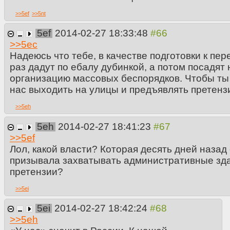
>>
5ef
>>
5nt
5ef
2014-02-27 18:33:48
>>
5ec
Надеюсь что тебе, в качестве подготовки к пе
раз дадут по ебалу дубинкой, а потом посадят 
организацию массовых беспорядков. Чтобы ты 
нас выходить на улицы и предъявлять претензи
>>
5eh
5eh
2014-02-27 18:41:23
>>
5ef
Лол, какой власти? Которая десять дней назад
призывала захватывать административные зда
претензии?
>>
5ei
5ei
2014-02-27 18:42:24
>>
5eh