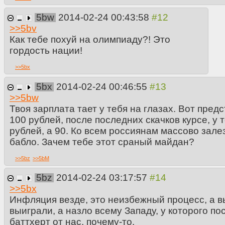
5bw
2014-02-24 00:43:58
>>
5bv
Как тебе похуй на олимпиаду?! Это
гордость нации!
>>
5bx
5bx
2014-02-24 00:46:55
>>
5bw
Твоя зарплата тает у тебя на глазах. Вот предс
100 рублей, после последних скачков курсе, у 
рублей, а 90. Ко всем россиянам массово зале
бабло. Зачем тебе этот сраный майдан?
>>
5bz
>>
5bM
5bz
2014-02-24 03:17:57
>>
5bx
Инфляция везде, это неизбежный процесс, а в
выиграли, а назло всему Западу, у которого п
баттхерт от нас, почему-то.