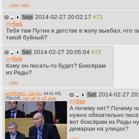
>>
5ep
>>
5er
5ep
2014-02-27 20:02:17
>>
5ek
Тебя там Путин в детстве в жопу выебал, что л
такой буйный?
5er
2014-02-27 20:05:04
>>
5ek
Кому он писать-то будет? Боксёрам
из Рады?
>>
5et
ac97819e3...c2e.jpg
,
64.61 KB
,
5et
2014-02-27 20
700
x
545
,
exif
ggl
iq
id3
draw
>>
5er
А почему нет? Почему н
нужно обязательно писат
вот боксёрам из Рады н
демарши на улицах?
>>
5eu