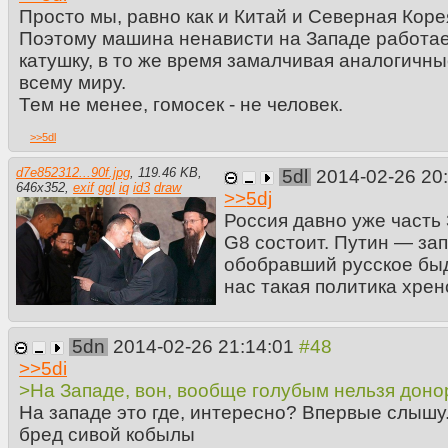
Просто мы, равно как и Китай и Северная Корея
Поэтому машина ненависти на Западе работае
катушку, в то же время замалчивая аналогичны
всему миру.
Тем не менее, гомосек - не человек.
>>
5dl
d7e852312...90f.jpg
,
119.46 KB
,
5dl
2014-02-26 20
646
x
352
,
exif
ggl
iq
id3
draw
>>
5dj
Россия давно уже часть
G8 состоит. Путин — за
обобравший русское быд
нас такая политика хрен
5dn
2014-02-26 21:14:01
>>
5di
>На Западе, вон, вообще голубым нельзя дон
На западе это где, интересно? Впервые слышу. 
бред сивой кобылы