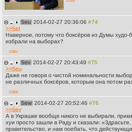
5eu
2014-02-27 20:36:06
>>
5et
Наверное, потому что боксёров из Думы худо-б
избрали на выборах?
>>
5ev
5ev
2014-02-27 20:43:49
>>
5eu
Даже не говоря о чистой номинальности выбор
не различных боксёров, которым она потом ра
>>
5ew
5ew
2014-02-27 20:52:46
>>
5ev
А в Украшке вообще никого не выбирали, прики
хуи просто зашли в Раду и сказали: «Здрасьте
правительство, и нам поебать, что действующ