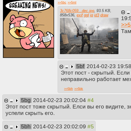
>>
5bc
>>
5mI
3c768c059...dec.jpg
,
93.5 KB
,
858
x
536
,
exif
ggl
iq
id3
draw
19:
>>
5
Там
5bf
2014-02-23 19:5
Этот пост - скрытый. Если
неправильно работает мех
>>
5bh
>>
5bk
5bg
2014-02-23 20:02:04
Этот пост тоже скрытый. Елси вы его видите, 
успели скрыть его.
5bh
2014-02-23 20:02:09