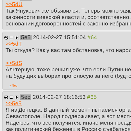
>>
5dU
Так Янукович же объявился. Теперь можно зая
законности киевской власти и, соответственно
основании договорённостей с законно избран
5e5
2014-02-27 15:51:04
>>
5dT
Ты откуда? Как у вас там обстановка, что наро
>>
5dS
Альтерчую, тоже решил уже, что если Путин не
на будущих выборах проголосую за него (будто 
>>
5ec
5ec
2014-02-27 18:16:53
>>
5e5
Я из Донецка. В данный момент пытаемся орган
Севастополе. Народ поддерживает, а вот мест
Надеюсь, что всё получится, иначе меня посад
как политический беженец в Россию съебаться