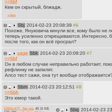
>>
5bf
Кем он скрытый, блжадж.
>>
5bm
5bj
2014-02-23 20:08:39
Похоже, Януковича кинули все, кому было не лен
теперь усиленно открещиваются. Интересно, б
после того, как он всё просрал?
sage
5bk
2014-02-23 20:09:20
>>
5bf
Он в любом случае неправильно работает, пок
рефлинку не запилят.
Алсо тест сажи, она тут вообще отображается
5bm
2014-02-23 20:12:51
>>
5bh
Это юмор такой.
52501c677...8ac.jpg
,
45.31 KB
,
5bq
2014-02-23 2