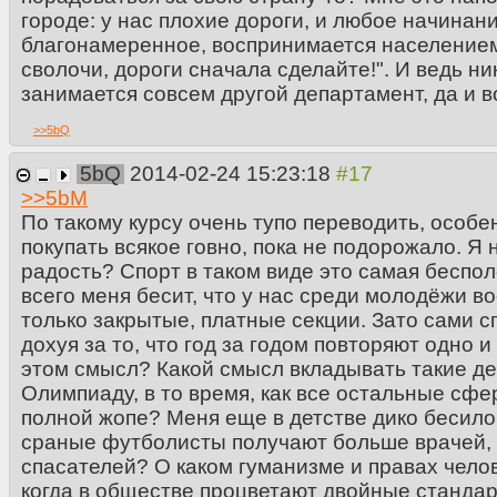
городе: у нас плохие дороги, и любое начинани
благонамеренное, воспринимается населением
сволочи, дороги сначала сделайте!". И ведь ник
занимается совсем другой департамент, да и 
>>
5bQ
5bQ
2014-02-24 15:23:18
>>
5bM
По такому курсу очень тупо переводить, особе
покупать всякое говно, пока не подорожало. Я
радость? Спорт в таком виде это самая беспол
всего меня бесит, что у нас среди молодёжи во
только закрытые, платные секции. Зато сами 
дохуя за то, что год за годом повторяют одно и
этом смысл? Какой смысл вкладывать такие ден
Олимпиаду, в то время, как все остальные сф
полной жопе? Меня еще в детстве дико бесило, 
сраные футболисты получают больше врачей,
спасателей? О каком гуманизме и правах челов
когда в обществе процветают двойные станда