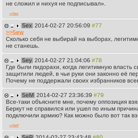
не сложил и нихуя не подписывал».
>>
5ex
5ex
2014-02-27 20:56:09
>>
5ew
Сколько себя не выбирай на выборах, легитим
не станешь.
5ey
2014-02-27 21:04:06
Где были пидорахи, когда легитимную власть 
защитили людей, в чьи руки они законно её п
Почему не поддержали своих избранников вс
5eM
2014-02-27 23:36:39
Все-таки объясните мне, почему оппозиция вз
Беркут не справился или ушел по иным причи
подключили армию? Как можно было вот так вз
>>
5eP
5eP
2014-02-27 23:43:48