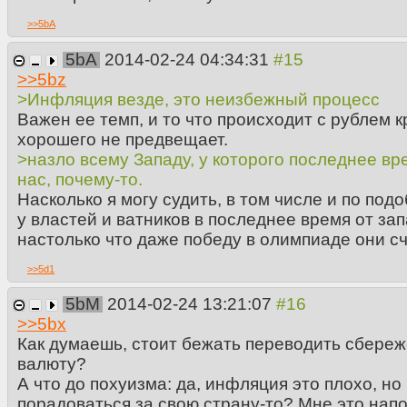
>>
5bA
5bA
2014-02-24 04:34:31
>>
5bz
>Инфляция везде, это неизбежный процесс
Важен ее темп, и то что происходит с рублем к
хорошего не предвещает.
>назло всему Западу, у которого последнее вр
нас, почему-то.
Насколько я могу судить, в том числе и по по
у властей и ватников в последнее время от за
настолько что даже победу в олимпиаде они сч
>>
5d1
5bM
2014-02-24 13:21:07
>>
5bx
Как думаешь, стоит бежать переводить сбере
валюту?
А что до похуизма: да, инфляция это плохо, но
порадоваться за свою страну-то? Мне это нап