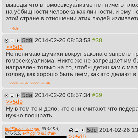
выводы что в гомосексуализме нет ничего плох
на уёбищности человека как личности, и ему н
этой стране в отношении этих людей изливает
>>
5d9
5d9
2014-02-26 08:53:53
>>
5d6
Не понимаю шумихи вокруг закона о запрете п
гомосексуализма. Никто же не запрещает им бы
направлен только на то, чтобы детишкам с мал
голову, как хорошо быть геем, как это делают в
>>
5da
>>
5dc
>>
5dd
>>
5dh
5da
2014-02-26 08:57:34
>>
5d9
Ну в том-то и дело, что они считают, что педе
нужно поощрать.
6f80f3e3b...3be.jpg
,
68.43 KB
,
5dc
2014-02-26 1
677
x
515
,
exif
ggl
iq
id3
draw
>>
5d9