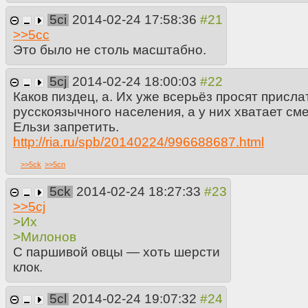
5ci
2014-02-24 17:58:36
>>
5cc
Это было не столь масштабно.
5cj
2014-02-24 18:00:03
Каков пиздец, а. Их уже всерьёз просят присл
русскоязычного населения, а у них хватает см
Ельзи запретить.
http://ria.ru/spb/20140224/996688687.html
>>
5ck
>>
5cn
5ck
2014-02-24 18:27:33
>>
5cj
>Их
>Милонов
С паршивой овцы — хоть шерсти
клок.
5cl
2014-02-24 19:07:32