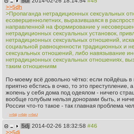
5di
2014-02-26 18:14:54
>>
5dh
>Пропаганда нетрадиционных сексуальных от
есовершеннолетних, выразившаяся в распрос
направленной на формирование у несоверше
нетрадиционных сексуальных установок, прив
нетрадиционных сексуальных отношений, иска
социальной равноценности традиционных и н
сексуальных отношений, либо навязывание и
нетрадиционных сексуальных отношениях, вы
таким отношениям
По-моему всё довольно чётко: если пойдёшь в 
приятно ебстись в очко, то это преступление, 
жопень у себя дома под одеялом - ничего страш
вообще голубым нельзя донорами быть, и ничег
России что-то такое - так главная проблема че
>>
5dj
>>
5dn
>>
5eU
5dj
2014-02-26 18:32:58
>>
5di