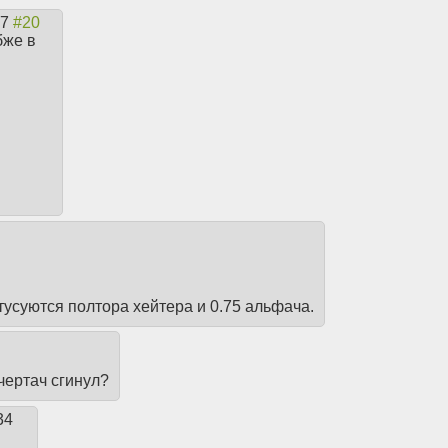
07
бже в
тусуются полтора хейтера и 0.75 альфача.
 чертач сгинул?
34