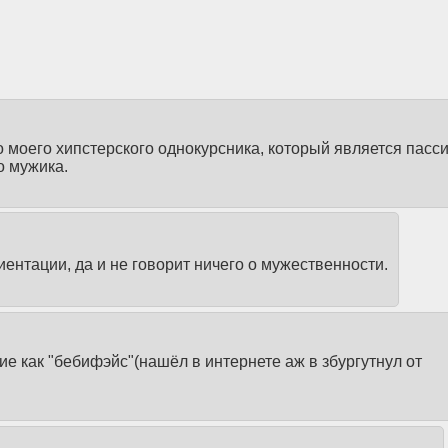
о моего хипстерского однокурсника, который является пас
о мужика.
нтации, да и не говорит ничего о мужественности.
кие как "бебифэйс"(нашёл в интернете аж в збургутнул от