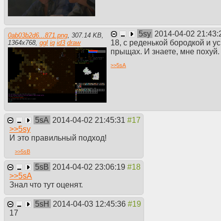
5sy
2014-04-02 21:43
0ab03b2d6...871.png
,
307.14 KB
,
18, с реденькой бородкой и у
1364
x
768
,
ggl
iq
id3
draw
прыщах. И знаете, мне похуй.
>>
5sA
5sA
2014-04-02 21:45:31
>>
5sy
И это правильный подход!
>>
5sB
5sB
2014-04-02 23:06:19
>>
5sA
Знал что тут оценят.
5sH
2014-04-03 12:45:36
17