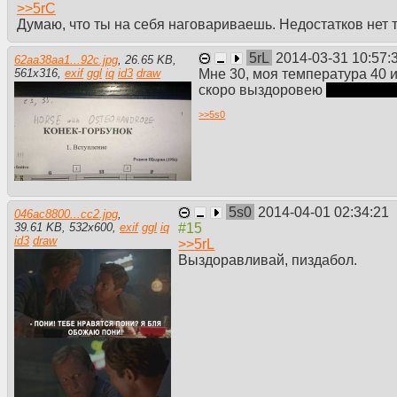
>>
5rC
Думаю, что ты на себя наговариваешь. Недостатков нет то
5rL
2014-03-31 10:57:
62aa38aa1...92c.jpg
,
26.65 KB
,
Мне 30, моя температура 40 и
561
x
316
,
exif
ggl
iq
id3
draw
скоро выздоровею
может быт
>>
5s0
5s0
2014-04-01 02:34:21
046ac8800...cc2.jpg
,
39.61 KB
,
532
x
600
,
exif
ggl
iq
id3
draw
>>
5rL
Выздоравливай, пиздабол.