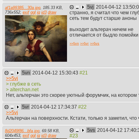
5vj
2014-04-12 13:50:
af1a99385...30a.jpg
,
185.33 KB
,
странно, я считал что чем глу
736
x
552
,
exif
ggl
iq
id3
draw
сеть тем будут старше аноны
выходит альтерач ничем не
отличается от быдло помойки
>>
5vn
>>
5vr
>>
5vs
5vn
2014-04-12 15:30:43
>>
5vj
> глубже в сеть
> alterchan.net
Нет, альтерчан это скорее уютный форумчик, на котором 
5vr
2014-04-12 17:34:37
>>
5vj
Альтерчан на поверхности. Кстати, только я заметил, что
5vs
2014-04-12 17:40:
8d2049f86...bfa.jpg
,
69.58 KB
,
604
x
453
,
exif
ggl
iq
id3
draw