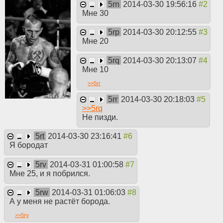
5rn
2014-03-30 19:56:16
Мне 30
5rp
2014-03-30 20:12:55
Мне 20
5rq
2014-03-30 20:13:07
Мне 10
>>
5rr
5rr
2014-03-30 20:18:03
>>
5rq
Не пизди.
5rt
2014-03-30 23:16:41
Я бородат
5rv
2014-03-31 01:00:58
Мне 25, и я побрился.
5rw
2014-03-31 01:06:03
А у меня не растёт борода.
>>
5ry