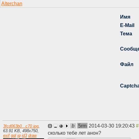
b
5rm
2014-03-30 19:20:43
3fcd063b0...c70.jpg
,
63.91 KB
,
498
x
750
,
сколько тебе лет анон?
exif
ggl
iq
id3
draw