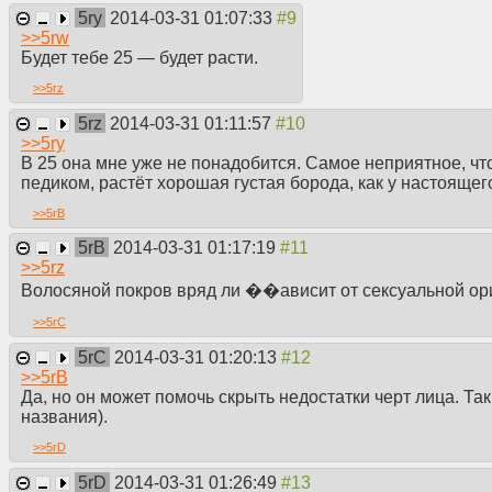
5ry
2014-03-31 01:07:33
>>
5rw
Будет тебе 25 — будет расти.
>>
5rz
5rz
2014-03-31 01:11:57
>>
5ry
В 25 она мне уже не понадобится. Самое неприятное, чт
педиком, растёт хорошая густая борода, как у настоящег
>>
5rB
5rB
2014-03-31 01:17:19
>>
5rz
Волосяной покров вряд ли ��ависит от сексуальной орие
>>
5rC
5rC
2014-03-31 01:20:13
>>
5rB
Да, но он может помочь скрыть недостатки черт лица. Та
названия).
>>
5rD
5rD
2014-03-31 01:26:49