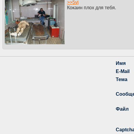
>>
5vj
Кокаин плох для тебя.