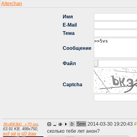
b
5rm
2014-03-30 19:20:43
3fcd063b0...c70.jpg
,
63.91 KB
,
498
x
750
,
сколько тебе лет анон?
exif
ggl
iq
id3
draw