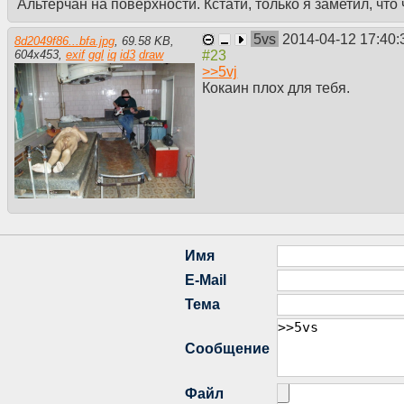
Альтерчан на поверхности. Кстати, только я заметил, что
5vs
2014-04-12 17:40:
8d2049f86...bfa.jpg
,
69.58 KB
,
604
x
453
,
exif
ggl
iq
id3
draw
>>
5vj
Кокаин плох для тебя.