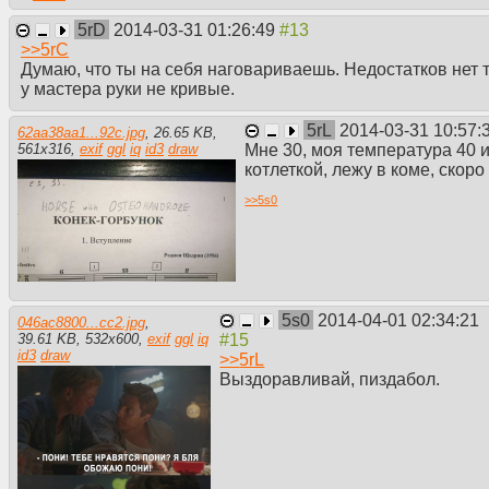
5rD
2014-03-31 01:26:49
>>
5rC
Думаю, что ты на себя наговариваешь. Недостатков нет то
у мастера руки не кривые.
5rL
2014-03-31 10:57:
62aa38aa1...92c.jpg
,
26.65 KB
,
Мне 30, моя температура 40 
561
x
316
,
exif
ggl
iq
id3
draw
котлеткой, лежу в коме, ско
>>
5s0
5s0
2014-04-01 02:34:21
046ac8800...cc2.jpg
,
39.61 KB
,
532
x
600
,
exif
ggl
iq
id3
draw
>>
5rL
Выздоравливай, пиздабол.