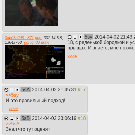
5sy
2014-04-02 21:43
0ab03b2d6...871.png
,
307.14 KB
,
18, с реденькой бородкой и у
1364
x
768
,
ggl
iq
id3
draw
прыщах. И знаете, мне похуй.
>>
5sA
5sA
2014-04-02 21:45:31
>>
5sy
И это правильный подход!
>>
5sB
5sB
2014-04-02 23:06:19
>>
5sA
Знал что тут оценят.