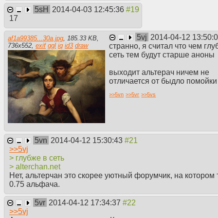
5sH
2014-04-03 12:45:36
17
5vj
2014-04-12 13:50:
af1a99385...30a.jpg
,
185.33 KB
,
странно, я считал что чем глу
736
x
552
,
exif
ggl
iq
id3
draw
сеть тем будут старше аноны
выходит альтерач ничем не
отличается от быдло помойки
>>
5vn
>>
5vr
>>
5vs
5vn
2014-04-12 15:30:43
>>
5vj
> глубже в сеть
> alterchan.net
Нет, альтерчан это скорее уютный форумчик, на котором 
0.75 альфача.
5vr
2014-04-12 17:34:37
>>
5vj