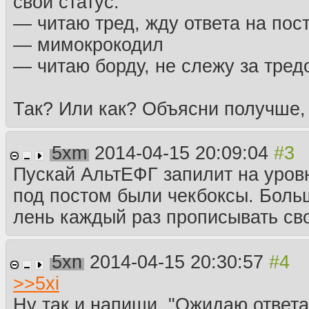
свой статус:
— читаю тред, жду ответа на пос
— мимокрокодил
— читаю борду, не слежу за тред
Так? Или как? Объясни получше,
5xm
2014-04-15 20:09:04
Пускай АльтЕФГ запилит на уров
под постом были чекбоксы. Боль
лень каждый раз прописывать сво
5xn
2014-04-15 20:30:57
>>
5xi
Ну так и напиши, "Ожидаю ответа