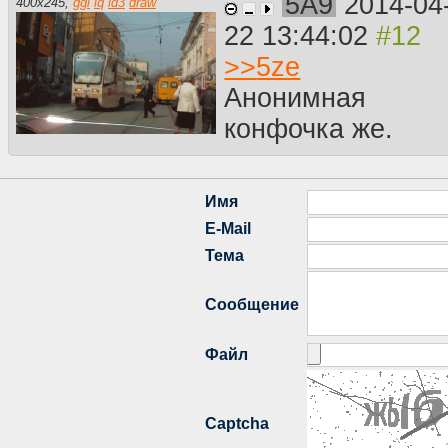
5A9
2014-04
400
x
245
,
ggl
iq
id3
draw
22 13:44:02
>>
5ze
Анонимная
конфочка же.