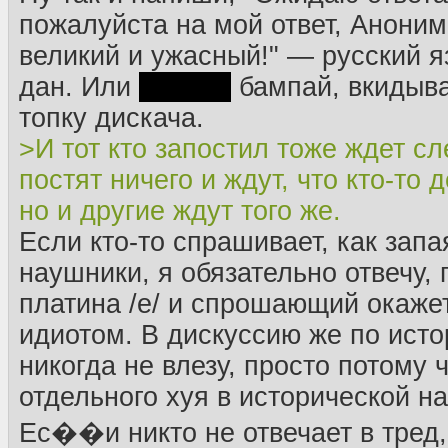
пожалуйста на мой ответ, Анони
великий и ужасный!" — русский я
дан. Или
семёнь
бампай, вкидыва
топку дискача.
>И тот кто запостил тоже ждет с
постят ничего и ждут, что кто-то 
но и другие ждут того же.
Если кто-то спрашивает, как запа
наушники, я обязательно отвечу, 
платина /e/ и спрошающий окаже
идиотом. В дискуссию же по исто
никогда не влезу, просто потому ч
отдельного хуя в исторической н
Ес��и никто не отвечает в тред,