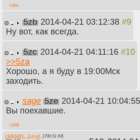
>>
5zc
5zb
2014-04-21 03:12:38
Ну вот, как всегда.
5zc
2014-04-21 04:11:16
>>
5za
Хорошо, а я буду в 19:00Мск
заходить.
sage
5ze
2014-04-21 10:04:5
Вы поехавшие.
>>
5A9
c9d63e8f1...1c4.gif
,
1700.51 KB
,