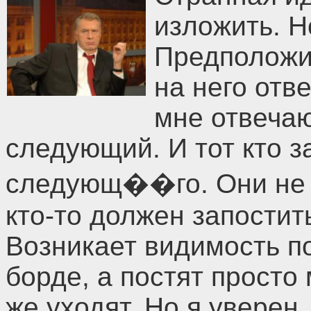
изложить. Н
Предположим
на него отв
мне отвечаю
следующий. И тот кто з
следующ��го. Они не п
кто-то должен запостить
Возникает видимость по
борде, а постят просто
же уходят. Но я уверен, 