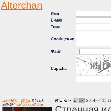
b
5xi
2014-04-15 1
abfc48994...48f.jpg
,
5.94 KB
,
250
x
194
,
exif
ggl
iq
id3
draw
Странная ид