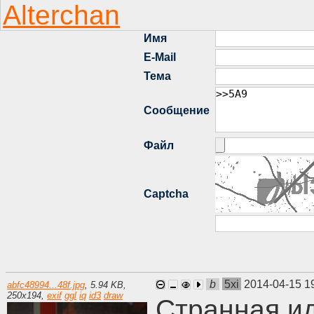
b
5xi
2014-04-15 1
abfc48994...48f.jpg
,
5.94 KB
,
250
x
194
,
exif
ggl
iq
id3
draw
Странная ид