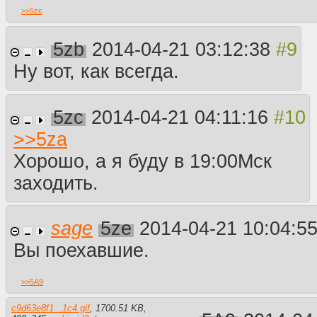
>>
5zc
5zb
2014-04-21 03:12:38
Ну вот, как всегда.
5zc
2014-04-21 04:11:16
>>
5za
Хорошо, а я буду в 19:00Мск
заходить.
sage
5ze
2014-04-21 10:04:5
Вы поехавшие.
>>
5A9
c9d63e8f1...1c4.gif
,
1700.51 KB
,