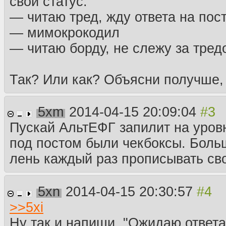
свой статус:
— читаю тред, жду ответа на пос
— мимокрокодил
— читаю борду, не слежу за тред
Так? Или как? Объясни получше,
5xm
2014-04-15 20:09:04
Пускай АльтЕФГ запилит на уров
под постом были чекбоксы. Боль
лень каждый раз прописывать сво
5xn
2014-04-15 20:30:57
>>
5xi
Ну так и напиши, "Ожидаю ответа