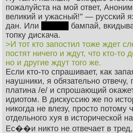
пожалуйста на мой ответ, Анони
великий и ужасный!" — русский я
дан. Или
семёнь
бампай, вкидыва
топку дискача.
>И тот кто запостил тоже ждет с
постят ничего и ждут, что кто-то 
но и другие ждут того же.
Если кто-то спрашивает, как запа
наушники, я обязательно отвечу, 
платина /e/ и спрошающий окаже
идиотом. В дискуссию же по исто
никогда не влезу, просто потому ч
отдельного хуя в исторической н
Ес��и никто не отвечает в тред,