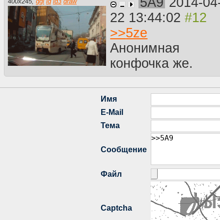
5A9
2014-04
400
x
245
,
ggl
iq
id3
draw
22 13:44:02
>>
5ze
Анонимная
конфочка же.