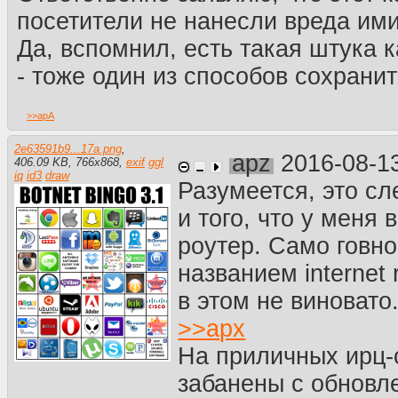
посетители не нанесли вреда и
Да, вспомнил, есть такая штука 
- тоже один из способов сохрани
>>
apA
2e63591b9...17a.png
,
apz
2016-08-1
406.09 KB
,
766
x
868
,
exif
ggl
iq
id3
draw
Разумеется, это с
и того, что у меня 
роутер. Само говн
названием internet r
в этом не виновато
>>
apx
На приличных ирц-
забанены с обновл