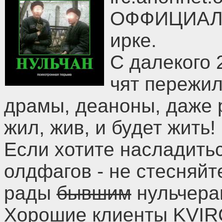
ОФФИЦИАЛЬ
ирке.
С далекого 
чят пережил
драмы, деаноны, даже р
жил, жив, и будет жить!
Если хотите насладить
олдфагов - не стесняйт
рады
бывшим
нульчера
Хорошие клиенты KVIR