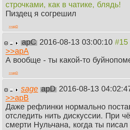
строчками, как в чатике, блядь!
Пиздец я согрешил
>>
apD
apC
2016-08-13 03:00:10
>>
apA
А вообще - ты какой-то буйнопо
>>
apD
sage
apD
2016-08-13 04:02:
>>
apB
Даже рефлинки нормально поста
отследить нить дискуссии. При ч
смерти Нульчана, когда ты писал 