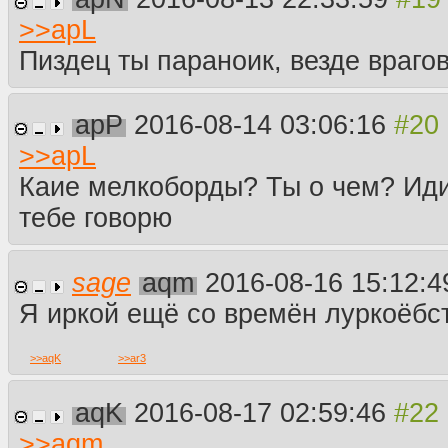
>>
apL
Пиздец ты параноик, везде враго
apP
2016-08-14 03:06:16
>>
apL
Каие мелкоборды? Ты о чем? Иди
тебе говорю
sage
aqm
2016-08-16 15:12:
Я иркой ещё со времён луркоёбст
>>
aqK
>>
ar3
aqK
2016-08-17 02:59:46
>>
aqm