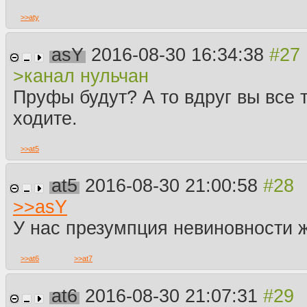
>>
aty
asY
2016-08-30 16:34:38
>канал нульчан
Пруфы будут? А то вдруг вы все 
ходите.
>>
at5
at5
2016-08-30 21:00:58
>>
asY
У нас презумпция невиновности 
>>
at6
>>
at7
at6
2016-08-30 21:07:31