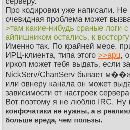
серверу.
Про кодировки уже написали. Не 
очевидная проблема может вызва
>там какие-нибудь сраные логи 
айпишником остались, к восторг
Именно так. По крайней мере, пр
ИРЦ-клиента, типа этого
>>
apu
, 
иркоп может тебя выдать, если за
NickServ/ChanServ бывает м��ж
или овнеру канала он может выда
зависимости от настроек сервера
Вот поэтому я не люблю IRC. Ну 
конфочатики не нужны, а в реалия
больше вреда, чем пользы.