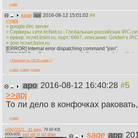
>>
apj
sage
apj
2016-08-12 15:01:02
>>
api
> google://irc server
> Серверы сети IrcNet.ru - Глобальная российская IRC-сеть
> ервер: ircnet.bsim.ru, порт: 6667, описание: Golden's iR
> /join ircnet.bsim.ru
[ERROR] Internal error dispatching command “join”.
[ERROR] TypeError: e.server is null @ <chrome://chatzilla/
> /connect ircnet.bsim.ru
...
[ Развернуть (3578 симв.) ]
[ERROR] The command “connect” is not known to ChatZilla.
>>
apo
>>
apv
>>
apw
> /help
[INFO] Help is available from many places:
Говно
apo
2016-08-12 16:40:28
Говно
Говно
>>
apj
> google://как подсоединиться к irc серверу
То ли дело в конфочках раковать
> Команды IRC
> Поскольку Вы общаетесь через клиент, Ваше взаимоде
по-разному в UNIX и в Windows. Как правило, для совм
>>
app
"классические" команды, начинающиеся со слэша ('/'), н
каналу #dom (Разговоры на общие темы, русский язык), вы
c09d72221...41.jpeg
,
79.59 KB
,
введенная Вами строка не начинается со слэша, фраза п
sage
app
20
600
x
600
,
exif
ggl
iq
id3
draw
> /server server.name.dom — сменить сервер