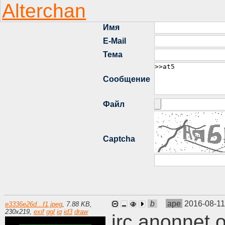
b
ape
2016-08-11
e3336e26d...f1.jpeg
,
7.88 KB
,
230
x
219
,
exif
ggl
iq
id3
draw
irc.anonnet.