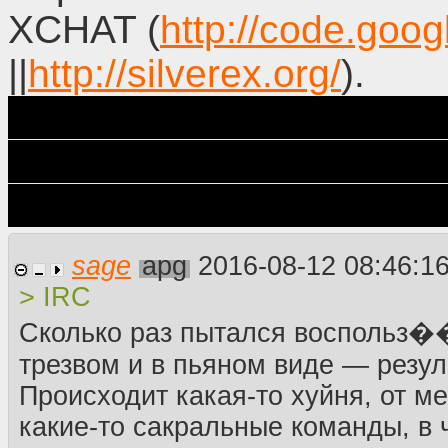
XCHAT (
http://code.goo
||
http://silverex.org/
).
Для чайников: чтобы за
присоединись к сети irc
затем в чат пиши /join 
sage
apg
2016-08-12 08:46:1
> IRC
Сколько раз пытался воспольз��
трезвом и в пьяном виде — резул
Происходит какая-то хуйня, от м
какие-то сакральные команды, в 