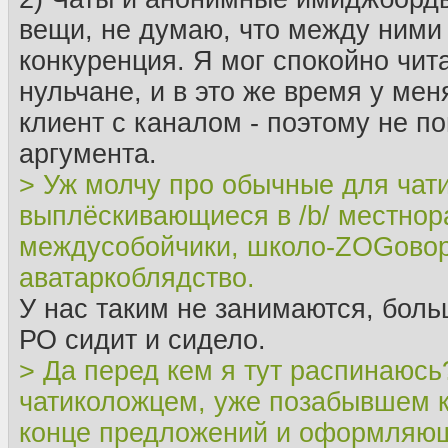
вещи, не думаю, что между ними
конкуренция. Я мог спокойно чита
нульчане, и в это же время у мен
клиент с каналом - поэтому не п
аргумента.
> Уж молчу про обычные для чат
выплёскивающиеся в /b/ местнор
междусобойчики, школо-ZOGовор
аватаркоблядство.
У нас таким не занимаются, бол
РО сидит и сидело.
> Да перед кем я тут распинаюсь
чатиколожцем, уже позабывшем ка
конце предложений и оформляю