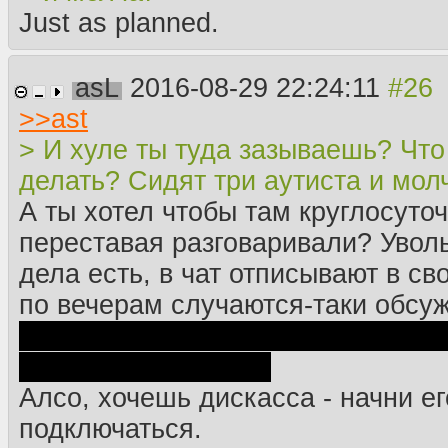
Just as planned.
asL
2016-08-29 22:24:11
>>
ast
> И хуле ты туда зазываешь? Что
делать? Сидят три аутиста и мол
А ты хотел чтобы там круглосуточ
переставая разговаривали? Уволь
дела есть, в чат отписывают в св
по вечерам случаются-таки обсу
у нас - канал нульчана, а нульча
быстрым и шумным
Алсо, хочешь дискасса - начни ег
подключаться.