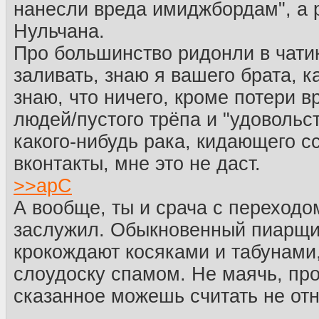
нанесли вреда имиджбордам", а 
Нульчана.
Про большинство ридонли в чати
заливать, знаю я вашего брата, к
знаю, что ничего, кроме потери в
людей/пустого трёпа и "удовольс
какого-нибудь рака, кидающего с
вконтакты, мне это не даст.
>>
apC
А вообще, ты и срача с переходо
заслужил. Обыкновенный пиарщик
крокождают косяками и табунами
слоудоску спамом. Не маячь, про
сказанное можешь считать не от