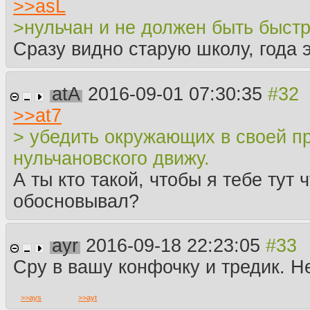
>>
asL
>нульчан и не должен быть быс
Сразу видно старую школу, года э
atA
2016-09-01 07:30:35
>>
at7
> убедить окружающих в своей п
нульчановского движу.
А ты кто такой, чтобы я тебе тут ч
обосновывал?
ayr
2016-09-18 22:23:05
Сру в вашу конфочку и тредик. Не
>>
ays
>>
ayt