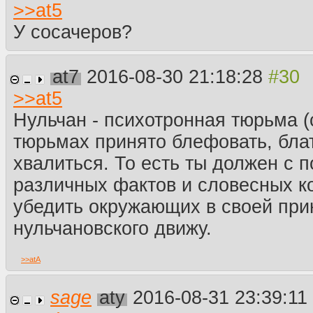
>>
at5
У сосачеров?
at7
2016-08-30 21:18:28
>>
at5
Нульчан - психотронная тюрьма (с
тюрьмах принято блефовать, бла
хвалиться. То есть ты должен с 
различных фактов и словесных к
убедить окружающих в своей при
нульчановского движу.
>>
atA
sage
aty
2016-08-31 23:39:11