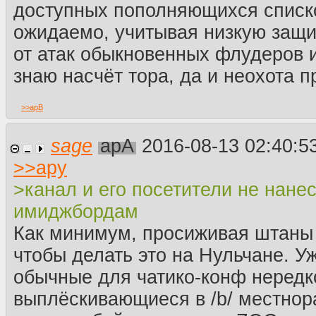
доступных пополняющихся списк
ожидаемо, учитывая низкую защ
от атак обыкновенных флудеров 
знаю насчёт тора, да и неохота п
>>
apB
sage
apA
2016-08-13 02:40:5
>>
apy
>канал и его посетители не нане
имиджбордам
Как минимум, просиживая штаны 
чтобы делать это на Нульчане. У
обычные для чатико-конф нередк
выплёскивающиеся в /b/ местнор