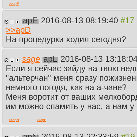
>>
apE
apE
2016-08-13 08:19:40
>>
apD
На процедурки ходил сегодня?
sage
apL
2016-08-13 13:18:0
Если я сейчас зайду на твою не
"альтерчан" меня сразу пожизнен
немного погодя, как на а-чане?
Меня воротит от ваших мелкобор
им можно спамить у нас, а нам у 
>>
apN
>>
apP
apN
2016-08-13 22:33:59