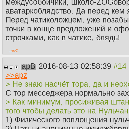
междусобойчики, школо-ZOGовор
аватаркоблядство. Да перед кем 
Перед чатиколожцем, уже позабы
точки в конце предложений и о
строчками, как в чатике, блядь!
>>
apC
apB
2016-08-13 02:58:39
>>
apz
> Не знаю насчёт тора, да и неох
С тор месседжера нормально зах
> Как минимум, просиживая штан
того чтобы делать это на Нульчан
1) Физического воплощения нульч
2) Чаты и анонимные имиджборды