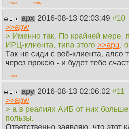
>>
apx
>>
apy
apx
2016-08-13 02:03:49
>>
apw
> Именно так. По крайней мере, п
ИРЦ-клиента, типа этого
>>
apu
, 
Так не сиди с веб-клиента, алсо
через проксю - и будет тебе счас
>>
apz
apy
2016-08-13 02:06:02
>>
apw
> а в реалиях АИБ от них больше
пользы.
Ответственно заявляю, что этот к