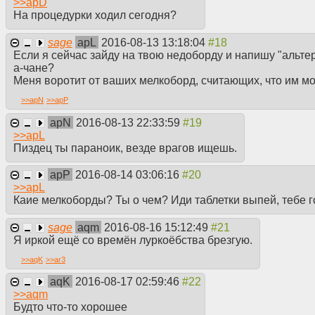
>>
apD
На процедурки ходил сегодня?
sage
apL
2016-08-13 13:18:04
Если я сейчас зайду на твою недоборду и напишу "альтер
а-чане?
Меня воротит от ваших мелкоборд, считающих, что им мож
>>
apN
>>
apP
apN
2016-08-13 22:33:59
>>
apL
Пиздец ты параноик, везде врагов ищешь.
apP
2016-08-14 03:06:16
>>
apL
Каие мелкоборды? Ты о чем? Иди таблетки выпей, тебе 
sage
aqm
2016-08-16 15:12:49
Я иркой ещё со времён луркоёбства брезгую.
>>
aqK
>>
ar3
aqK
2016-08-17 02:59:46
>>
aqm
Будто что-то хорошее