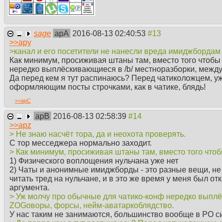
sage
apA
2016-08-13 02:40:53
>>
apy
>канал и его посетители не нанесли вреда имиджбордам
Как минимум, просиживая штаны там, вместо того чтобы 
нередко выплёскивающиеся в /b/ местноразборки, межд
Да перед кем я тут распинаюсь? Перед чатиколожцем, у
оформляющим посты строчками, как в чатике, блядь!
>>
apC
apB
2016-08-13 02:58:39
>>
apz
> Не знаю насчёт тора, да и неохота проверять.
С тор месседжера нормально заходит.
> Как минимум, просиживая штаны там, вместо того чтоб
1) Физического воплощения нульчана уже нет
2) Чаты и анонимные имиджборды - это разные вещи, не
читать тред на нульчане, и в это же время у меня был от
аргумента.
> Уж молчу про обычные для чатико-конф нередко выплё
ZOGоворы, форсы, нейм-аватаркоблядство.
У нас таким не занимаются, большинство вообще в РО си