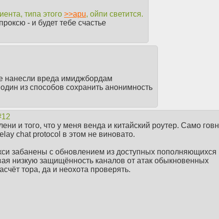
иента, типа этого
>>
apu
, ойпи светится.
проксю - и будет тебе счастье
 не нанесли вреда имиджбордам
е один из способов сохранить анонимность
лени и того, что у меня венда и китайский роутер. Само гов
lay chat protocol в этом не виновато.
кси забанены с обновлением из доступных пополняющихся
вая низкую защищённость каналов от атак обыкновенных
счёт тора, да и неохота проверять.