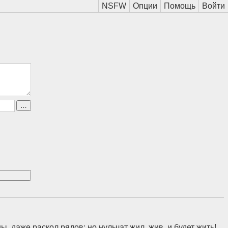
, даже раскол рядов; но нульчат жил, жив, и будет жить!