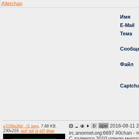
b
ape
2016-08-11 
e3336e26d...f1.jpeg
,
7.88 KB
,
230
x
219
,
exif
ggl
iq
id3
draw
irc.anonnet.org:6697 #0chan
С далекого 2010 утекло много