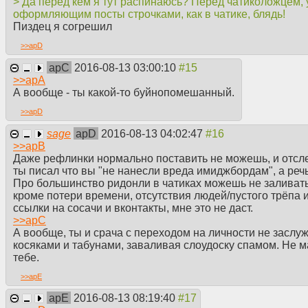
> Да перед кем я тут распинаюсь? Перед чатиколожцем, 
оформляющим посты строчками, как в чатике, блядь!
Пиздец я согрешил
>>
apD
apC
2016-08-13 03:00:10
>>
apA
А вообще - ты какой-то буйнопомешанный.
>>
apD
sage
apD
2016-08-13 04:02:47
>>
apB
Даже рефлинки нормально поставить не можешь, и отслед
ты писал что вы "не нанесли вреда имиджбордам", а реч
Про большинство ридонли в чатиках можешь не заливать, 
кроме потери времени, отсутствия людей/пустого трёпа и
ссылки на сосачи и вконтакты, мне это не даст.
>>
apC
А вообще, ты и срача с переходом на личности не засл
косяками и табунами, заваливая слоудоску спамом. Не м
тебе.
>>
apE
apE
2016-08-13 08:19:40