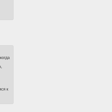
когда
о,
мся к