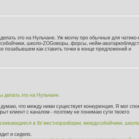
делать это на Нульчане. Уж молчу про обычные для чатико
усобойчики, школо-ZOGоворы, форсы, нейм-аватаркоблядст
же позабывшем как ставить точки в конце предложений и
ы делать это на Нульчане.
 думаю, что между ними существует конкуренция. Я мог спо
крыт клиент с каналом - поэтому не понимаю сути твоего
скивающиеся в /b/ местноразборки, междусобойчики, школо
дит и сидело.