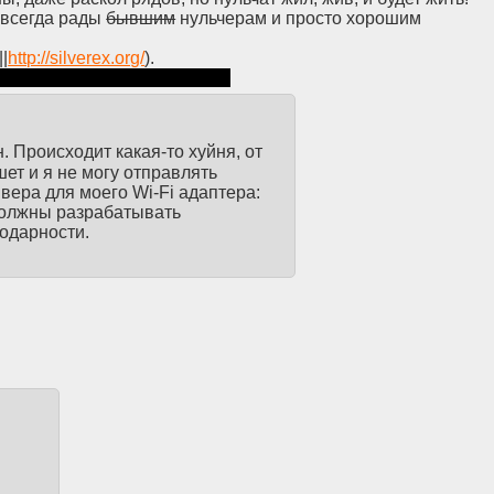
 всегда рады
бывшим
нульчерам и просто хорошим
||
http://silverex.org/
).
атем в чат пиши /join #0chan
 Происходит какая-то хуйня, от
ет и я не могу отправлять
вера для моего Wi-Fi адаптера:
 должны разрабатывать
годарности.