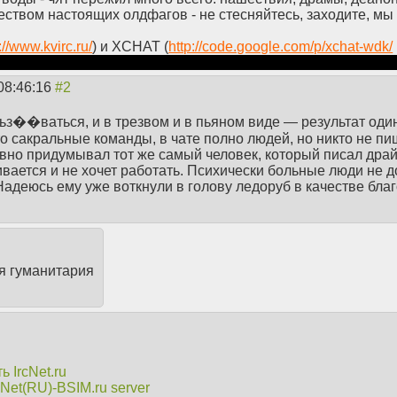
еством настоящих олдфагов - не стесняйтесь, заходите, мы
://www.kvirc.ru/
) и XCHAT (
http://code.google.com/p/xchat-wdk/
наш канал, присоединись к сети irc.anonnet.org, порт 6697, з
08:46:16
ьз��ваться, и в трезвом и в пьяном виде — результат один.
о сакральные команды, в чате полно людей, но никто не пиш
вно придумывал тот же самый человек, который писал драй
ливается и не хочет работать. Психически больные люди не
адеюсь ему уже воткнули в голову ледоруб в качестве бла
ля гуманитария
 IrcNet.ru
CNet(RU)-BSIM.ru server