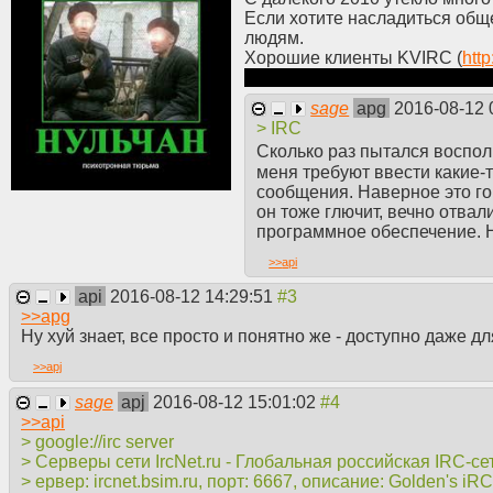
Если хотите насладиться общ
людям.
Хорошие клиенты KVIRC (
http
Для чайников: чтобы зайти на 
sage
apg
2016-08-12 
> IRC
Сколько раз пытался воспол
меня требуют ввести какие-т
сообщения. Наверное это го
он тоже глючит, вечно отва
программное обеспечение. Н
>>
api
api
2016-08-12 14:29:51
>>
apg
Ну хуй знает, все просто и понятно же - доступно даже д
>>
apj
sage
apj
2016-08-12 15:01:02
>>
api
> google://irc server
> Серверы сети IrcNet.ru - Глобальная российская IRC-сеть
> ервер: ircnet.bsim.ru, порт: 6667, описание: Golden's iR