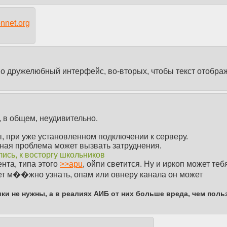
ñòðàëüíîé ãîíîðåè è ïîêëîííèêîâ Âñåâîëîäà Ñòàõîâà! | Òåïåðü íà
, à ýìî. Ïîòîìó ÷òî ýìî âñå íå ëþáÿò.
onnet.org
нала
ьно дружелюбный интерфейс, во-вторых, чтобы текст отобра
цветастой хуйнёй.
, в общем, неудивительно.
лы, при уже установленном подключении к серверу.
дная проблема может вызвать затруднения.
ись, к восторгу школьников
нала
нта, типа этого
>>
apu
, ойпи светится. Ну и иркоп может теб
ает м��жно узнать, опам или овнеру канала он может
е написать ничего в чат не получалось. Лет через 30 ещё за
 там какие-нибудь сраные логи с моим айпишником осталис
ки не нужны, а в реалиях АИБ от них больше вреда, чем поль