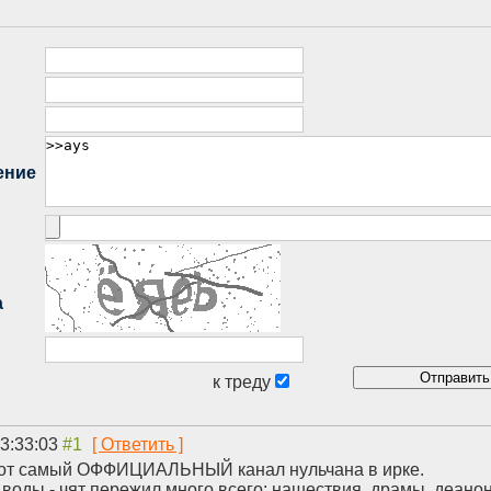
23:33:03
 - тот самый ОФФИЦИАЛЬНЫЙ канал нульчана в ирке.
 воды - чят пережил много всего: нашествия, драмы, деаноны