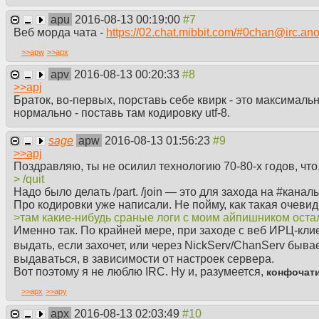
#freebsd 3 Âå÷åðà èñòèíû íà êàíàëå #freebsd! | Êàíàë ðàáîâ à
apu
2016-08-13 00:19:00
êàùåíåíèè èçîáðàæàòü íå ñàìîëåò ïîëåòåë, êðûëüÿ íå îòâàëèëèñü
Веб морда чата -
https://02.chat.mibbit.com/#0chan@irc.an
> /join freebsd
> -->| YOU (me) have joined #freebsd
>>
apw
>>
apx
> privet vsem
Molchanie
apv
2016-08-13 00:20:33
> /exit
>>
apj
всё закрывается в пизду хотя я просто хотел выйти из ка
Браток, во-первых, порставь себе квирк - это максимал
> /list
нормально - поставь там кодировку utf-8.
Понос с именами каналов вперемешку с какой-то сраной 
> /join ryazan
sage
apw
2016-08-13 01:56:23
> ChanServ (#ryazan) Êàíàë ãîðîäà Ðÿçàíü
>>
apj
> me privet bsem
Поздравляю, ты не осилил технологию 70-80-х годов, что
> B0G áÍÎÏÍß
> /quit
> me спасибо
Надо было делать /part. /join — это для захода на #кана
> me IRC лутьше бсех
Про кодировки уже написали. Не пойму, как такая очеви
> /quit
>там какие-нибудь сраные логи с моим айпишником остал
всё закрывается в пизду хотя я просто хотел выйти из ка
Именно так. По крайней мере, при заходе с веб ИРЦ-клие
выдать, если захочет, или через NickServ/ChanServ быв
Блядь, прогресс, раньше я делал всё то же самое, но даж
выдаваться, в зависимости от настроек сервера.
может даже общаться можно будет. Не удивлюсь ещё если
Вот поэтому я не люблю IRC. Ну и, разумеется,
конфочати
восторгу школьников.
>>
apx
>>
apy
apx
2016-08-13 02:03:49