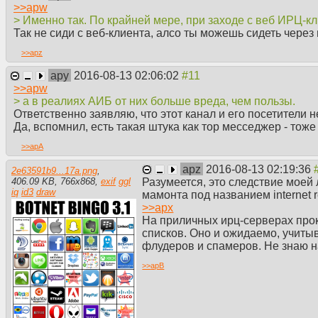
>>
apw
> Именно так. По крайней мере, при заходе с веб ИРЦ-кл
Так не сиди с веб-клиента, алсо ты можешь сидеть через 
>>
apz
apy
2016-08-13 02:06:02
>>
apw
> а в реалиях АИБ от них больше вреда, чем пользы.
Ответственно заявляю, что этот канал и его посетители
Да, вспомнил, есть такая штука как тор месседжер - тож
>>
apA
apz
2016-08-13 02:19:36
2e63591b9...17a.png
,
Разумеется, это следствие моей 
406.09 KB
,
766
x
868
,
exif
ggl
iq
id3
draw
мамонта под названием internet re
>>
apx
На приличных ирц-серверах про
списков. Оно и ожидаемо, учиты
флудеров и спамеров. Не знаю на
>>
apB