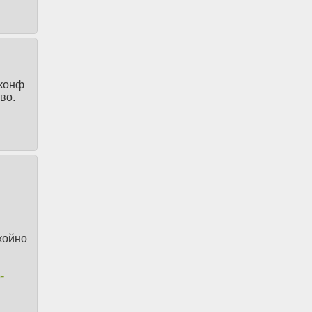
-конф
во.
койно
-