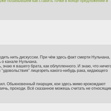
уже позабывшем как ставить точки в конце предложений и
ить нить дискуссии. При чём здесь факт смерти Нульчана, 
ь о канале Нульчана.
знаю я вашего брата, как облупленного. И знаю, что ничег
 "удовольствия" лицезреть какого-нибудь рака, кидающего
ужил. Обыкновенный пиарщик, кои здесь мимо крокождают
аячь, проходи. Всё сказанное можешь считать не относящи