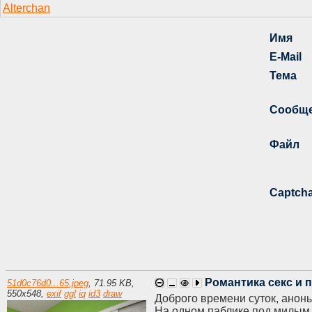
Романтика секс и п
51d0c76d0...65.jpeg
,
71.95 KB
,
550
x
548
,
exif
ggl
iq
id3
draw
Доброго времени суток, анон
На одном паблике под милым н