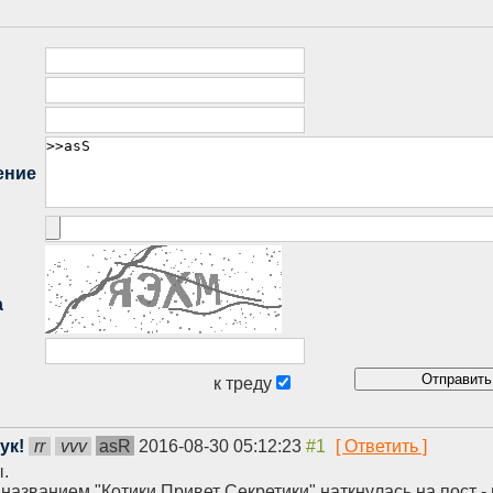
ук!
rr
vvv
asR
2016-08-30 05:12:23
ы.
азванием "Котики Привет Секретики" наткнулась на пост - 