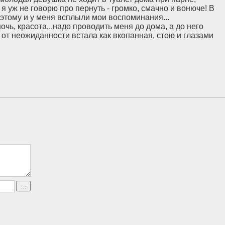
 я уж не говорю про пернуть - громко, смачно и вонюче! В
этому и у меня всплыли мои воспоминания...
чь, красота...надо проводить меня до дома, а до него
Я от неожиданности встала как вкопанная, стою и глазами
мею.
 в общагу. Он снимал квартиру, и если честно, я
 девушка! В общаге туалет один на этаж! представляете,
подпирала потолок, чтоб его мать никто не уволок! В
ку. Пукать я выходила из комнаты, под предлогом «надо к
еще оправдывалась
винные -" разве воняет? я не чувствую! ничего не воняет,
очку откроет, да еще нос наружу высунет. Я конечно ору: