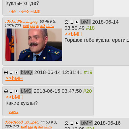
Куклы-то где?
>>
bMI
>>
bMQ
>>
bMS
bMI
2018-06-14
c05dac3f5...3b.jpeg
,
68.46 KB
,
1280
x
720
,
exif
ggl
iq
id3
draw
03:50:49
>>
bMH
Горшок тебе кукла, еретик
bMQ
2018-06-14 12:31:41
>>
bMH
bMS
2018-06-15 03:47:50
>>
bMH
Какие куклы?
>>
bMY
bMY
2018-06-16
85bede56d...b0.jpeg
,
44.63 KB
,
360
x
240
,
exif
ggl
iq
id3
draw
09:12:08