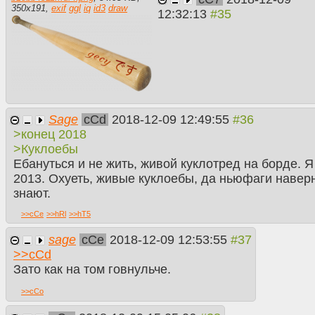
350
x
191
,
exif
ggl
iq
id3
draw
12:32:13
Sage
cCd
2018-12-09 12:49:55
>конец 2018
>Куклоебы
Ебануться и не жить, живой куклотред на борде. 
2013. Охуеть, живые куклоебы, да ньюфаги навер
знают.
>>
cCe
>>
hRl
>>
hT5
sage
cCe
2018-12-09 12:53:55
>>
cCd
Зато как на том говнульче.
>>
cCo