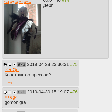
00:07:40
exif
ggl
iq
id3
draw
Дёрп
ex6
2019-04-28 23:30:31
>>
dQu
Конструктор прессов?
>>
eFj
exL
2019-04-30 15:19:07
>>
eg4
gomonigra