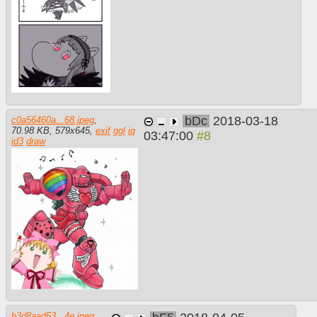
bDc
2018-03-18
c0a56460a...68.jpeg
,
70.98 KB
,
579
x
645
,
exif
ggl
iq
03:47:00
id3
draw
b3d8aad53...4e.jpeg
,