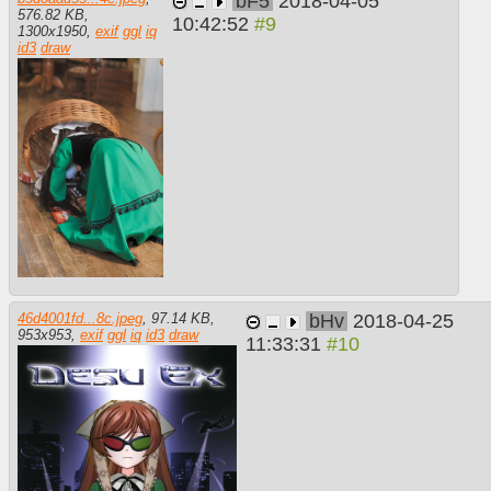
bF5
2018-04-05
576.82 KB
,
10:42:52
1300
x
1950
,
exif
ggl
iq
id3
draw
bHv
2018-04-25
46d4001fd...8c.jpeg
,
97.14 KB
,
953
x
953
,
exif
ggl
iq
id3
draw
11:33:31