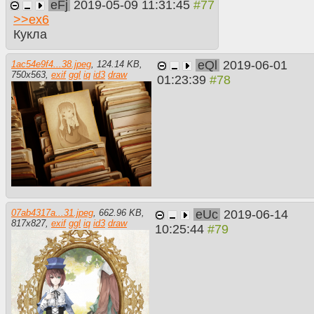
eFj
2019-05-09 11:31:45
>>
ex6
Кукла
eQl
2019-06-01
1ac54e9f4...38.jpeg
,
124.14 KB
,
750
x
563
,
exif
ggl
iq
id3
draw
01:23:39
eUc
2019-06-14
07ab4317a...31.jpeg
,
662.96 KB
,
817
x
827
,
exif
ggl
iq
id3
draw
10:25:44