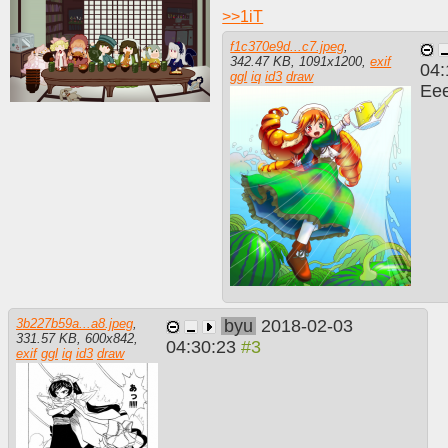
>>
1iT
f1c370e9d...c7.jpeg
,
342.47 KB
,
1091
x
1200
,
exif
04:
ggl
iq
id3
draw
Ее
byu
2018-02-03
3b227b59a...a8.jpeg
,
331.57 KB
,
600
x
842
,
04:30:23
exif
ggl
iq
id3
draw