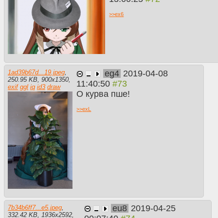
>>
ex6
eg4
2019-04-08
1ad39b67d...19.jpeg
,
250.95 KB
,
900
x
1350
,
11:40:50
exif
ggl
iq
id3
draw
О курва пше!
>>
exL
eu8
2019-04-25
7b34b6ff7...e5.jpeg
,
332.42 KB
,
1936
x
2592
,