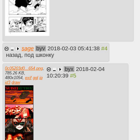
sage
byv
2018-02-03 05:41:38
назад, под шконку
byx
2018-02-04
0c05203d0...654.png
,
785.26 KB
,
10:20:39
480
x
1054
,
exif
ggl
iq
id3
draw