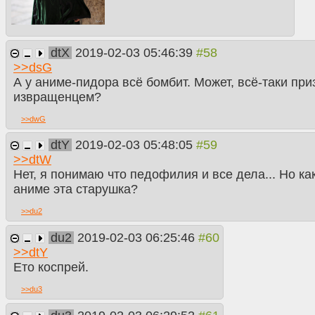
dtX
2019-02-03 05:46:39
>>
dsG
А у аниме-пидора всё бомбит. Может, всё-таки пр
извращенцем?
>>
dwG
dtY
2019-02-03 05:48:05
>>
dtW
Нет, я понимаю что педофилия и все дела... Но ка
аниме эта старушка?
>>
du2
du2
2019-02-03 06:25:46
>>
dtY
Ето коспрей.
>>
du3