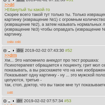
>>
drl
>Ебанутый ты какой-то
Скорее всего такой тут только ты. Только извраще
картинку (извращение №1) с огромным количеств
(извращение №2), а затем называть нормальных
(извращение №3) чтобы оправдать (извращение 
картинку.
>>
dro
>>
drr
dro
2019-02-02 07:43:30
>>
drm
Хм... Это напомнило анекдот про тест роршаха:
Психотерапевт обращается к поциенту, грит мол с
показывать, а вы расскажете что на них изображен
Показывает одну картинку - ну ... это мужской пол
целуются, третью -
так, стоп, доктор, что вы такое мне тут показываете
>>
drt
drr
2019-02-02 07:57:34