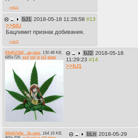
>>
bJ1
bJ1
2018-05-18 11:28:58
>>
bIU
Бацлимит признак добивания.
>>
bJ2
bJ2
2018-05-18
f0b4522b8...aa.jpeg
,
130.48 KB
,
685
x
720
,
exif
ggl
iq
id3
draw
11:29:23
>>
bJ1
bLn
2018-05-29
9f6447e8e...5e.jpeg
,
164.19 KB
,
800
x
708
,
exif
ggl
iq
id3
draw