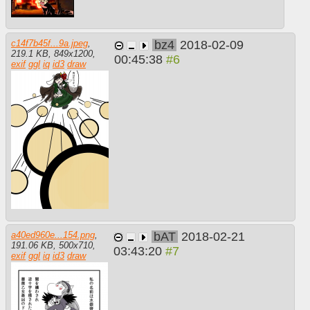
bz4
2018-02-09
c14f7b45f...9a.jpeg
,
219.1 KB
,
849
x
1200
,
00:45:38
exif
ggl
iq
id3
draw
bAT
2018-02-21
a40ed960e...154.png
,
191.06 KB
,
500
x
710
,
03:43:20
exif
ggl
iq
id3
draw