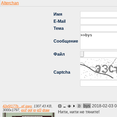
b
bys
2018-02-03 0
42e5f177b...ef.jpeg
,
1307.43 KB
,
3000
x
1797
,
exif
ggl
iq
id3
draw
Нити, нити не тяните!