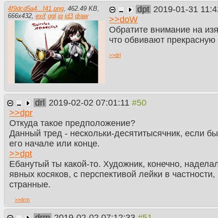
dpt
2019-01-31 11:
4f9dcd5a4...f41.png
,
462.49 KB
,
666
x
432
,
exif
ggl
iq
id3
draw
>>
doW
Обратите внимание на из
что обвивают прекрасную 
>>
drl
drl
2019-02-02 07:01:11
>>
dpr
Откуда такое предположение?
Данный тред - нескольки-десятитысячник, если бы
его начале или конце.
>>
dpt
Ебанутый ты какой-то. Художник, конечно, надела
явных косяков, с перспективой лейки в частности,
странные.
>>
drm
drm
2019-02-02 07:12:33