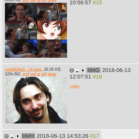
10:56:57
bMG
2018-06-13
ce2db2ba0...cb.jpeg
,
26.05 KB
,
520
x
392
,
exif
ggl
iq
id3
draw
12:07:51
>>
hRy
bMH
2018-06-13 14:53:26