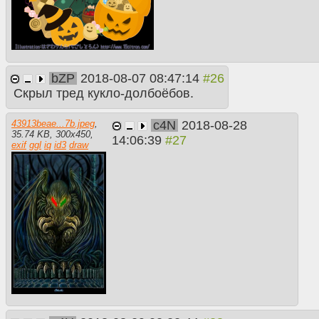
bZP
2018-08-07 08:47:14
Скрыл тред кукло-долбоёбов.
c4N
2018-08-28
43913beae...7b.jpeg
,
35.74 KB
,
300
x
450
,
14:06:39
exif
ggl
iq
id3
draw