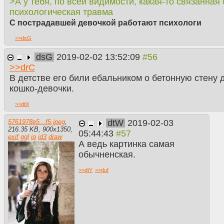
>А у тебя, по всей видимости, какая-то связанная
психологическая травма
С пострадавшей девочкой работают психологи
>>
dsG
dsG
2019-02-02 13:52:09
>>
drC
В детстве его били ебальником о бетонную стену
кошко-девочки.
>>
dtX
dtW
2019-02-03
5761978e5...f5.jpeg
,
216.35 KB
,
900
x
1350
,
05:44:43
exif
ggl
iq
id3
draw
А ведь картинка самая
обычненская.
>>
dtY
>>
duf