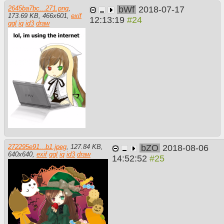
bWf
2018-07-17
2645ba7bc...271.png
,
173.69 KB
,
466
x
601
,
exif
12:13:19
ggl
iq
id3
draw
bZO
2018-08-06
272295e91...b1.jpeg
,
127.84 KB
,
640
x
640
,
exif
ggl
iq
id3
draw
14:52:52