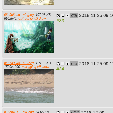
cta
2018-11-25 09:1
98e9b8ced...a9.jpeg
,
107.28 KB
,
850
x
549
,
exif
ggl
iq
id3
draw
ctb
2018-11-25 09:1
bc87a0948...a9.jpeg
,
129.15 KB
,
1500
x
1000
,
exif
ggl
iq
id3
draw
cC7
2018-12-09
b18bb4511...df4.png
,
84.05 KB
,