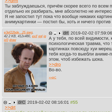
>>
drm
Ты заблуждаешься, причём скорее всего по всем п
отдельно их разбирать, мне абсолютно не интерес
Я не запостил тут пока что вообще никаких картин
анимукартинки — постил бы, хоть и ничего против
drt
2019-02-02 07:59:0
e3ef22bde...25.jpeg
,
42.2 KB
,
412
x
480
,
exif
ggl
iq
А у тебя, по всей видимости,
id3
draw
психологическая травма, что
картинках повсюду хуи мерещ
тебя когда-то выебли аниме-
этом, чтоб избежать шока.
>>
dro
Во-во.
>>
drC
drC
2019-02-02 08:16:01
>>
drt