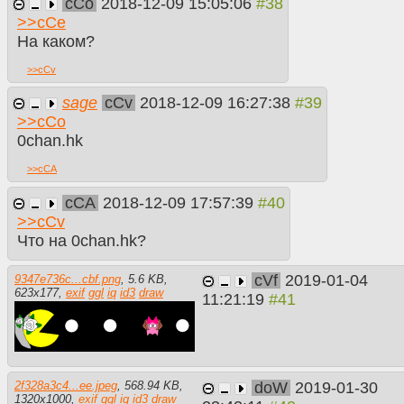
cCo
2018-12-09 15:05:06
>>
cCe
На каком?
>>
cCv
sage
cCv
2018-12-09 16:27:38
>>
cCo
0chan.hk
>>
cCA
cCA
2018-12-09 17:57:39
>>
cCv
Что на 0chan.hk?
cVf
2019-01-04
9347e736c...cbf.png
,
5.6 KB
,
623
x
177
,
exif
ggl
iq
id3
draw
11:21:19
doW
2019-01-30
2f328a3c4...ee.jpeg
,
568.94 KB
,
1320
x
1000
,
exif
ggl
iq
id3
draw