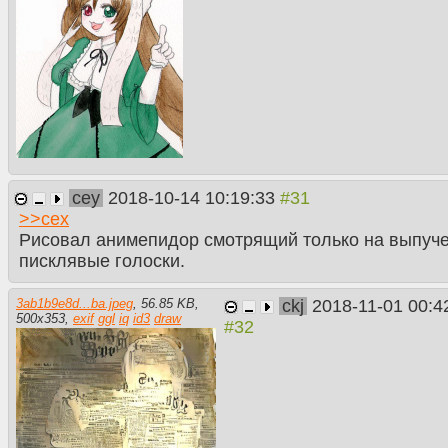
cey
2018-10-14 10:19:33
>>
cex
Рисовал анимепидор смотрящий только на выпуч
писклявые голоски.
ckj
2018-11-01 00:4
3ab1b9e8d...ba.jpeg
,
56.85 KB
,
500
x
353
,
exif
ggl
iq
id3
draw