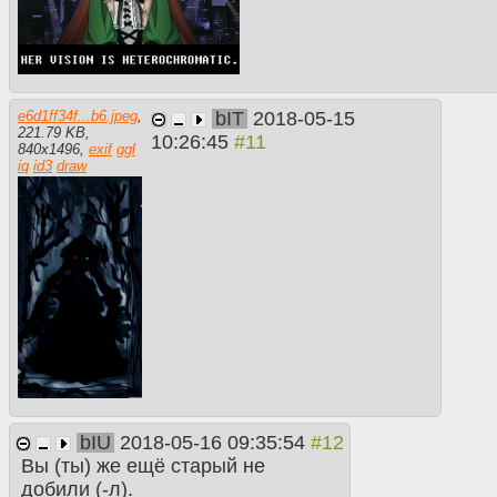
bIT
2018-05-15
e6d1ff34f...b6.jpeg
,
221.79 KB
,
10:26:45
840
x
1496
,
exif
ggl
iq
id3
draw
bIU
2018-05-16 09:35:54
Вы (ты) же ещё старый не
добили (-л).