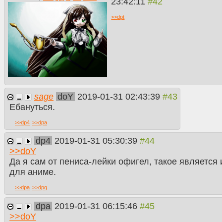
23:42:11
>>
dpt
sage
doY
2019-01-31 02:43:39
Ебануться.
>>
dp4
>>
dpa
dp4
2019-01-31 05:30:39
>>
doY
Да я сам от пениса-лейки офигел, такое являетс
для аниме.
>>
dpa
>>
dpq
dpa
2019-01-31 06:15:46
>>
doY