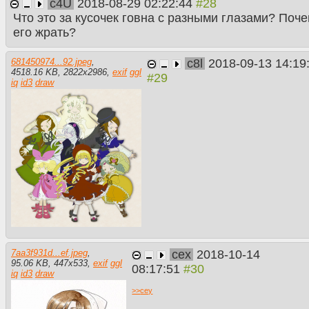
c4U
2018-08-29 02:22:44
Что это за кусочек говна с разными глазами? Поче
его жрать?
c8l
2018-09-13 14:19
681450974...92.jpeg
,
4518.16 KB
,
2822
x
2986
,
exif
ggl
iq
id3
draw
cex
2018-10-14
7aa3f931d...ef.jpeg
,
95.06 KB
,
447
x
533
,
exif
ggl
08:17:51
iq
id3
draw
>>
cey