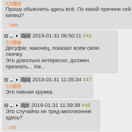
>>
dp4
Прошу объяснить здесь всё. По какой причине сей
кипеш?
>>
dpd
dpd
2019-01-31 06:50:11
>>
dpa
Десуфаг, наконец, показал всем свою
леечку.
Это довольно интересно, должен
признать... Хм...
dpq
2019-01-31 11:35:34
>>
dp4
Это пивная кружка.
dpr
2019-01-31 11:39:39
Это случайно не тред-миллионник
здесь?
>>
drl