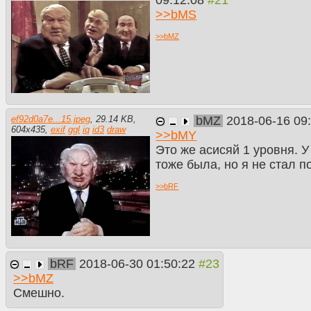
>>
bMS
>>
bMZ
bMZ
2018-06-16 09
ef92d0a7e...15.jpeg
,
29.14 KB
,
604
x
435
,
exif
ggl
iq
id3
draw
>>
bMY
Это же асисяй 1 уровня. У
тоже была, но я не стал п
>>
bRF
bRF
2018-06-30 01:50:22
>>
bMZ
Смешно.