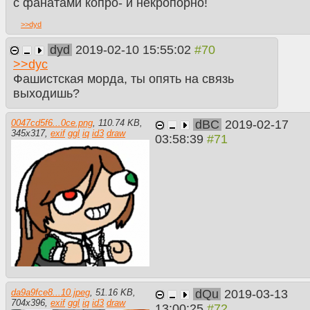
с фанатами копро- и некропорно!
>>
dyd
dyd
2019-02-10 15:55:02
>>
dyc
Фашистская морда, ты опять на связь
выходишь?
dBC
2019-02-17
0047cd5f6...0ce.png
,
110.74 KB
,
345
x
317
,
exif
ggl
iq
id3
draw
03:58:39
dQu
2019-03-13
da9a9fce8...10.jpeg
,
51.16 KB
,
704
x
396
,
exif
ggl
iq
id3
draw
13:00:25