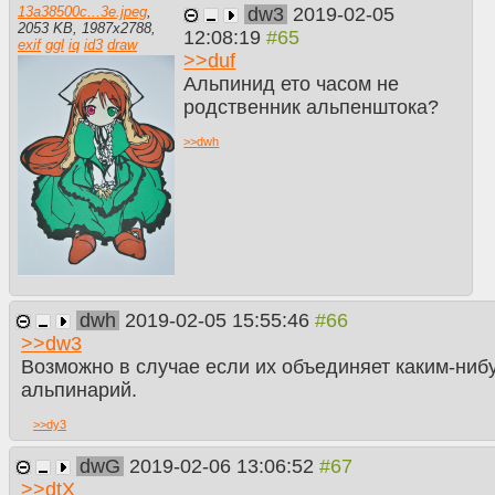
dw3
2019-02-05
13a38500c...3e.jpeg
,
2053 KB
,
1987
x
2788
,
12:08:19
exif
ggl
iq
id3
draw
>>
duf
Альпинид ето часом не
родственник альпенштока?
>>
dwh
dwh
2019-02-05 15:55:46
>>
dw3
Возможно в случае если их объединяет каким-ниб
альпинарий.
>>
dy3
dwG
2019-02-06 13:06:52
>>
dtX