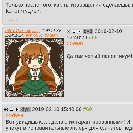
Только после того, как ты извращения сделаешьь
Конституцией.
>>
dyc
dy3
2019-02-10
7eb7e41c3...cb.jpeg
,
1142.21 KB
,
1024
x
1024
,
exif
ggl
iq
id3
draw
12:48:28
>>
dwh
Да там челый паноптикум!
dyc
2019-02-10 15:40:06
>>
dwG
Вот увидишь как сделаю их гарантированными! И т
упекут в исправительные лагеря для фанатов пе