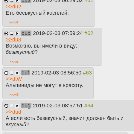
du3
2019-02-03 06:29:52
>>
du2
Ето бесвкусный косплей.
>>
dud
dud
2019-02-03 07:59:24
>>
du3
Возможно, вы имели в виду:
безвкусный
?
>>
dug
duf
2019-02-03 08:56:50
>>
dtW
Альпиниды не могут в красоту.
>>
dw3
dug
2019-02-03 08:57:51
>>
dud
А если есть безвкусный, значит должен быть и
вкусный
?