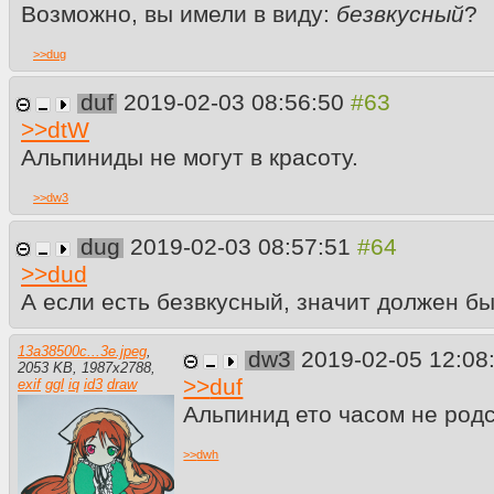
Возможно, вы имели в виду:
безвкусный
?
>>
dug
duf
2019-02-03 08:56:50
>>
dtW
Альпиниды не могут в красоту.
>>
dw3
dug
2019-02-03 08:57:51
>>
dud
А если есть безвкусный, значит должен б
13a38500c...3e.jpeg
,
dw3
2019-02-05 12:08
2053 KB
,
1987
x
2788
,
>>
duf
exif
ggl
iq
id3
draw
Альпинид ето часом не род
>>
dwh