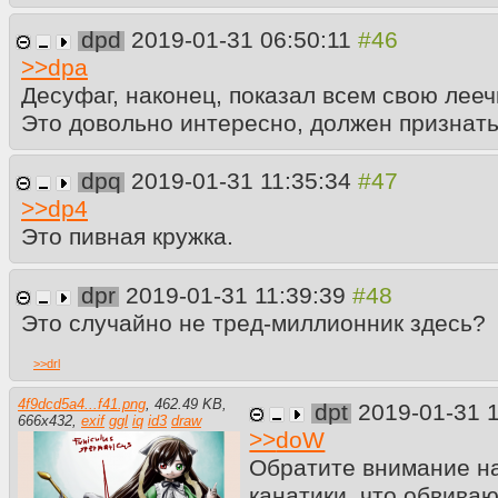
dpd
2019-01-31 06:50:11
>>
dpa
Десуфаг, наконец, показал всем свою лееч
Это довольно интересно, должен признать..
dpq
2019-01-31 11:35:34
>>
dp4
Это пивная кружка.
dpr
2019-01-31 11:39:39
Это случайно не тред-миллионник здесь?
>>
drl
4f9dcd5a4...f41.png
,
462.49 KB
,
dpt
2019-01-31 
666
x
432
,
exif
ggl
iq
id3
draw
>>
doW
Обратите внимание н
канатики, что обвива