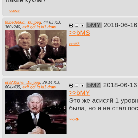
Какие куклы?
>>
bMY
85bede56d...b0.jpeg
,
44.63 KB
,
bMY
2018-06-16
360
x
240
,
exif
ggl
iq
id3
draw
>>
bMS
>>
bMZ
ef92d0a7e...15.jpeg
,
29.14 KB
,
bMZ
2018-06-16
604
x
435
,
exif
ggl
iq
id3
draw
>>
bMY
Это же асисяй 1 уровн
была, но я не стал пос
>>
bRF