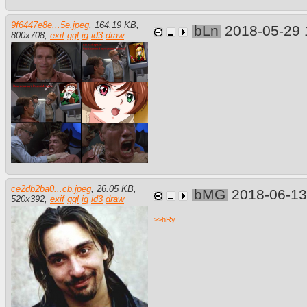
9f6447e8e...5e.jpeg
,
164.19 KB
,
bLn
2018-05-29 
800
x
708
,
exif
ggl
iq
id3
draw
ce2db2ba0...cb.jpeg
,
26.05 KB
,
bMG
2018-06-13
520
x
392
,
exif
ggl
iq
id3
draw
>>
hRy