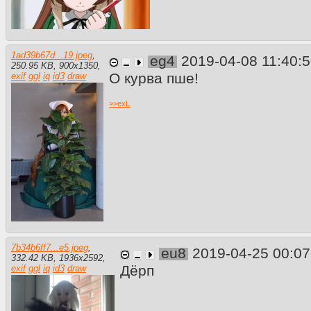
1ad39b67d...19.jpeg
,
eg4
2019-04-08 11:40:
250.95 KB
,
900
x
1350
,
О курва пше!
exif
ggl
iq
id3
draw
>>
exL
7b34b6ff7...e5.jpeg
,
eu8
2019-04-25 00:0
332.42 KB
,
1936
x
2592
,
Дёрп
exif
ggl
iq
id3
draw