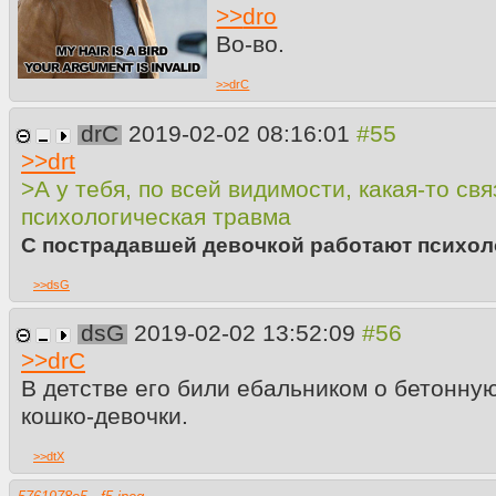
>>
dro
Во-во.
>>
drC
drC
2019-02-02 08:16:01
>>
drt
>А у тебя, по всей видимости, какая-то св
психологическая травма
С пострадавшей девочкой работают психол
>>
dsG
dsG
2019-02-02 13:52:09
>>
drC
В детстве его били ебальником о бетонну
кошко-девочки.
>>
dtX