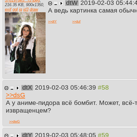
5761978e5...f5.jpeg
,
dtW
2019-02-03 05:44:
216.35 KB
,
900
x
1350
,
А ведь картинка самая обыч
exif
ggl
iq
id3
draw
>>
dtY
>>
duf
dtX
2019-02-03 05:46:39
>>
dsG
А у аниме-пидора всё бомбит. Может, всё-
извращенцем?
>>
dwG
dtY
2019-02-03 05:48:05