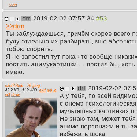
>>
drt
drr
2019-02-02 07:57:34
>>
drm
Ты заблуждаешься, причём скорее всего по
буду отдельно их разбирать, мне абсолют
тобою спорить.
Я не запостил тут пока что вообще никаких
постить анимукартинки — постил бы, хоть 
имею.
e3ef22bde...25.jpeg
,
drt
2019-02-02 07:
42.2 KB
,
412
x
480
,
exif
ggl
iq
А у тебя, по всей видимо
id3
draw
с онемэ психологическая 
мультяшных картинках п
Не знаю там, может тебя
аниме-персонажи и ты за
избежать шока.