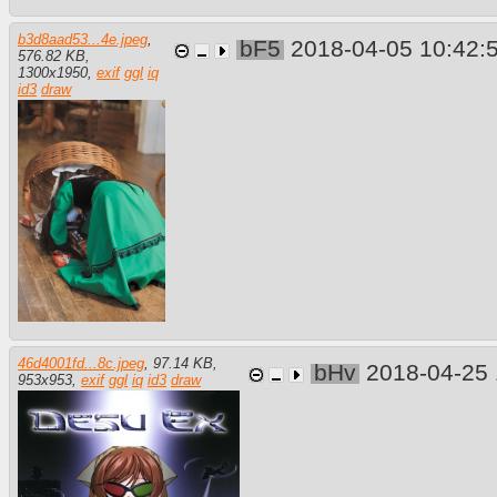
b3d8aad53...4e.jpeg
,
bF5
2018-04-05 10:42:
576.82 KB
,
1300
x
1950
,
exif
ggl
iq
id3
draw
46d4001fd...8c.jpeg
,
97.14 KB
,
bHv
2018-04-25
953
x
953
,
exif
ggl
iq
id3
draw