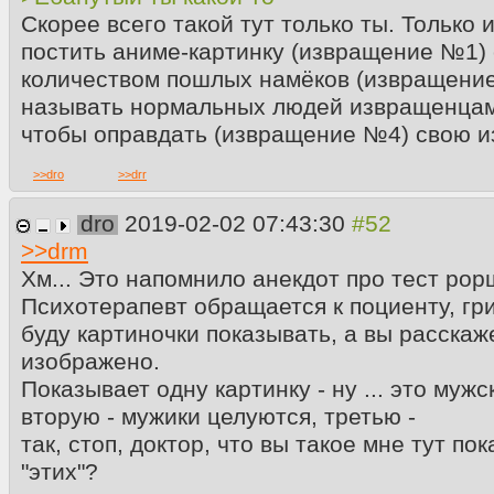
Скорее всего такой тут только ты. Только
постить аниме-картинку (извращение №1)
количеством пошлых намёков (извращение
называть нормальных людей извращенца
чтобы оправдать (извращение №4) свою и
>>
dro
>>
drr
dro
2019-02-02 07:43:30
>>
drm
Хм... Это напомнило анекдот про тест рор
Психотерапевт обращается к поциенту, гри
буду картиночки показывать, а вы расскаж
изображено.
Показывает одну картинку - ну ... это муж
вторую - мужики целуются, третью -
так, стоп, доктор, что вы такое мне тут по
"этих"?