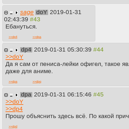
sage
doY
2019-01-31
02:43:39
Ебануться.
>>
dp4
>>
dpa
dp4
2019-01-31 05:30:39
>>
doY
Да я сам от пениса-лейки офигел, такое 
даже для аниме.
>>
dpa
>>
dpq
dpa
2019-01-31 06:15:46
>>
doY
>>
dp4
Прошу объяснить здесь всё. По какой при
>>
dpd