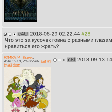
c4U
2018-08-29 02:22:44
Что это за кусочек говна с разными глаза
нравиться его жрать?
681450974...92.jpeg
,
c8l
2018-09-13 1
4518.16 KB
,
2822
x
2986
,
exif
ggl
iq
id3
draw