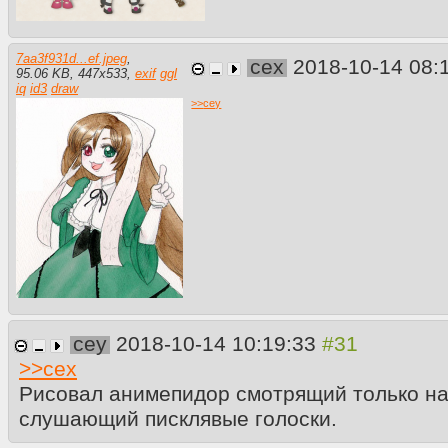
7aa3f931d...ef.jpeg
,
cex
2018-10-14 08:
95.06 KB
,
447
x
533
,
exif
ggl
iq
id3
draw
>>
cey
cey
2018-10-14 10:19:33
>>
cex
Рисовал анимепидор смотрящий только на
слушающий писклявые голоски.