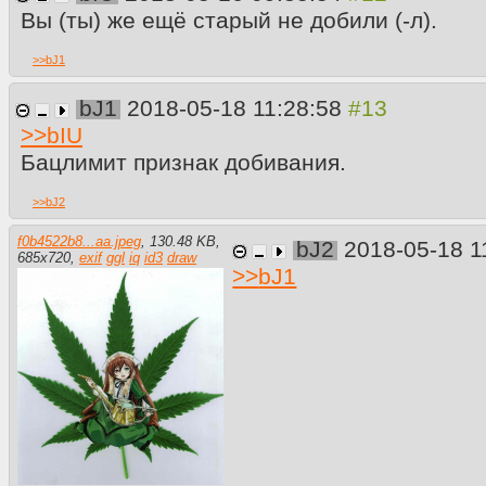
Вы (ты) же ещё старый не добили (-л).
>>
bJ1
bJ1
2018-05-18 11:28:58
>>
bIU
Бацлимит признак добивания.
>>
bJ2
f0b4522b8...aa.jpeg
,
130.48 KB
,
bJ2
2018-05-18 1
685
x
720
,
exif
ggl
iq
id3
draw
>>
bJ1