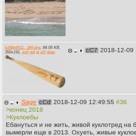
b18bb4511...df4.png
,
84.05 KB
,
cC7
2018-12-09
350
x
191
,
exif
ggl
iq
id3
draw
Sage
cCd
2018-12-09 12:49:55
>конец 2018
>Куклоебы
Ебануться и не жить, живой куклотред на 
вымерли еще в 2013. Охуеть, живые кукло