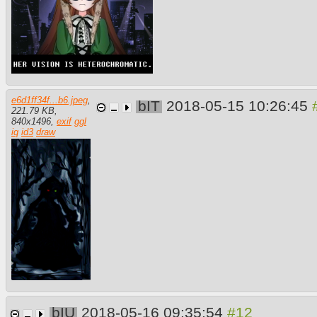
e6d1ff34f...b6.jpeg
,
bIT
2018-05-15 10:26:45
221.79 KB
,
840
x
1496
,
exif
ggl
iq
id3
draw
bIU
2018-05-16 09:35:54