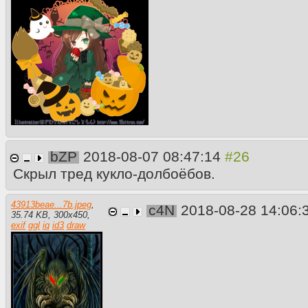
bZP
2018-08-07 08:47:14
Скрыл тред кукло-долбоёбов.
43913beae...7b.jpeg
,
c4N
2018-08-28 14:06:
35.74 KB
,
300
x
450
,
exif
ggl
iq
id3
draw