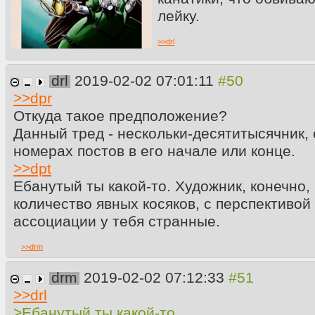
лейку.
>>
drl
drl
2019-02-02 07:01:11
>>
dpr
Откуда такое предположение?
Данный тред - нескольки-десятитысячник, 
номерах постов в его начале или конце.
>>
dpt
Ебанутый ты какой-то. Художник, конечно,
количество явных косяков, с перспективой 
ассоциации у тебя странные.
>>
drm
drm
2019-02-02 07:12:33
>>
drl
>Ебанутый ты какой-то