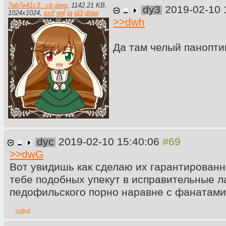
7eb7e41c3...cb.jpeg
,
1142.21 KB
,
dy3
2019-02-10 
1024
x
1024
,
exif
ggl
iq
id3
draw
>>
dwh
Да там челый панопти
dyc
2019-02-10 15:40:06
>>
dwG
Вот увидишь как сделаю их гарантированны
тебе подобных упекут в исправительные л
педофильского порно наравне с фанатами 
>>
dyd