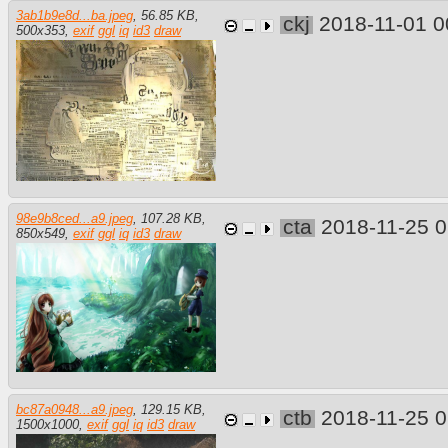
3ab1b9e8d...ba.jpeg
,
56.85 KB
,
ckj
2018-11-01 
500
x
353
,
exif
ggl
iq
id3
draw
98e9b8ced...a9.jpeg
,
107.28 KB
,
cta
2018-11-25 
850
x
549
,
exif
ggl
iq
id3
draw
bc87a0948...a9.jpeg
,
129.15 KB
,
ctb
2018-11-25 
1500
x
1000
,
exif
ggl
iq
id3
draw