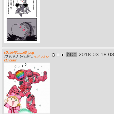
c0a56460a...68.jpeg
,
bDc
2018-03-18 0
70.98 KB
,
579
x
645
,
exif
ggl
iq
id3
draw