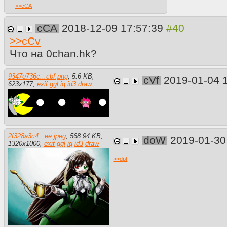
>>
cCA
cCA
2018-12-09 17:57:39
>>
cCv
Что на 0chan.hk?
9347e736c...cbf.png
,
5.6 KB
,
cVf
2019-01-04 
623
x
177
,
exif
ggl
iq
id3
draw
2f328a3c4...ee.jpeg
,
568.94 KB
,
doW
2019-01-30
1320
x
1000
,
exif
ggl
iq
id3
draw
>>
dpt