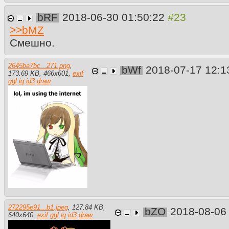
bRF
2018-06-30 01:50:22
>>
bMZ
Смешно.
2645ba7bc...271.png
,
bWf
2018-07-17 12:
173.69 KB
,
466
x
601
,
exif
ggl
iq
id3
draw
272295e91...b1.jpeg
,
127.84 KB
,
bZO
2018-08-06
640
x
640
,
exif
ggl
iq
id3
draw