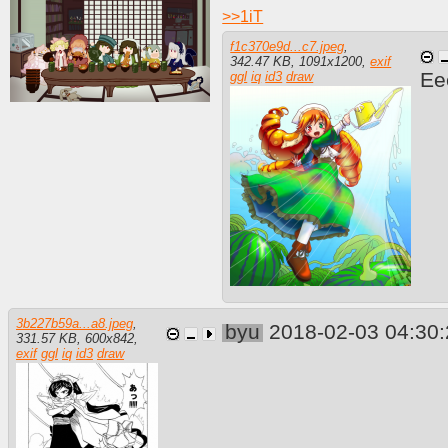
>>
1iT
f1c370e9d...c7.jpeg
,
342.47 KB
,
1091
x
1200
,
exif
Ее
ggl
iq
id3
draw
3b227b59a...a8.jpeg
,
byu
2018-02-03 04:30
331.57 KB
,
600
x
842
,
exif
ggl
iq
id3
draw