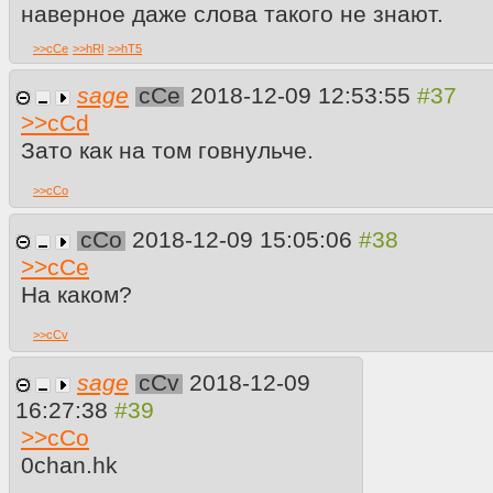
наверное даже слова такого не знают.
>>
cCe
>>
hRl
>>
hT5
sage
cCe
2018-12-09 12:53:55
>>
cCd
Зато как на том говнульче.
>>
cCo
cCo
2018-12-09 15:05:06
>>
cCe
На каком?
>>
cCv
sage
cCv
2018-12-09
16:27:38
>>
cCo
0chan.hk