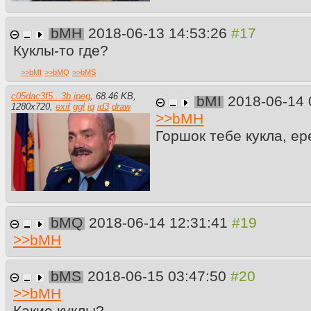
bMH
2018-06-13 14:53:26
Куклы-то где?
>>
bMI
>>
bMQ
>>
bMS
c05dac3f5...3b.jpeg
,
68.46 KB
,
bMI
2018-06-14 
1280
x
720
,
exif
ggl
iq
id3
draw
>>
bMH
Горшок тебе кукла, ер
bMQ
2018-06-14 12:31:41
>>
bMH
bMS
2018-06-15 03:47:50
>>
bMH