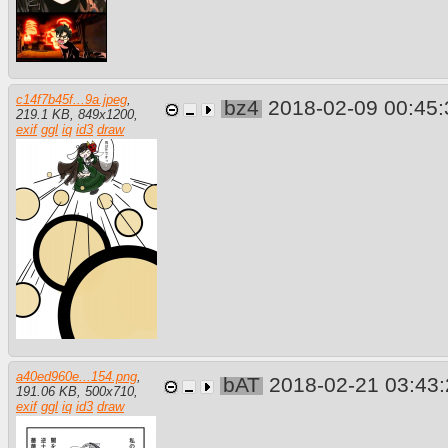
c14f7b45f...9a.jpeg
,
bz4
2018-02-09 00:45
219.1 KB
,
849
x
1200
,
exif
ggl
iq
id3
draw
a40ed960e...154.png
,
bAT
2018-02-21 03:43
191.06 KB
,
500
x
710
,
exif
ggl
iq
id3
draw