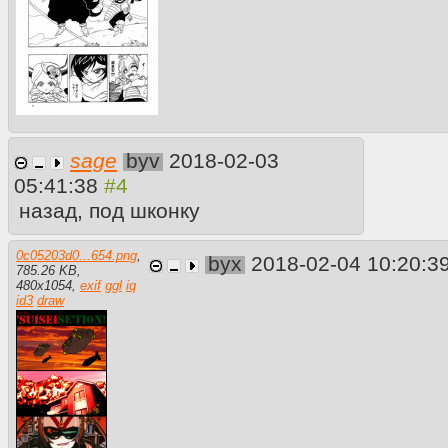
sage
byv
2018-02-03
05:41:38
назад, под шконку
0c05203d0...654.png
,
byx
2018-02-04 10:20:3
785.26 KB
,
480
x
1054
,
exif
ggl
iq
id3
draw