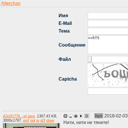
b
bys
2018-02-03
42e5f177b...ef.jpeg
,
1307.43 KB
,
3000
x
1797
,
exif
ggl
iq
id3
draw
Нити, нити не тяните!