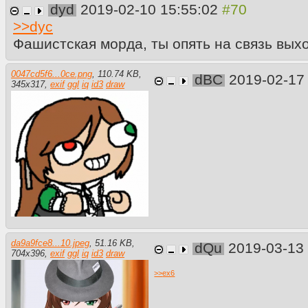
dyd
2019-02-10 15:55:02
>>
dyc
Фашистская морда, ты опять на связь вы
0047cd5f6...0ce.png
,
110.74 KB
,
dBC
2019-02-17
345
x
317
,
exif
ggl
iq
id3
draw
da9a9fce8...10.jpeg
,
51.16 KB
,
dQu
2019-03-13
704
x
396
,
exif
ggl
iq
id3
draw
>>
ex6