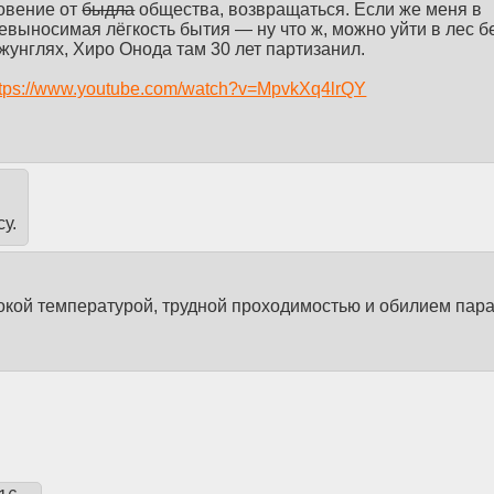
новение от
быдла
общества, возвращаться. Если же меня в
невыносимая лёгкость бытия — ну что ж, можно уйти в лес б
джунглях, Хиро Онода там 30 лет партизанил.
ttps://www.youtube.com/watch?v=MpvkXq4lrQY
у.
окой температурой, трудной проходимостью и обилием пар