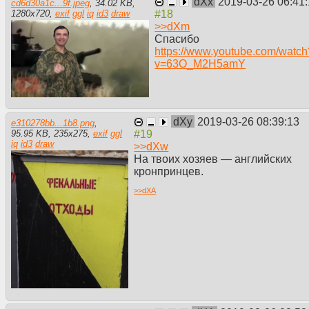
dXx
2019-03-26 06:41
cd6d30a1c...9f.jpeg
,
34.02 KB
,
1280
x
720
,
exif
ggl
iq
id3
draw
>>
dXm
Спасибо
https://www.youtube.com/watch
v=63O_M2H5amY
dXy
2019-03-26 08:39:13
e310278bb...1b8.png
,
95.95 KB
,
235
x
275
,
exif
ggl
iq
id3
draw
>>
dXw
На твоих хозяев — английских
кронпринцев.
>>
dXA