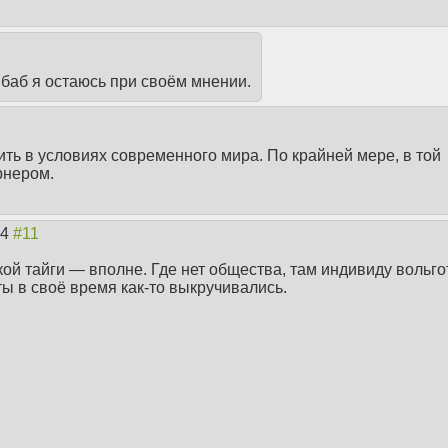
т баб я остаюсь при своём мнении.
ить в условиях современного мира. По крайней мере, в той
рнером.
24
ой тайги — вполне. Где нет общества, там индивиду вольго
ты в своё время как-то выкручивались.