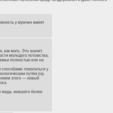
ревность у мужчин имеет
 как мать. Это значит,
ости молодого потомства,
семьи полностью или на
 способами: покопаться у
хологическим путём (ну,
ением этого — новый
зга.
го жида, жившего более