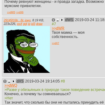
Почему ревнуют женщины - и правда загадка. Возможно 
мужские привилегии.
>>
dWS
>>
dX6
dWS
2019-03-24 11:18
29145f16b...8c.jpeg
,
8.19 KB
,
223
x
226
,
exif
ggl
iq
id3
draw
>>
dWR
Твоя мамка — моя
собственность.
>>
dX7
dX5
2019-03-24 19:14:05
>>
dWQ
>Разве у обезьяньих в природе такое поведение встреча
Конечно, а почему ты сомневаешься?
>Нет
Так значит, что сколько бы они не пытались принудить её 