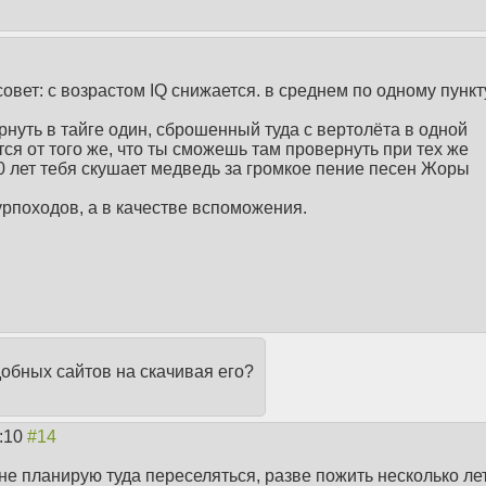
овет: с возрастом IQ снижается. в среднем по одному пункт
нуть в тайге один, сброшенный туда с вертолёта в одной
тся от того же, что ты сможешь там провернуть при тех же
10 лет тебя скушает медведь за громкое пение песен Жоры
турпоходов, а в качестве вспоможения.
добных сайтов на скачивая его?
4:10
а не планирую туда переселяться, разве пожить несколько лет