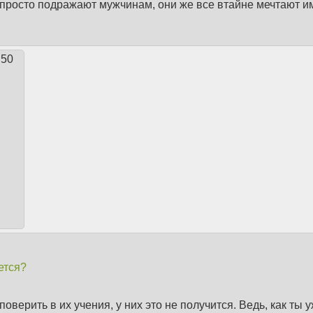
просто подражают мужчинам, они же все втайне мечтают и
:50
ется?
поверить в их учения, у них это не получится. Ведь, как ты 