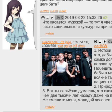
целибата?
>>
dWm
>>
e1B
>>
epE
dVX
2019-03-22 15:33:26
Что касается мужской — то тут я увер
чисто социальные и культурны причи
>>
dWn
d
a2a29059e...81.jpeg
,
107.74 KB
,
>>
dVW
1000
x
750
,
exif
ggl
iq
id3
draw
1. Истоки
что, даб
самка дол
половину
Победить 
бабы в мо
всякие т
пациент в
2. Приро
3. Вот ты серьёзно думаешь, что ка
чем две тысячи лет назад? Даже на
Не смешите меня, молодой человек.
>>
dWQ