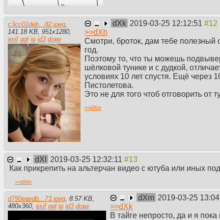
dXk
2019-03-25 12:12:51
c3cc01deb...82.jpeg
,
>>
dXh
141.18 KB
,
951
x
1280
,
exif
ggl
iq
id3
draw
Смотри, броток, дам тебе полезный с
год.
Поэтому то, что ты можешь подвывер
шёлковой тунике и с дудкой, отличае
условиях 10 лет спустя. Ещё через 
Пистолетова.
Это не для того чтоб отговорить от 
>>
dXm
dXl
2019-03-25 12:32:11
Как прикрепить на альтерчан видео с ютуба или иных по
>>
dXm
dXm
2019-03-25 13:0
d790eaedb...73.jpeg
,
8.57 KB
,
>>
dXk
480
x
360
,
exif
ggl
iq
id3
draw
В тайге непросто, да и я пок