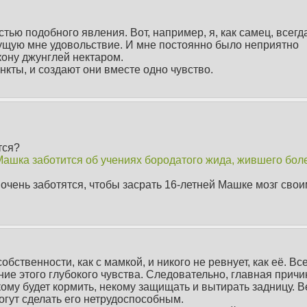
стью подобного явления. Вот, например, я, как самец, всегд
сущую мне удовольствие. И мне постоянно было неприятно
кону джунглей нектаром.
кты, и создают они вместе одно чувство.
тся?
 Машка заботится об учениях бородатого жида, жившего бол
очень заботятся, чтобы засрать 16-летней Машке мозг сво
бственности, как с мамкой, и никого не ревнует, как её. Вс
ие этого глубокого чувства. Следовательно, главная причи
екому будет кормить, некому защищать и вытирать задницу. В
гут сделать его нетрудоспособным.