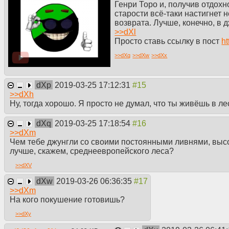
Генри Торо и, получив отдох
старости всё-таки настигнет 
возврата. Лучше, конечно, в 
>>
dXl
Просто ставь ссылку в пост
h
>>
dXq
>>
dXw
>>
dXx
dXp
2019-03-25 17:12:31
>>
dXh
Ну, тогда хорошо. Я просто не думал, что ты живёшь в лес
dXq
2019-03-25 17:18:54
>>
dXm
Чем тебе джунгли со своими постоянными ливнями, выс
лучше, скажем, среднеевропейского леса?
>>
dXV
dXw
2019-03-26 06:36:35
>>
dXm
На кого покушение готовишь?
>>
dXy