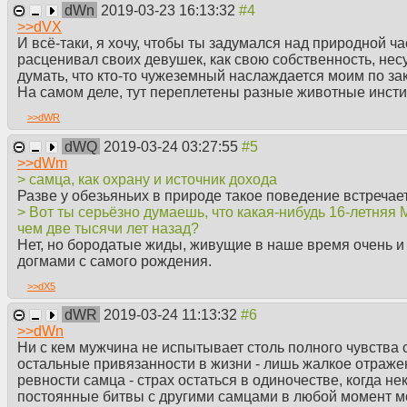
dWn
2019-03-23 16:13:32
>>
dVX
И всё-таки, я хочу, чтобы ты задумался над природной ча
расценивал своих девушек, как свою собственность, не
думать, что кто-то чужеземный наслаждается моим по за
На самом деле, тут переплетены разные животные инстин
>>
dWR
dWQ
2019-03-24 03:27:55
>>
dWm
> самца, как охрану и источник дохода
Разве у обезьяньих в природе такое поведение встречае
> Вот ты серьёзно думаешь, что какая-нибудь 16-летняя
чем две тысячи лет назад?
Нет, но бородатые жиды, живущие в наше время очень и 
догмами с самого рождения.
>>
dX5
dWR
2019-03-24 11:13:32
>>
dWn
Ни с кем мужчина не испытывает столь полного чувства со
остальные привязанности в жизни - лишь жалкое отражен
ревности самца - страх остаться в одиночестве, когда н
постоянные битвы с другими самцами в любой момент мо