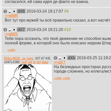
согласился, ей сама идея де-факто не важна.
dX6
2019-03-24 19:17:07
>>
dWR
Вот тут про мужей ты всё правильно сказал, а вот насчё
dX7
2019-03-24 19:21:20
>>
dWS
Тебе пора осознать, что твоё движение не способно выж
полной форме, в которой оно было описано херром Шти
>>
dXh
dXh
2019-03-25 11:19:
816cc0018...ec.jpeg
,
107.67 KB
,
>>
dX7
1047
x
1080
,
exif
ggl
iq
id3
draw
На безлюдных просторах русск
городе сложнее, но иллегалис
>>
dXk
>>
dXp