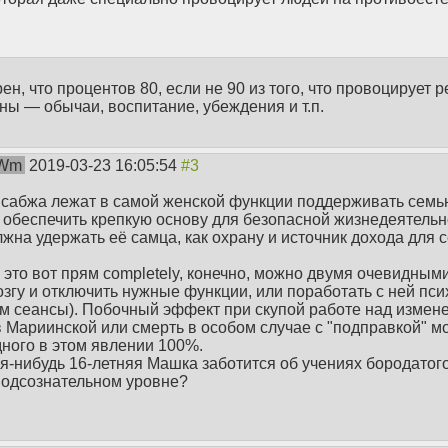
ен, что процентов 80, если не 90 из того, что провоцирует 
ны — обычаи, воспитание, убеждения и т.п.
Wm
2019-03-23 16:05:54
 сабжа лежат в самой женской функции поддерживать семью,
ы обеспечить крепкую основу для безопасной жизнедеятельн
жна удержать её самца, как охрану и источник дохода для 
.
это вот прям completely, конечно, можно двумя очевидными
згу и отключить нужные функции, или поработать с ней пси
ам сеансы). Побочный эффект при скупой работе над измен
 Мариинской или смерть в особом случае с "подправкой" мо
дного в этом явлении 100%.
кая-нибудь 16-летняя Машка заботится об учениях бородато
 подсознательном уровне?