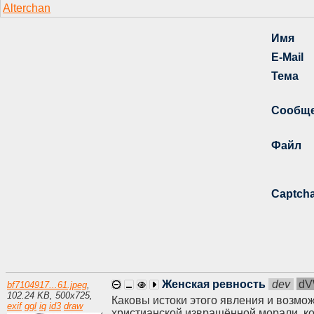
Женская ревность
dev
d
bf7104917...61.jpeg
,
102.24 KB
,
500
x
725
,
Каковы истоки этого явления и возмо
exif
ggl
iq
id3
draw
христианской извращённой морали, к