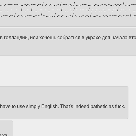
 -....- — --- ... -.-. --- .-- / .- .-. . .- / --- .-. / .... --- .... .-.. .- -. -.. .-.-.- / .... ---
-.. .. ...- . -.. / .. -. / ... .--. -... --..-- / .. ..-. / -. --- - / .- .-.. .-.. --..-- / .-- .. - .
.. --- .-- / .- -... --- ..- - / - .... . / .- .-. . .- / -. . .- .-. / ...- .. -.-. - --- .-. -.-- / .-
 в голландии, или хочешь собраться в украхе для начала вт
 have to use simply English. That's indeed pathetic as fuck.
ать.