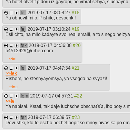
Ya hotel otvetit pidoru iz gayropi, no vibral sebya, sluchayno.
fei
2019-07-17 03:08:27
Ya obnovil milo. Pishite, devochki!
fej
2019-07-17 03:10:24
Esli chto, na milo kadayte svoi real emaili, a to s nego nelzya
fek
2019-07-17 04:36:38
b4512929@urhen.com
>>
fel
fel
2019-07-17 04:47:34
>>
fek
Pishem, ne stesnyayemsya, ya vsegda na svyazi!
>>
fem
fem
2019-07-17 04:57:31
>>
fel
Ya napisal. Kstati, tak daje luchsche obschat's'a, ibo boty s 
fer
2019-07-17 06:39:57
Devushki, kto-to escho hochet popit so mnoy pivasika po em