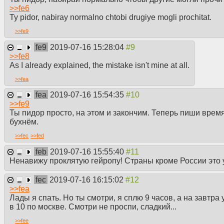
>>
fe6
Ty pidor, nabiray normalno chtobi drugiye mogli prochitat.
>>
fe9
fe9
2019-07-16 15:28:04
>>
fe8
As I already explained, the mistake isn't mine at all.
>>
fea
fea
2019-07-16 15:54:35
>>
fe9
Ты пидор просто, на этом и закончим. Теперь пиши время
бухнём.
>>
fec
>>
fed
feb
2019-07-16 15:55:40
Ненавижу проклятую гейропу! Страны кроме России это 
fec
2019-07-16 16:15:02
>>
fea
Лады я спать. Но ты смотри, я сплю 9 часов, а на завтра
в 10 по москве. Смотри не проспи, сладкий...
>>
fee