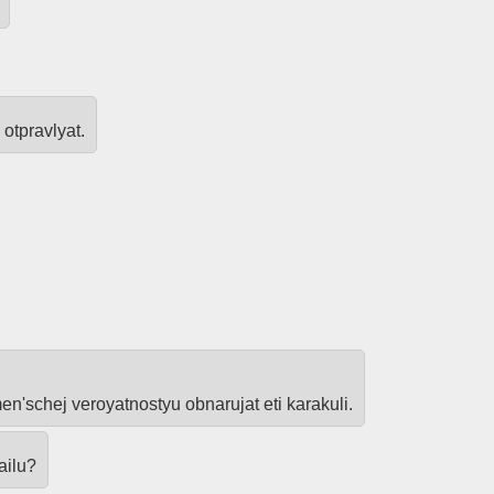
 otpravlyat.
men'schej veroyatnostyu obnarujat eti karakuli.
ailu?