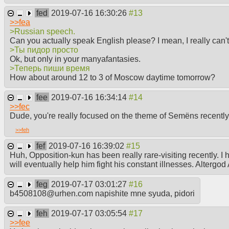
fed
2019-07-16 16:30:26
>>
fea
>Russian speech.
Can you actually speak English please? I mean, I really can't
>Ты пидор просто
Ok, but only in your manyafantasies.
>Теперь пиши время
How about around 12 to 3 of Moscow daytime tomorrow?
fee
2019-07-16 16:34:14
>>
fec
Dude, you're really focused on the theme of Semëns recently 
>>
feh
fef
2019-07-16 16:39:02
Huh, Opposition-kun has been really rare-visiting recently. I
will eventually help him fight his constant illnesses. Altergod 
feg
2019-07-17 03:01:27
b4508108@urhen.com napishite mne syuda, pidori
feh
2019-07-17 03:05:54
>>
fee