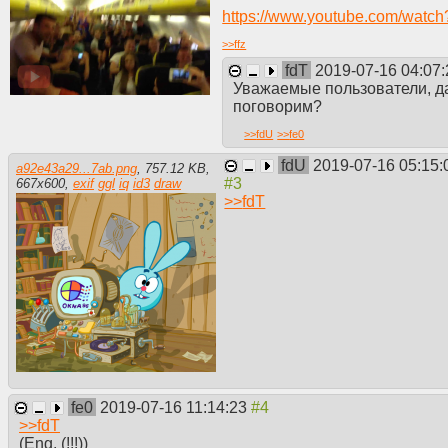
https://www.youtube.com/wat
>>
ffz
fdT
2019-07-16 04:07
Уважаемые пользователи, да
поговорим?
>>
fdU
>>
fe0
fdU
2019-07-16 05:15:
a92e43a29...7ab.png
,
757.12 KB
,
667
x
600
,
exif
ggl
iq
id3
draw
>>
fdT
fe0
2019-07-16 11:14:23
>>
fdT
(Eng. (!!!))