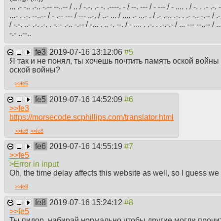
... .- -.. .-.. -.-- --..-- / .. / -.-. .- -. .----. - / --. --- / - --- / - .... . / -. . .- .-.
...- . .-. --..-- / - .-- --- / --- ..-. / ..- ... / .... .- ...- . / .- .-.. .-. . .- -.. -.-- / .
/ -.-. ..- .-. .-. . -. - .-.. -.-- / -... . .. -. --. / - .... . .-. . .-.-.- / ... --- --..-- / ..
-.- ..--..
fe3
2019-07-16 13:12:06
Я так и не понял, ты хочешь почтить память оской войны
оской войны?
>>
fe5
fe5
2019-07-16 14:52:09
>>
fe3
https://morsecode.scphillips.com/translator.html
>>
fe6
>>
fe8
fe6
2019-07-16 14:55:19
>>
fe5
>Error in input
Oh, the time delay affects this website as well, so I guess we
>>
fe8
fe8
2019-07-16 15:24:12
>>
fe5
Ты пидор, набирай нормально чтобы другие могли прочит