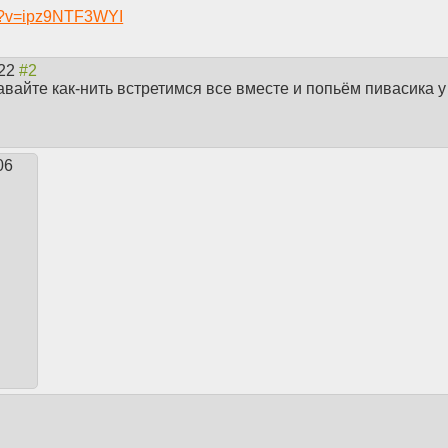
ch?v=ipz9NTF3WYI
:22
вайте как-нить встретимся все вместе и попьём пивасика у
06