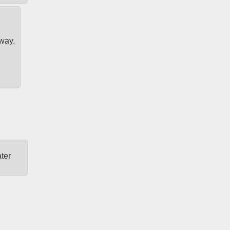
 way.
ter