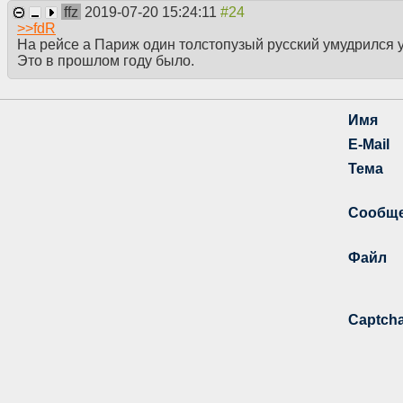
ffz
2019-07-20 15:24:11
>>
fdR
На рейсе а Париж один толстопузый русский умудрился усн
Это в прошлом году было.