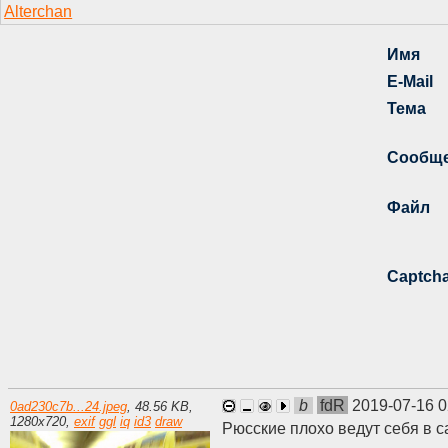
b
fdR
2019-07-16 0
0ad230c7b...24.jpeg
,
48.56 KB
,
1280
x
720
,
exif
ggl
iq
id3
draw
Рюсские плохо ведут себя в с