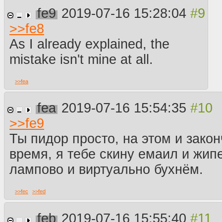
fe9
2019-07-16 15:28:04
>>
fe8
As I already explained, the
mistake isn't mine at all.
>>
fea
fea
2019-07-16 15:54:35
>>
fe9
Ты пидор просто, на этом и зако
время, я тебе скину емаил и жипе
лампово и виртуально бухнём.
>>
fec
>>
fed
feb
2019-07-16 15:55:40