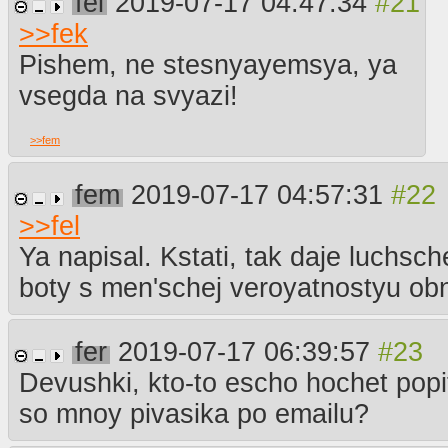
fel
2019-07-17 04:47:34
>>
fek
Pishem, ne stesnyayemsya, ya
vsegda na svyazi!
>>
fem
fem
2019-07-17 04:57:31
>>
fel
Ya napisal. Kstati, tak daje luchsch
boty s men'schej veroyatnostyu obna
fer
2019-07-17 06:39:57
Devushki, kto-to escho hochet popi
so mnoy pivasika po emailu?