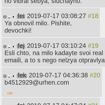
no vibral sebya, sluchayno.
fei
2019-07-17 03:08:27
Ya obnovil milo. Pishite,
devochki!
fej
2019-07-17 03:10:24
Esli chto, na milo kadayte svoi real
emaili, a to s nego nelzya otpravlya
fek
2019-07-17 04:36:38
b4512929@urhen.com
>>
fel