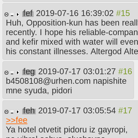
fef
2019-07-16 16:39:02
Huh, Opposition-kun has been really
recently. I hope his reliable-compa
and kefir mixed with water will even
his constant illnesses. Altergod Alt
feg
2019-07-17 03:01:27
b4508108@urhen.com napishite
mne syuda, pidori
feh
2019-07-17 03:05:54
>>
fee
Ya hotel otvetit pidoru iz gayropi,