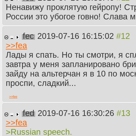
Ненавижу проклятую гейропу! Ст
России это убогое говно! Слава 
fec
2019-07-16 16:15:02
>>
fea
Лады я спать. Но ты смотри, я сп
завтра у меня запланировано брит
зайду на альтерчан я в 10 по мос
проспи, сладкий...
>>
fee
fed
2019-07-16 16:30:26
>>
fea
>Russian speech.