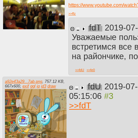
https://www.youtube.com/wat
>>
ffz
fdT
2019-07
Уважаемые польз
встретимся все 
на райончике, п
>>
fdU
>>
fe0
a92e43a29...7ab.png
,
757.12 KB
,
fdU
2019-07
667
x
600
,
exif
ggl
iq
id3
draw
05:15:06
>>
fdT