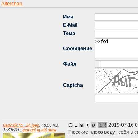
b
fdR
2019-07-16 0
0ad230c7b...24.jpeg
,
48.56 KB
,
1280
x
720
,
exif
ggl
iq
id3
draw
Рюсские плохо ведут себя в с