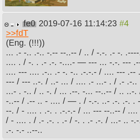
fe0
2019-07-16 11:14:23
>>
fdT
(Eng. (!!!))
... .- -.. .-.. -.-- --..-- / .. / -.-. .- -. .----
.... . / -. . .- .-. -....- — --- ... -.-. --- .--
.... --- .... .-.. .- -. -.. .-.-.- / .... --- .-- 
--- / --- ..-. / ..- ... / .... .- ...- . / .- .-.. 
...- . -.. / .. -. / ... .--. -... --..-- / .. ..-.
-..-- / .-- .. - .... / — . / -.-. ..- .-. .-. . -
--. / - .... . .-. . .-.-.- / ... --- --..-- / ....
/ - .... . / .- .-. . .- / -. . .- .-. / ...- .. -.
.-. -.- ..--..