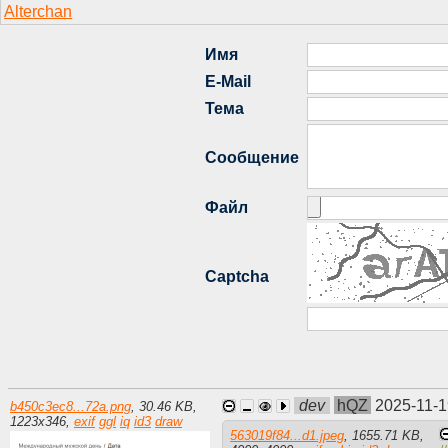
dev
hQZ
2025-11-1
b450c3ec8...72a.png
,
30.46 KB
,
1223
x
346
,
exif
ggl
iq
id3
draw
563019f84...d1.jpeg
,
1655.71 KB
,