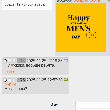
4000
x
4000
,
exif
ggl
iq
id3
draw
hR4
2025-11-25 22:18:33
Ну мужики, вообще ребята.
>>
hR5
hR5
2025-11-25 22:57:38
>>
hR4
А хули нам?