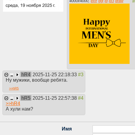
4000
x
4000
,
exif
ggl
iq
id3
draw
hR4
2025-11-25 22:18:33
Ну мужики, вообще ребята.
>>
hR5
hR5
2025-11-25 22:57:38
>>
hR4
А хули нам?