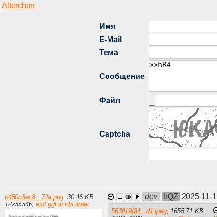
dev
hQZ
2025-11-1
b450c3ec8...72a.png
,
30.46 KB
,
1223
x
346
,
exif
ggl
iq
id3
draw
563019f84...d1.jpeg
,
1655.71 KB
,