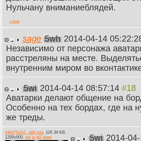
Нульчану вниманиеблядей.
>>
5wk
sage
5wh
2014-04-14 05:22:
Независимо от персонажа аватар
расстреляны на месте. Выделять
внутренним миром во вконтактике
5wi
2014-04-14 08:57:14
Аватарки делают общение на бор
Особенно на тех бордах, где на н
же треды.
64b075d14...a84.png
,
125.34 KB
,
5wj
2014-04-
1200
x
900
,
ggl
iq
id3
draw