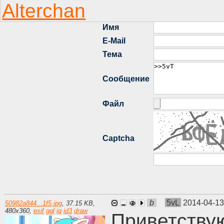
b
5vL
2014-04-13
50982a844...1f5.jpg
,
37.15 KB
,
480
x
360
,
exif
ggl
iq
id3
draw
Приветству