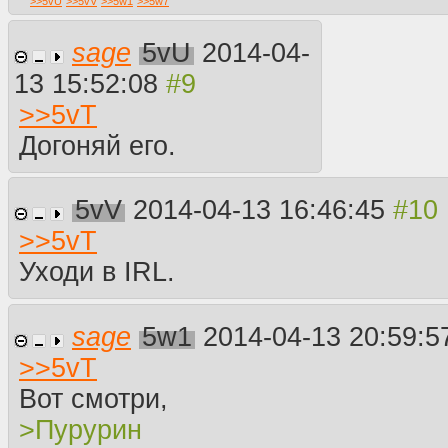
>>
5vU
>>
5vV
>>
5w1
>>
5w7
sage
5vU
2014-04-
13 15:52:08
>>
5vT
Догоняй его.
5vV
2014-04-13 16:46:45
>>
5vT
Уходи в IRL.
sage
5w1
2014-04-13 20:59:
>>
5vT
Вот смотри,
>Пурурин