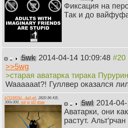
Фиксация на пер
Так и до вайфуф
5wk
2014-04-14 10:09:48
>>
5wg
>старая аватарка тирака Пурурин
Waaaaaat?! Гуллвер оказался ли
b7115f03d...4a0.gif
,
2820.86 KB
,
5wl
2014-04-
300
x
300
,
ggl
iq
id3
draw
Аватарки, они ка
растут. Альт'рча