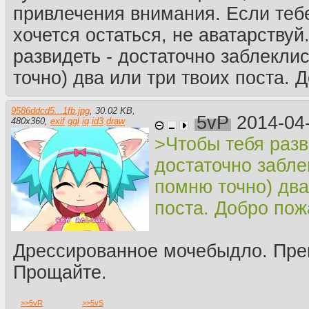
привлечения внимания. Если тебе
хочется остаться, не аватарствуй
развидеть - достаточно заблекли
точно) два или три твоих поста. 
9586ddcd5...1fb.jpg
,
30.02 KB
,
5vP
2014-04
480
x
360
,
exif
ggl
iq
id3
draw
>Чтобы тебя разв
достаточно забле
помню точно) два
поста. Добро пож
Дрессированное мочебыдло. Пре
Прощайте.
>>
5vR
>>
5vS