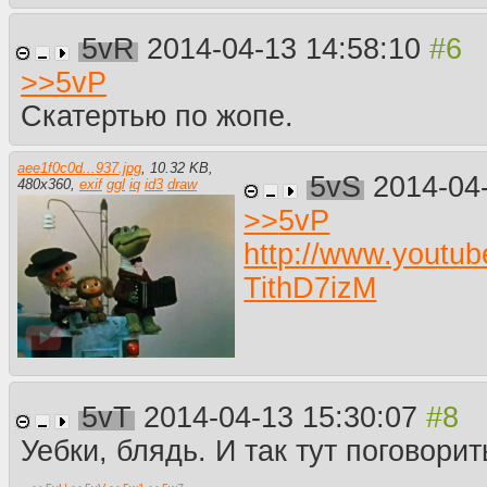
5vR
2014-04-13 14:58:10
>>
5vP
Скатертью по жопе.
aee1f0c0d...937.jpg
,
10.32 KB
,
5vS
2014-04
480
x
360
,
exif
ggl
iq
id3
draw
>>
5vP
http://www.youtu
TithD7izM
5vT
2014-04-13 15:30:07
Уебки, блядь. И так тут поговорит