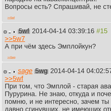
Вопросы есть? Спрашивай, не ст
>>
5wf
5wf
2014-04-14 03:39:16
>>
5w7
А при чём здесь Эмплойкун?
>>
5wg
sage
5wg
2014-04-14 04:02:
>>
5wf
При том, что Эмплой - старая ав
Пурурина. Не знаю, откуда и поч
помню, и не интересно, зачем т
давно сгинувших, не имеющих от