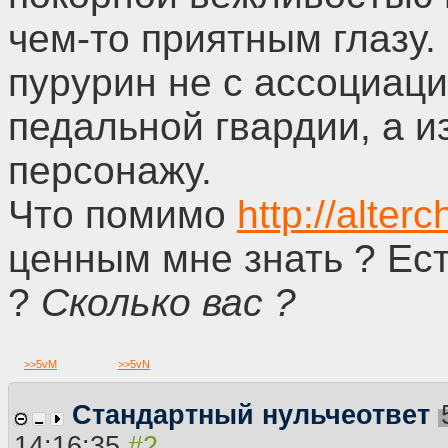
чем-то приятным глазу.
пурурин не с ассоциац
педальной гвардии, а и
персонажу.
Что помимо
http://alter
ценным мне знать ? Ес
?
Сколько вас ?
>>
5vM
>>
5vN
Стандартный нульчеответ
14:16:35