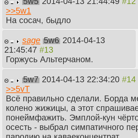
5w5
2014-04-13 21:44:49
>>
5w1
На сосач, быдло
sage
5w6
2014-04-13
21:45:47
Горжусь Альтерчаном.
5w7
2014-04-13 22:34:20
>>
5vT
Всё правильно сделали. Борда м
колено жижицы, а этот спрашива
понеймфажить. Эмплой-кун чёрто
осесть - выбрал симпатичного пе
пародию на каваеконцентрат.