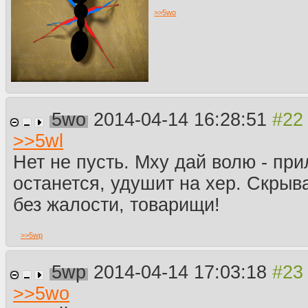
>>
5wo
5wo
2014-04-14 16:28:51
>>
5wl
Нет не пусть. Мху дай волю - пр
останется, удушит на хер. Скрыв
без жалости, товарищи!
>>
5wp
5wp
2014-04-14 17:03:18
>>
5wo