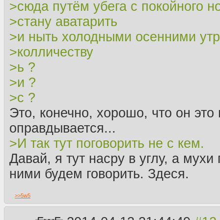
>сюда путём убега с покойного н
>стану аватарить
>и ныть холодными осенними ут
>колличеству
>ь ?
>и ?
>с ?
Это, конечно, хорошо, что он это
оправдывается...
>И так тут поговорить не с кем.
Давай, я тут насру в углу, а мухи
ними будем говорить. Здеся.
>>
5w5