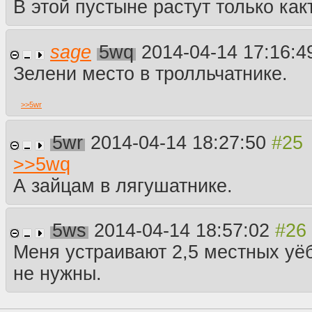
В этой пустыне растут только как
sage
5wq
2014-04-14 17:16:
Зелени место в тролльчатнике.
>>
5wr
5wr
2014-04-14 18:27:50
>>
5wq
А зайцам в лягушатнике.
5ws
2014-04-14 18:57:02
Меня устраивают 2,5 местных уёб
не нужны.