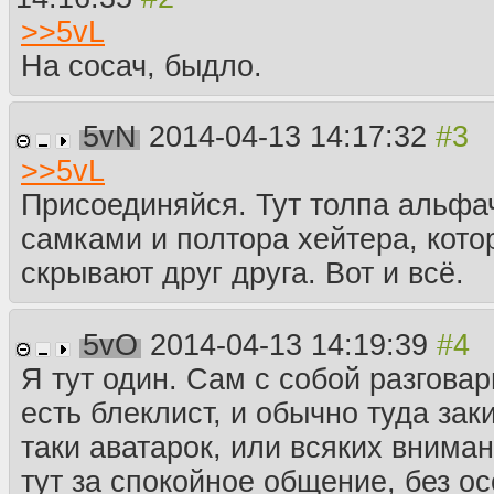
>>
5vL
На сосач, быдло.
5vN
2014-04-13 14:17:32
>>
5vL
Присоединяйся. Тут толпа альфач
самками и полтора хейтера, кото
скрывают друг друга. Вот и всё.
5vO
2014-04-13 14:19:39
Я тут один. Сам с собой разговар
есть блеклист, и обычно туда зак
таки аватарок, или всяких внима
тут за спокойное общение, без ос