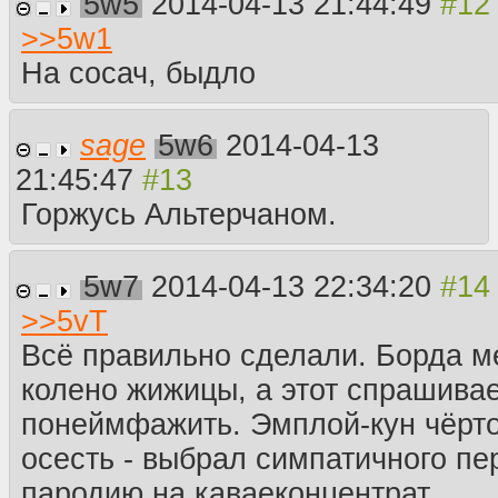
5w5
2014-04-13 21:44:49
>>
5w1
На сосач, быдло
sage
5w6
2014-04-13
21:45:47
Горжусь Альтерчаном.
5w7
2014-04-13 22:34:20
>>
5vT
Всё правильно сделали. Борда м
колено жижицы, а этот спрашива
понеймфажить. Эмплой-кун чёрто
осесть - выбрал симпатичного пе
пародию на каваеконцентрат.