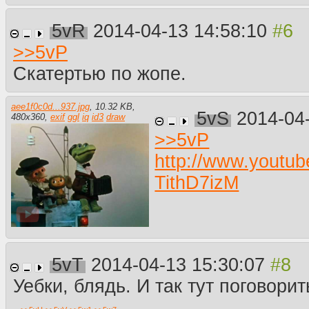
5vR
2014-04-13 14:58:10
>>
5vP
Скатертью по жопе.
aee1f0c0d...937.jpg
,
10.32 KB
,
5vS
2014-04
480
x
360
,
exif
ggl
iq
id3
draw
>>
5vP
http://www.youtu
TithD7izM
5vT
2014-04-13 15:30:07
Уебки, блядь. И так тут поговорит