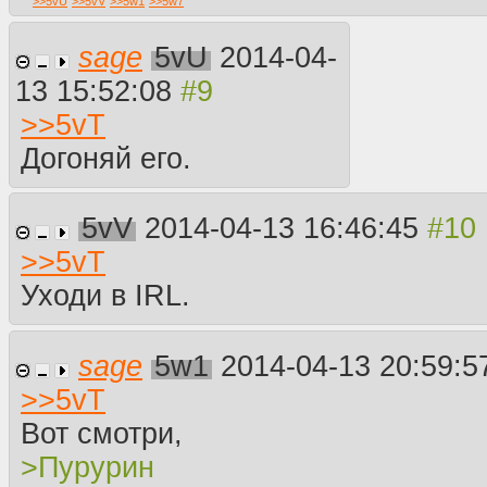
>>
5vU
>>
5vV
>>
5w1
>>
5w7
sage
5vU
2014-04-
13 15:52:08
>>
5vT
Догоняй его.
5vV
2014-04-13 16:46:45
>>
5vT
Уходи в IRL.
sage
5w1
2014-04-13 20:59:
>>
5vT
Вот смотри,
>Пурурин