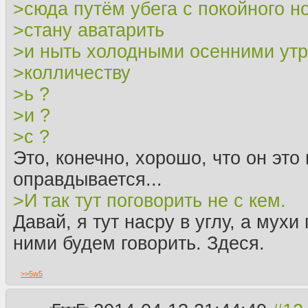
>сюда путём убега с покойного н
>стану аватарить
>и ныть холодными осенними ут
>колличеству
>ь ?
>и ?
>с ?
Это, конечно, хорошо, что он это
оправдывается...
>И так тут поговорить не с кем.
Давай, я тут насру в углу, а мухи
ними будем говорить. Здеся.
>>
5w5