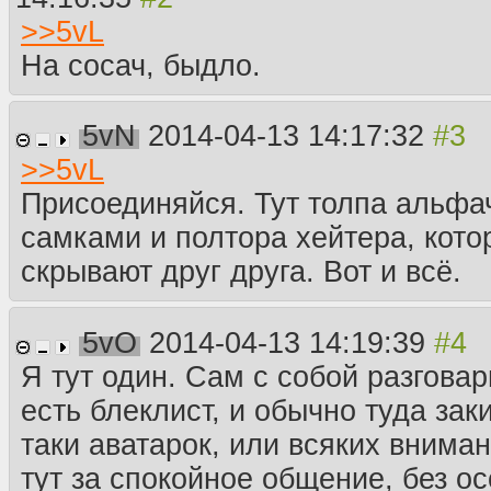
>>
5vL
На сосач, быдло.
5vN
2014-04-13 14:17:32
>>
5vL
Присоединяйся. Тут толпа альфач
самками и полтора хейтера, кото
скрывают друг друга. Вот и всё.
5vO
2014-04-13 14:19:39
Я тут один. Сам с собой разговар
есть блеклист, и обычно туда зак
таки аватарок, или всяких внима
тут за спокойное общение, без ос