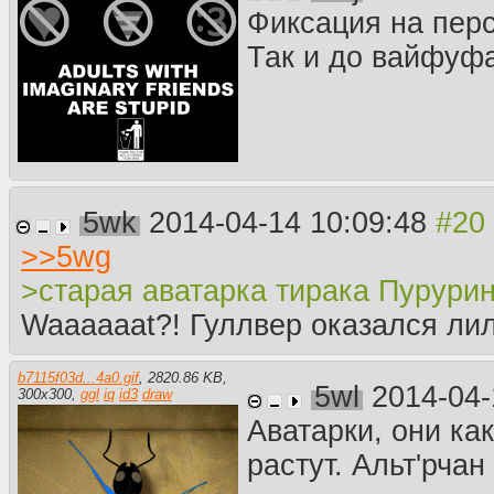
Фиксация на пер
Так и до вайфуф
5wk
2014-04-14 10:09:48
>>
5wg
>старая аватарка тирака Пурурин
Waaaaaat?! Гуллвер оказался ли
b7115f03d...4a0.gif
,
2820.86 KB
,
5wl
2014-04-
300
x
300
,
ggl
iq
id3
draw
Аватарки, они ка
растут. Альт'рча