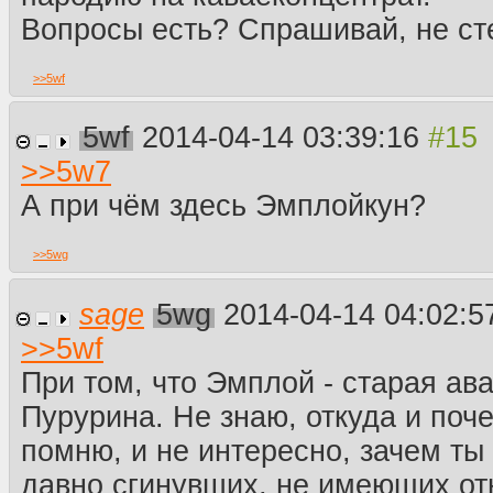
Вопросы есть? Спрашивай, не ст
>>
5wf
5wf
2014-04-14 03:39:16
>>
5w7
А при чём здесь Эмплойкун?
>>
5wg
sage
5wg
2014-04-14 04:02:
>>
5wf
При том, что Эмплой - старая ав
Пурурина. Не знаю, откуда и поч
помню, и не интересно, зачем т
давно сгинувших, не имеющих от