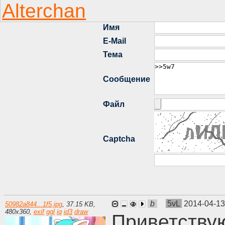
b
5vL
2014-04-13
50982a844...1f5.jpg
,
37.15 KB
,
480
x
360
,
exif
ggl
iq
id3
draw
Приветству