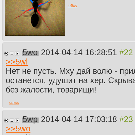
>>
5wo
5wo
2014-04-14 16:28:51
>>
5wl
Нет не пусть. Мху дай волю - пр
останется, удушит на хер. Скрыв
без жалости, товарищи!
>>
5wp
5wp
2014-04-14 17:03:18
>>
5wo