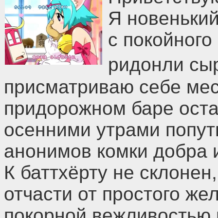
Я новенький
с покойного
ридонли сы
присматриваю себе мес
придорожном баре оста
осенними утрами попут
анонимов комки добра 
К баттхёрту не склонен
отчасти от простого же
покорной вежливостью 