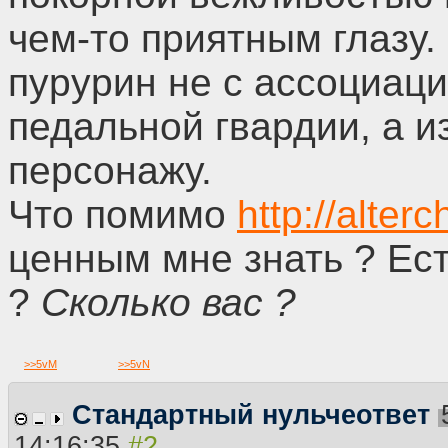
чем-то приятным глазу.
пурурин не с ассоциац
педальной гвардии, а и
персонажу.
Что помимо
http://alter
ценным мне знать ? Ес
?
Сколько вас ?
>>
5vM
>>
5vN
Стандартный нульчеответ
14:16:35