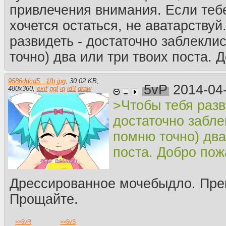
привлечения внимания. Если тебе
хочется остаться, не аватарствуй
развидеть - достаточно заблекли
точно) два или три твоих поста. 
9586ddcd5...1fb.jpg
,
30.02 KB
,
5vP
2014-04
480
x
360
,
exif
ggl
iq
id3
draw
>Чтобы тебя разв
достаточно забле
помню точно) два
поста. Добро пож
Дрессированное мочебыдло. Пре
Прощайте.
>>
5vR
>>
5vS