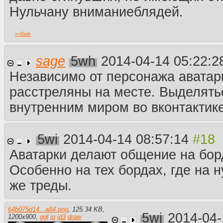
Нульчану вниманиеблядей.
>>
5wk
sage
5wh
2014-04-14 05:22:
Независимо от персонажа аватар
расстреляны на месте. Выделять
внутренним миром во вконтактике
5wi
2014-04-14 08:57:14
Аватарки делают общение на бор
Особенно на тех бордах, где на н
же треды.
64b075d14...a84.png
,
125.34 KB
,
5wj
2014-04-
1200
x
900
,
ggl
iq
id3
draw