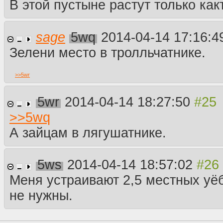
В этой пустыне растут только как
sage
5wq
2014-04-14 17:16:
Зелени место в тролльчатнике.
>>
5wr
5wr
2014-04-14 18:27:50
>>
5wq
А зайцам в лягушатнике.
5ws
2014-04-14 18:57:02
Меня устраивают 2,5 местных уёб
не нужны.