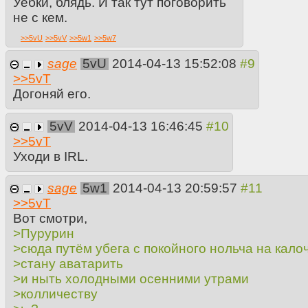
Уебки, блядь. И так тут поговорить
не с кем.
>>
5vU
>>
5vV
>>
5w1
>>
5w7
sage
5vU
2014-04-13 15:52:08
>>
5vT
Догоняй его.
5vV
2014-04-13 16:46:45
>>
5vT
Уходи в IRL.
sage
5w1
2014-04-13 20:59:57
>>
5vT
Вот смотри,
>Пурурин
>сюда путём убега с покойного нольча на кало
>стану аватарить
>и ныть холодными осенними утрами
>колличеству