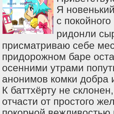
Я новенький
с покойного
ридонли сы
присматриваю себе мес
придорожном баре оста
осенними утрами попут
анонимов комки добра 
К баттхёрту не склонен
отчасти от простого же
покорной вежливостью 