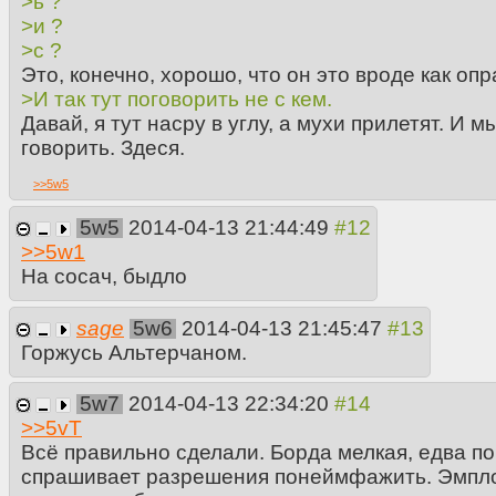
>ь ?
>и ?
>с ?
Это, конечно, хорошо, что он это вроде как опр
>И так тут поговорить не с кем.
Давай, я тут насру в углу, а мухи прилетят. И 
говорить. Здеся.
>>
5w5
5w5
2014-04-13 21:44:49
>>
5w1
На сосач, быдло
sage
5w6
2014-04-13 21:45:47
Горжусь Альтерчаном.
5w7
2014-04-13 22:34:20
>>
5vT
Всё правильно сделали. Борда мелкая, едва по
спрашивает разрешения понеймфажить. Эмплой