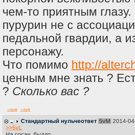
чем-то приятным глазу.
пурурин не с ассоциац
педальной гвардии, а и
персонажу.
Что помимо
http://alter
ценным мне знать ? Ес
?
Сколько вас ?
>>
5vM
>>
5vN
Стандартный нульчеответ
5vM
2014-04
>>
5vL
На сосач, быдло.