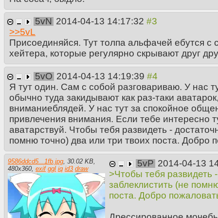
5vN
2014-04-13 14:17:32
>>
5vL
Присоединяйся. Тут толпа альфачей ебутся с 
хейтера, которые регулярно скрывают друг друг
5vO
2014-04-13 14:19:39
Я тут один. Сам с собой разговариваю. У нас ту
обычно туда закидывают как раз-таки аватарок,
вниманиеблядей. У нас тут за спокойное общен
привлечения внимания. Если тебе интересно тут
аватарствуй. Чтобы тебя развидеть - достаточ
помню точно) два или три твоих поста. Добро 
9586ddcd5...1fb.jpg
,
30.02 KB
,
5vP
2014-04-13 1
480
x
360
,
exif
ggl
iq
id3
draw
>Чтобы тебя развидеть 
заблеклистить (не помню
поста. Добро пожаловат
Дрессированное мочебы