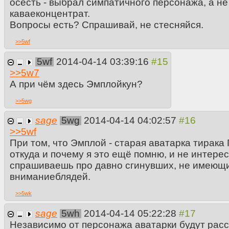
осесть - выбрал симпатичного персонажа, а не
каваеконцентрат.
Вопросы есть? Спрашивай, не стесняйся.
>>
5wf
5wf
2014-04-14 03:39:16
>>
5w7
А при чём здесь Эмплойкун?
>>
5wg
sage
5wg
2014-04-14 04:02:57
>>
5wf
При том, что Эмплой - старая аватарка тирака
откуда и почему я это ещё помню, и не интерес
спрашиваешь про давно сгинувших, не имеющи
вниманиеблядей.
>>
5wk
sage
5wh
2014-04-14 05:22:28
Независимо от персонажа аватарки будут расс