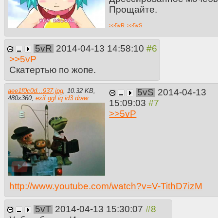
Прощайте.
>>
5vR
>>
5vS
5vR
2014-04-13 14:58:10
>>
5vP
Скатертью по жопе.
aee1f0c0d...937.jpg
,
10.32 KB
,
5vS
2014-04-13
480
x
360
,
exif
ggl
iq
id3
draw
15:09:03
>>
5vP
http://www.youtube.com/watch?v=V-TithD7izM
5vT
2014-04-13 15:30:07