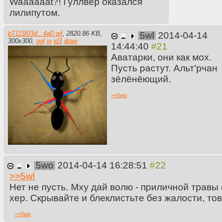
Waaaaaat?! Гуллвер оказался
лилипутом.
b7115f03d...4a0.gif
,
2820.86 KB
,
5wl
2014-04-14
300
x
300
,
ggl
iq
id3
draw
14:44:40
Аватарки, они как мох.
Пусть растут. Альт'рчан
зёлёнёющий.
>>
5wo
5wo
2014-04-14 16:28:51
>>
5wl
Нет не пусть. Мху дай волю - приличной травы 
хер. Скрывайте и блеклистьте без жалости, то
>>
5wp