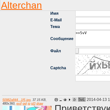
b
5vL
2014-04-13 
50982a844...1f5.jpg
,
37.15 KB
,
480
x
360
,
exif
ggl
iq
id3
draw
Приветству