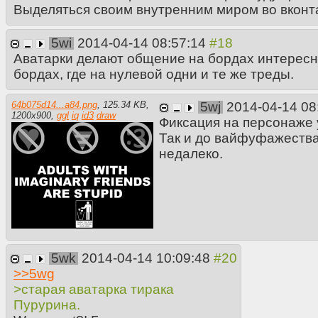
Выделяться своим внутренним миром во вконта
5wi
2014-04-14 08:57:14
Аватарки делают общение на бордах интересн
бордах, где на нулевой одни и те же треды.
64b075d14...a84.png
,
125.34 KB
,
5wj
2014-04-14 08
1200
x
900
,
ggl
iq
id3
draw
Фиксация на персонаже
Так и до вайфуфажеств
недалеко.
5wk
2014-04-14 10:09:48
>>
5wg
>старая аватарка тирака
Пурурина.