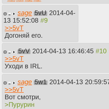
>>
5vU
>>
5vV
>>
5w1
>>
5w7
sage
5vU
2014-04-
13 15:52:08
>>
5vT
Догоняй его.
5vV
2014-04-13 16:46:45
>>
5vT
Уходи в IRL.
sage
5w1
2014-04-13 20:59:
>>
5vT
Вот смотри,
>Пурурин