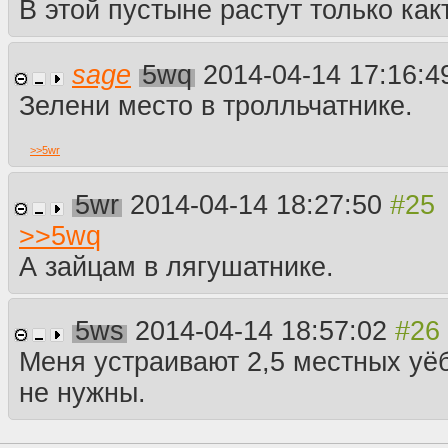
В этой пустыне растут только как
sage
5wq
2014-04-14 17:16:
Зелени место в тролльчатнике.
>>
5wr
5wr
2014-04-14 18:27:50
>>
5wq
А зайцам в лягушатнике.
5ws
2014-04-14 18:57:02
Меня устраивают 2,5 местных уёб
не нужны.