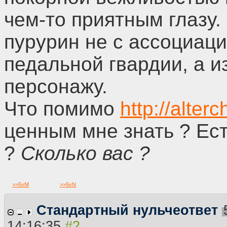
чем-то приятным глазу.
пурурин не с ассоциац
педальной гвардии, а и
персонажу.
Что помимо
http://alter
ценным мне знать ? Ес
?
Сколько вас ?
>>
5vM
>>
5vN
Стандартный нульчеответ
14:16:35