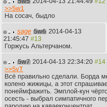
5w5
2014-04-13 21:44:49
>>
5w1
На сосач, быдло
sage
5w6
2014-04-13
21:45:47
Горжусь Альтерчаном.
5w7
2014-04-13 22:34:20
>>
5vT
Всё правильно сделали. Борда м
колено жижицы, а этот спрашива
понеймфажить. Эмплой-кун чёрто
осесть - выбрал симпатичного пе
пародию на каваеконцентрат.