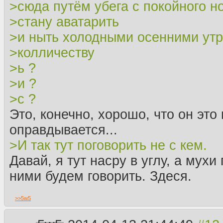
>сюда путём убега с покойного н
>стану аватарить
>и ныть холодными осенними ут
>колличеству
>ь ?
>и ?
>с ?
Это, конечно, хорошо, что он это
оправдывается...
>И так тут поговорить не с кем.
Давай, я тут насру в углу, а мухи
ними будем говорить. Здеся.
>>
5w5