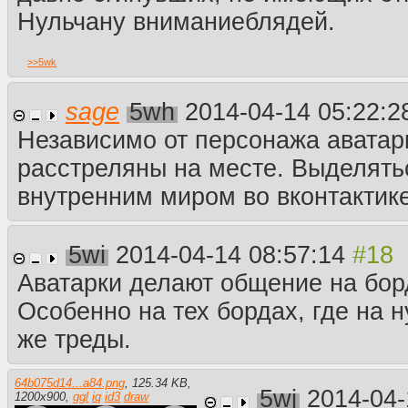
Нульчану вниманиеблядей.
>>
5wk
sage
5wh
2014-04-14 05:22:
Независимо от персонажа аватар
расстреляны на месте. Выделять
внутренним миром во вконтактике
5wi
2014-04-14 08:57:14
Аватарки делают общение на бор
Особенно на тех бордах, где на н
же треды.
64b075d14...a84.png
,
125.34 KB
,
5wj
2014-04-
1200
x
900
,
ggl
iq
id3
draw