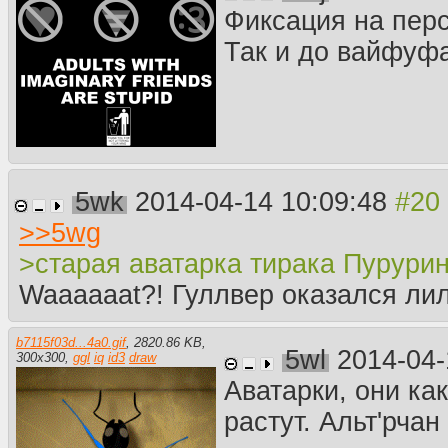
Фиксация на пер
Так и до вайфуф
5wk
2014-04-14 10:09:48
>>
5wg
>старая аватарка тирака Пурурин
Waaaaaat?! Гуллвер оказался ли
b7115f03d...4a0.gif
,
2820.86 KB
,
5wl
2014-04-
300
x
300
,
ggl
iq
id3
draw
Аватарки, они ка
растут. Альт'рча