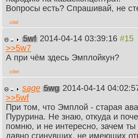
Вопросы есть? Спрашивай, не ст
>>
5wf
5wf
2014-04-14 03:39:16
>>
5w7
А при чём здесь Эмплойкун?
>>
5wg
sage
5wg
2014-04-14 04:02:
>>
5wf
При том, что Эмплой - старая ав
Пурурина. Не знаю, откуда и поч
помню, и не интересно, зачем т
давно сгинувших, не имеющих от