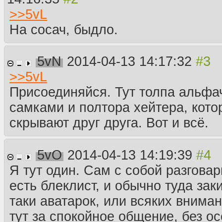
>>
5vL
На сосач, быдло.
5vN
2014-04-13 14:17:32
>>
5vL
Присоединяйся. Тут толпа альфач
самками и полтора хейтера, кото
скрывают друг друга. Вот и всё.
5vO
2014-04-13 14:19:39
Я тут один. Сам с собой разговар
есть блеклист, и обычно туда зак
таки аватарок, или всяких внима
тут за спокойное общение, без ос