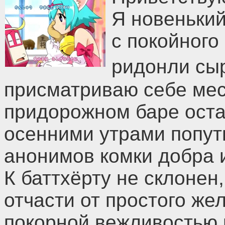
Я новенький
с покойного
ридонли сы
присматриваю себе мес
придорожном баре оста
осенними утрами попут
анонимов комки добра 
К баттхёрту не склонен
отчасти от простого же
покорной вежливостью 