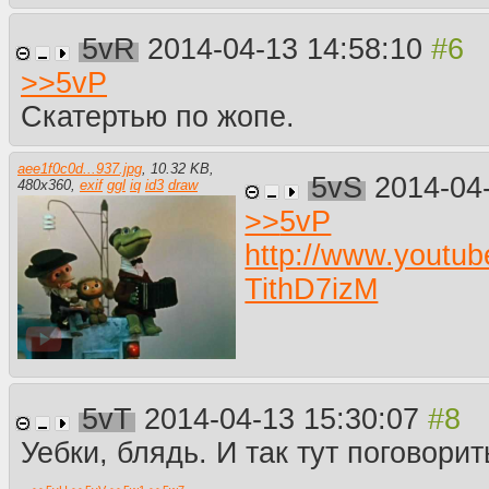
5vR
2014-04-13 14:58:10
>>
5vP
Скатертью по жопе.
aee1f0c0d...937.jpg
,
10.32 KB
,
5vS
2014-04
480
x
360
,
exif
ggl
iq
id3
draw
>>
5vP
http://www.youtu
TithD7izM
5vT
2014-04-13 15:30:07
Уебки, блядь. И так тут поговорит