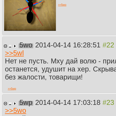
>>
5wo
5wo
2014-04-14 16:28:51
>>
5wl
Нет не пусть. Мху дай волю - пр
останется, удушит на хер. Скрыв
без жалости, товарищи!
>>
5wp
5wp
2014-04-14 17:03:18
>>
5wo