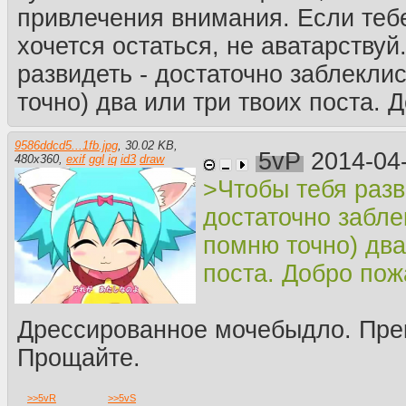
привлечения внимания. Если тебе
хочется остаться, не аватарствуй
развидеть - достаточно заблекли
точно) два или три твоих поста. 
9586ddcd5...1fb.jpg
,
30.02 KB
,
5vP
2014-04
480
x
360
,
exif
ggl
iq
id3
draw
>Чтобы тебя разв
достаточно забле
помню точно) два
поста. Добро пож
Дрессированное мочебыдло. Пре
Прощайте.
>>
5vR
>>
5vS