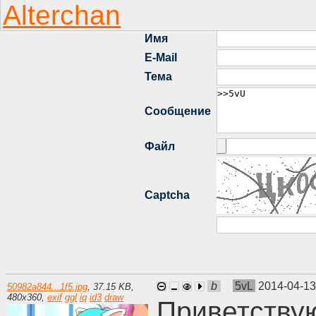
b
5vL
2014-04-13
50982a844...1f5.jpg
,
37.15 KB
,
480
x
360
,
exif
ggl
iq
id3
draw
Приветству