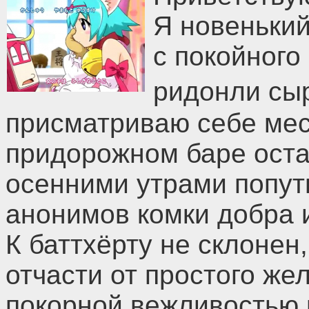
Я новенький
с покойного
ридонли сы
присматриваю себе мес
придорожном баре оста
осенними утрами попут
анонимов комки добра 
К баттхёрту не склонен
отчасти от простого же
покорной вежливостью 