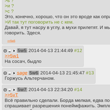
>ь ?
>и ?
>с ?
Это, конечно, хорошо, что он это вроде как опр
>И так тут поговорить не с кем.
Давай, я тут насру в углу, а мухи прилетят. И 
говорить. Здеся.
>>
5w5
5w5
2014-04-13 21:44:49
>>
5w1
На сосач, быдло
sage
5w6
2014-04-13 21:45:47
Горжусь Альтерчаном.
5w7
2014-04-13 22:34:20
>>
5vT
Всё правильно сделали. Борда мелкая, едва по
спрашивает разрешения понеймфажить. Эмплой