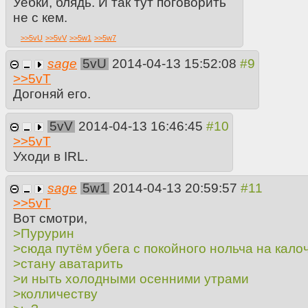
Уебки, блядь. И так тут поговорить
не с кем.
>>
5vU
>>
5vV
>>
5w1
>>
5w7
sage
5vU
2014-04-13 15:52:08
>>
5vT
Догоняй его.
5vV
2014-04-13 16:46:45
>>
5vT
Уходи в IRL.
sage
5w1
2014-04-13 20:59:57
>>
5vT
Вот смотри,
>Пурурин
>сюда путём убега с покойного нольча на кало
>стану аватарить
>и ныть холодными осенними утрами
>колличеству