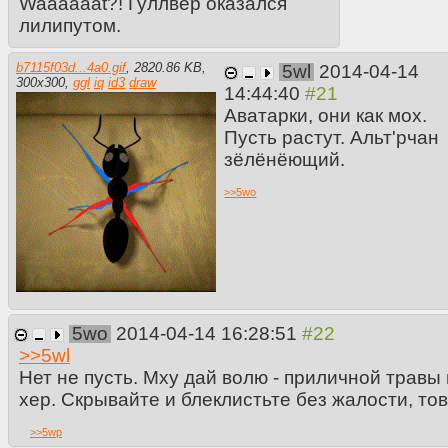
Waaaaaat?! Гуллвер оказался
лилипутом.
b7115f03d...4a0.gif
,
2820.86 KB
,
5wl
2014-04-14
300
x
300
,
ggl
iq
id3
draw
14:44:40
Аватарки, они как мох.
Пусть растут. Альт'рчан
зёлёнёющий.
>>
5wo
5wo
2014-04-14 16:28:51
>>
5wl
Нет не пусть. Мху дай волю - приличной травы 
хер. Скрывайте и блеклистьте без жалости, то
>>
5wp