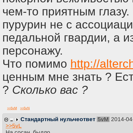
чем-то приятным глазу.
пурурин не с ассоциац
педальной гвардии, а и
персонажу.
Что помимо
http://alter
ценным мне знать ? Ес
?
Сколько вас ?
>>
5vM
>>
5vN
Стандартный нульчеответ
5vM
2014-04
>>
5vL
На сосач, быдло.