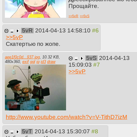
Прощайте.
>>
5vR
>>
5vS
5vR
2014-04-13 14:58:10
>>
5vP
Скатертью по жопе.
aee1f0c0d...937.jpg
,
10.32 KB
,
5vS
2014-04-13
480
x
360
,
exif
ggl
iq
id3
draw
15:09:03
>>
5vP
http://www.youtube.com/watch?v=V-TithD7izM
5vT
2014-04-13 15:30:07