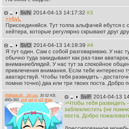
5vN
2014-04-13 14:17:32
>>
5vL
Присоединяйся. Тут толпа альфачей ебутся с 
хейтера, которые регулярно скрывают друг друг
5vO
2014-04-13 14:19:39
Я тут один. Сам с собой разговариваю. У нас ту
обычно туда закидывают как раз-таки аватарок,
вниманиеблядей. У нас тут за спокойное общен
привлечения внимания. Если тебе интересно тут
аватарствуй. Чтобы тебя развидеть - достаточ
помню точно) два или три твоих поста. Добро 
9586ddcd5...1fb.jpg
,
30.02 KB
,
5vP
2014-04-13 1
480
x
360
,
exif
ggl
iq
id3
draw
>Чтобы тебя развидеть 
заблеклистить (не помню
поста. Добро пожаловат
Дрессированное мочебы