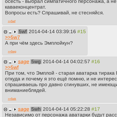
осесть - выбрал симпатичного персонажа, а не
каваеконцентрат.
Вопросы есть? Спрашивай, не стесняйся.
>>
5wf
5wf
2014-04-14 03:39:16
>>
5w7
А при чём здесь Эмплойкун?
>>
5wg
sage
5wg
2014-04-14 04:02:57
>>
5wf
При том, что Эмплой - старая аватарка тирака
откуда и почему я это ещё помню, и не интерес
спрашиваешь про давно сгинувших, не имеющи
вниманиеблядей.
>>
5wk
sage
5wh
2014-04-14 05:22:28
Независимо от персонажа аватарки будут расс