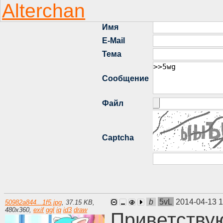
b
5vL
2014-04-13 
50982a844...1f5.jpg
,
37.15 KB
,
480
x
360
,
exif
ggl
iq
id3
draw
Приветству