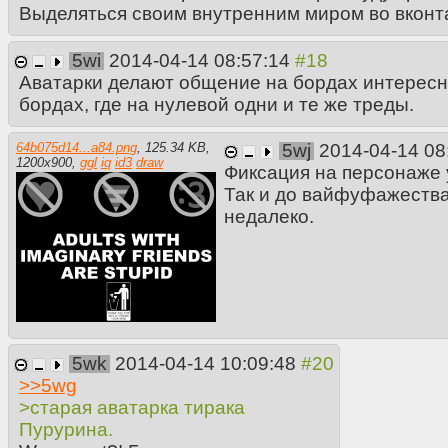
Выделяться своим внутренним миром во вконта
5wi
2014-04-14 08:57:14
Аватарки делают общение на бордах интересн
бордах, где на нулевой одни и те же треды.
64b075d14...a84.png
,
125.34 KB
,
5wj
2014-04-14 08
1200
x
900
,
ggl
iq
id3
draw
Фиксация на персонаже
Так и до вайфуфажеств
недалеко.
5wk
2014-04-14 10:09:48
>>
5wg
>старая аватарка тирака
Пурурина.