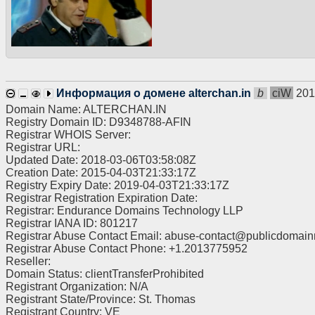
Чем-то, что откроет все доро
Тем, что даст всё.
Проект КСР берётся именно за
Информация о домене alterchan.in
b
ciW
201
Что из себя он конкретно пре
Domain Name: ALTERCHAN.IN
Registry Domain ID: D9348788-AFIN
КСР - это попытка дать всем 
Registrar WHOIS Server:
Registrar URL:
Создать разрыв между мирами.
Updated Date: 2018-03-06T03:58:08Z
желаниями, фантазиями, хоте
Creation Date: 2015-04-03T21:33:17Z
полностью насытит всю природ
Registry Expiry Date: 2019-04-03T21:33:17Z
но что было, есть, и будет, 
Registrar Registration Expiration Date:
Registrar: Endurance Domains Technology LLP
А ведь миры есть любые, так 
Registrar IANA ID: 801217
теории вероятности, где-то ст
Registrar Abuse Contact Email: abuse-contact@publicdomainr
Любой мир.
Registrar Abuse Contact Phone: +1.2013775952
Reseller:
На данный момент, идёт сбор
Domain Status: clientTransferProhibited
называл "искажением простра
Registrant Organization: N/A
которой позволяет управлять
Registrant State/Province: St. Thomas
Registrant Country: VE
Установка собирается по граф