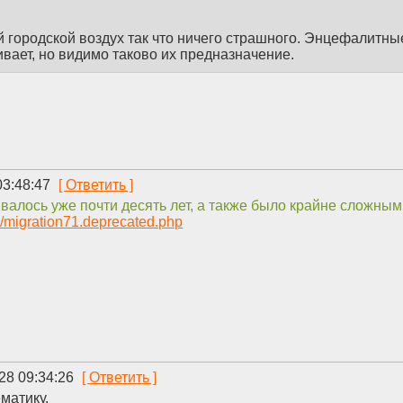
й городской воздух так что ничего страшного. Энцефалитны
ивает, но видимо таково их предназначение.
03:48:47
валось уже почти десять лет, а также было крайне сложным
u/migration71.deprecated.php
28 09:34:26
матику.