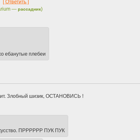
9
narium —
)
рассадник
хо ебанутые плебеи
одит. Злобный шизик, ОСТАНОВИСЬ !
искусство. ПРРРРРР ПУК ПУК