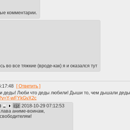
ные комментарии.
ь во все тяжкие (вроде-как) я и оказался тут
6:17:48
ели деды! Люби что деды любили! Дыши то, чем дышали дед
ch?v=Y-wFYkGvX2c
cjz
2018-10-29 07:12:53
лава аниме-воинам,
свободителям!