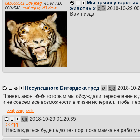
Мы армия упоротых
8eb5555d1...de.jpeg
,
43.97 KB
,
животных
cjB
2018-10-29 08
600
x
542
,
exif
ggl
iq
id3
draw
Вам пизда!
Несупешного Битардска тред
b
cjq
2018-10-2
Привет, анон, �� которым мы обсуждали переселение в дик
и не совсем все возможности в жизни исчерпал, чтобы пер
>>
cjr
>>
cjs
>>
cjx
cjr
2018-10-29 01:20:35
>>
cjq
Наслаждаться будешь до тех пор, пока мамка на работу н