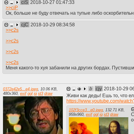
ciS
2018-10-27 01:47:33
>>
ciP
Ок, больше не буду отвечать на тупые либо оскорбитель
cjC
2018-10-29 08:34:58
>>
c2s
>>
c2s
>>
c2s
>>
c2s
Меня какого-то хуя забанили на других бордах. Пустившис
b
cjy
2018-10-29 0
0372e42e5...e4.jpeg
,
10.06 KB
,
480
x
360
,
exif
ggl
iq
id3
draw
Живи как деды! Ешь то, что 
https://www.youtube.com/wat
102f3cce3...e0.jpeg
,
132.71 KB
,
С
959
x
960
,
exif
ggl
iq
id3
draw
о