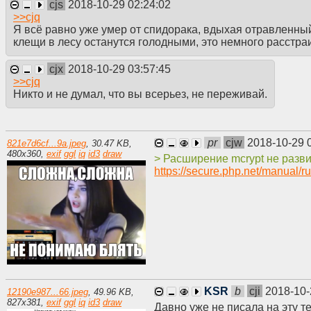
cjs
2018-10-29 02:24:02
>>
cjq
Я всё равно уже умер от спидорака, вдыхая отравленны
клещи в лесу останутся голодными, это немного расстра
cjx
2018-10-29 03:57:45
>>
cjq
Никто и не думал, что вы всерьез, не переживай.
pr
cjw
2018-10-29 
821e7d6cf...9a.jpeg
,
30.47 KB
,
480
x
360
,
exif
ggl
iq
id3
draw
> Расширение mcrypt не разви
https://secure.php.net/manual/r
KSR
b
cji
2018-10-
12190e987...66.jpeg
,
49.96 KB
,
827
x
381
,
exif
ggl
iq
id3
draw
Давно уже не писала на эту те