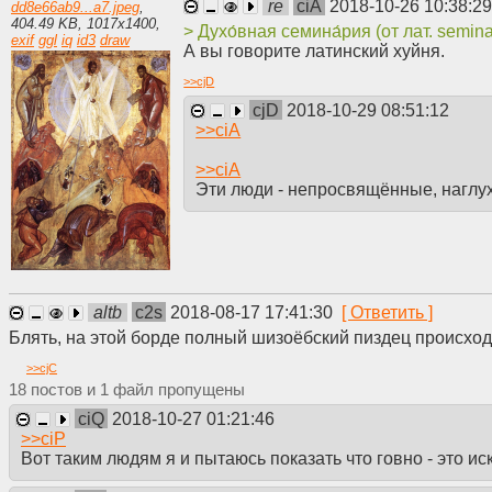
re
ciA
2018-10-26 10:38:2
dd8e66ab9...a7.jpeg
,
404.49 KB
,
1017
x
1400
,
> Духо́вная семина́рия (от лат. semi
exif
ggl
iq
id3
draw
А вы говорите латинский хуйня.
>>
cjD
cjD
2018-10-29 08:51:12
>>
ciA
>>
ciA
Эти люди - непросвящённые, наглу
altb
c2s
2018-08-17 17:41:30
Блять, на этой борде полный шизоёбский пиздец происх
>>
cjC
18
1
ciQ
2018-10-27 01:21:46
>>
ciP
Вот таким людям я и пытаюсь показать что говно - это 