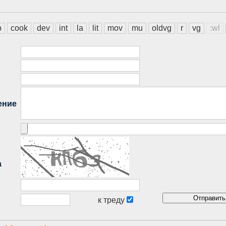
b
cook
dev
int
la
lit
mov
mu
oldvg
r
vg
:wl