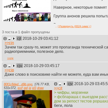
Наверное, некоторые помнят 
Группа анонов решила попыта
Задача пусть и утопическая, н
...
[ Развернуть (6524 симв.) ]
3
1
А цель её оправдывает любые
cjt
2018-10-29 03:41:12
Вот что есть у посетителей дв
>>
cjn
Зачем так сразу-то, может это пропаганда технической 
Одна короткая жизнь. Всё.
радиоприемники, полезное дело.
>>
cjv
Эту жизнь можно отдать друг
добровольно, завлекаясь соц
cju
2018-10-29 03:45:17
Желанием набить сотый уровен
>>
cjp
работой. Добиваться учёбой. 
Даже слово в поисковике найти не можете, куда вам ины
принесена последняя жертва, 
потом все забудут. Очередная
cjv
2018-10-29 03:45:
80f1c8ded...d9b.png
,
176.77 KB
,
>>
cjt
531
x
372
,
exif
ggl
iq
id3
draw
А можно свою жизнь потратить
> чифры, морзенки
самопожертвованию. Пусть и ч
> фсбпараша с выездом расс
Попытаться изменить свою жиз
дом за репост тестов роршах
то, что сделает жизнь чем-то 
беги, лола
которую можно потратить ради