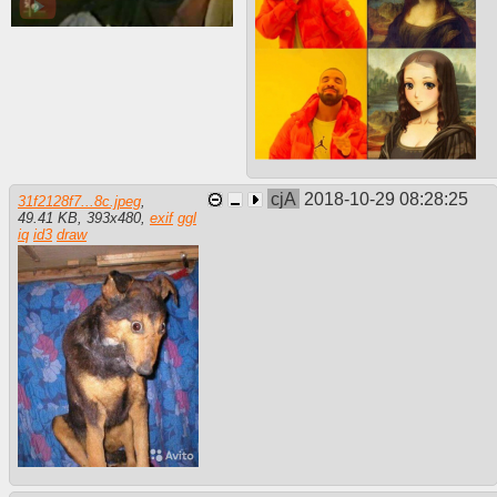
cjA
2018-10-29 08:28:25
31f2128f7...8c.jpeg
,
49.41 KB
,
393
x
480
,
exif
ggl
iq
id3
draw