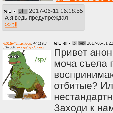
bfT
2017-06-11 16:18:55
А я ведь предупреждал
>>
bfl
b
bex
2017-05-31 2
7b31154f5...2c.jpeg
,
44.61 KB
,
576
x
600
,
exif
ggl
iq
id3
draw
Привет анон
моча съела 
воспринимаю
отбитые? Ил
нестандартн
Заходи к нам