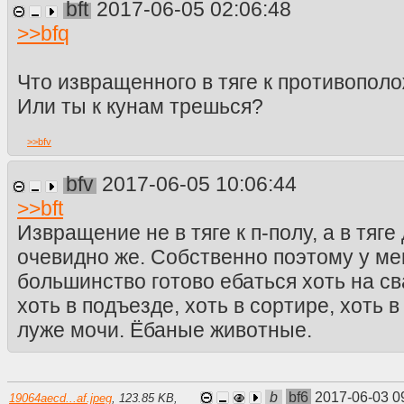
bft
2017-06-05 02:06:48
>>
bfq
Что извращенного в тяге к противопол
Или ты к кунам трешься?
>>
bfv
bfv
2017-06-05 10:06:44
>>
bft
Извращение не в тяге к п-полу, а в тяг
очевидно же. Собственно поэтому у мен
большинство готово ебаться хоть на сва
хоть в подъезде, хоть в сортире, хоть в
луже мочи. Ёбаные животные.
b
bf6
2017-06-03 0
19064aecd...af.jpeg
,
123.85 KB
,