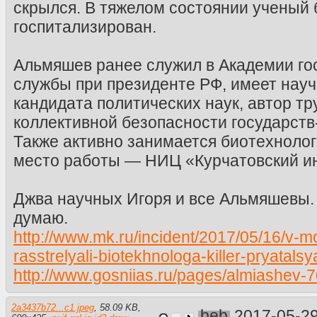
скрылся. В тяжелом состоянии ученый
госпитализирован.
Альмяшев ранее служил в Академии го
службы при президенте РФ, имеет нау
кандидата политических наук, автор т
коллективной безопасности государств
Также активно занимается биотехноло
место работы — НИЦ «Курчатовский и
Джва научных Игоря и все Альмяшевы.
думаю.
http://www.mk.ru/incident/2017/05/16/v-
rasstrelyali-biotekhnologa-killer-pryatalsy
http://www.gosniias.ru/pages/almiashev-7
2a3437b72...c1.jpeg
,
58.09 KB
,
beb
2017-05-2