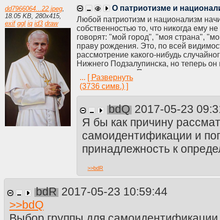
О патриотизме и национал
dd7966064...22.jpeg
,
18.05 KB
,
280
x
415
,
Любой патриотизм и национализм начин
exif
ggl
iq
id3
draw
собственностью то, что никогда ему н
говорят: "мой город", "моя страна", "м
праву рождения. Это, по всей видимос
рассмотрение какого-нибудь случайно
Нижнего Подзалупинска, но теперь он 
страна теперь у Пети находится в лич
...
[ Развернуть
глупости, выдумывать разнообразные пр
(3736 симв.) ]
какой стороной поставить у себя в ко
"его" граждане, с кем и в какой позе р
bdQ
2017-05-23 09:3
Пети) вещей.
Однако, большая собственность требуе
Я бы как причину рассмат
посягается. И вот уже, если конечно о
самоидентификации и поп
участвовать во всеразличных конфликт
поскольку затрагивают "его" собствен
принадлежность к опреде
тело как инструмент для войны и либо
подобной деятельности, возвращается
>>
bdR
осознаёт, что всё то время пока он сра
продавал нефть из "его" скважин и не
имуществом как не собирался, так и не
bdR
2017-05-23 10:59:44
и, наконец, смерть в забвении и забыть
>>
bdQ
Вот так вот самая обыкновенная жаднос
вовремя её обуздать.
Выбор группы для самоидентификации 