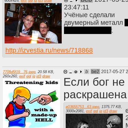
600
x
425
,
exif
ggl
iq
id3
draw
23:47:11
Учёные сделали
двумерный металл
самом деле нет
.
http://izvestia.ru/news/718868
b
be2
2017-05-27 
7708d5f19...76.jpeg
,
20.58 KB
,
260
x
260
,
exif
ggl
iq
id3
draw
Если бог не
раскрашена
e03655753...63.jpeg
,
1375.77 KB
,
3000
x
2081
,
exif
ggl
iq
id3
draw