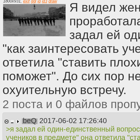
1800
x
931
,
exif
ggl
iq
id3
draw
Я видел жен
проработала
задал ей од
"как заинтересовать уч
ответила "ставить плох
поможет". До сих пор не
охуительную встречу.
2
0
beQ
2017-06-02 17:26:40
>я задал ей один-единственный вопрос
учеников в предмете" она ответила "ст