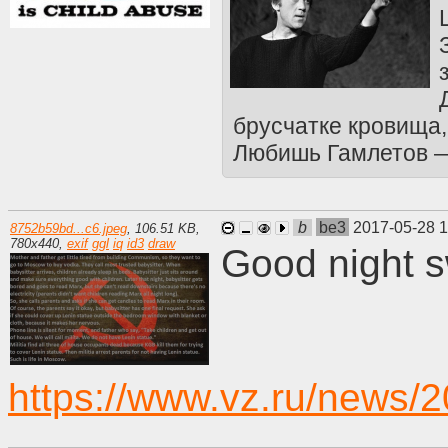
брусчатке кровища,
Любишь Гамлетов —
b
be3
2017-05-28 
8752b59bd...c6.jpeg
,
106.51 KB
,
780
x
440
,
exif
ggl
iq
id3
draw
Good night s
https://www.vz.ru/news/