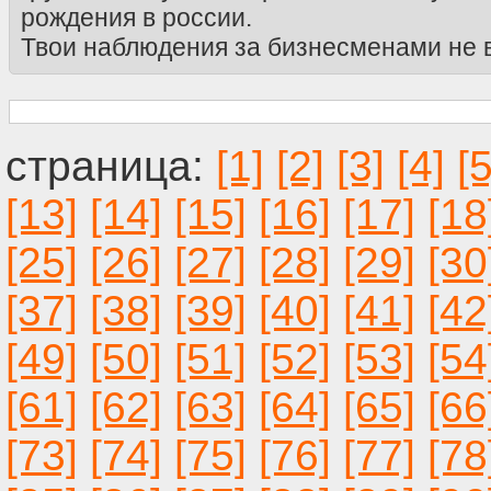
рождения в россии.
Твои наблюдения за бизнесменами не в
[1]
[2]
[3]
[4]
[5
[13]
[14]
[15]
[16]
[17]
[18
[25]
[26]
[27]
[28]
[29]
[30
[37]
[38]
[39]
[40]
[41]
[42
[49]
[50]
[51]
[52]
[53]
[54
[61]
[62]
[63]
[64]
[65]
[66
[73]
[74]
[75]
[76]
[77]
[78