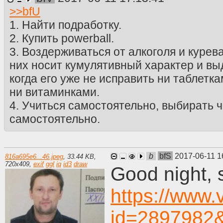
>>
bfU
1. Найти подработку.
2. Купить powerball.
3. Воздерживаться от алкоголя и курев
них носит кумулятивный характер и вы
когда его уже не исправить ни таблетк
ни витаминками.
4. Учиться самостоятельно, выбирать 
самостоятельно.
b
bfS
2017-06-11 1
816a695e6...46.jpeg
,
33.44 KB
,
720
x
409
,
exif
ggl
iq
id3
draw
Good night, 
https://www.
id=2897982