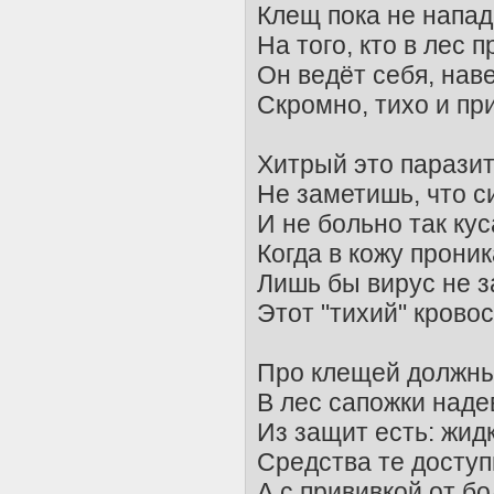
Клещ пока не напад
На того, кто в лес п
Он ведёт себя, нав
Скромно, тихо и п
Хитрый это паразит
Не заметишь, что с
И не больно так кус
Когда в кожу проник
Лишь бы вирус не з
Этот "тихий" кровос
Про клещей должны
В лес сапожки наде
Из защит есть: жидк
Средства те доступ
А с прививкой от б