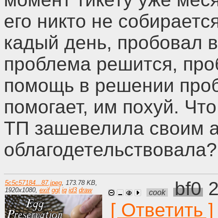
его никто не собираетс
кадый день, пробовал в
проблема решится, про
помощь в решении проб
помогает, им похуй. Чт
ТП зашевелила своим а
облагодетельствовала?
bf0
2
5c5c57184...87.jpeg
,
173.78 KB
,
1920
x
1080
,
exif
ggl
iq
id3
draw
cook