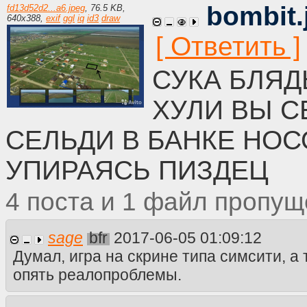
bombit.
fd13d52d2...a6.jpeg
,
76.5 KB
,
640
x
388
,
exif
ggl
iq
id3
draw
СУКА БЛЯД
ХУЛИ ВЫ С
СЕЛЬДИ В БАНКЕ НОС
УПИРАЯСЬ ПИЗДЕЦ
4
1
sage
bfr
2017-06-05 01:09:12
Думал, игра на скрине типа симсити, а 
опять реалопроблемы.