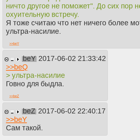
ничто другое не поможет". До сих пор н
охуительную встречу.
Я тоже считаю что нет ничего более м
ультра-насилие.
>>
beY
beY
2017-06-02 21:33:42
>>
beQ
> ультра-насилие
Говно для быдла.
>>
beZ
beZ
2017-06-02 22:40:17
>>
beY
Сам такой.