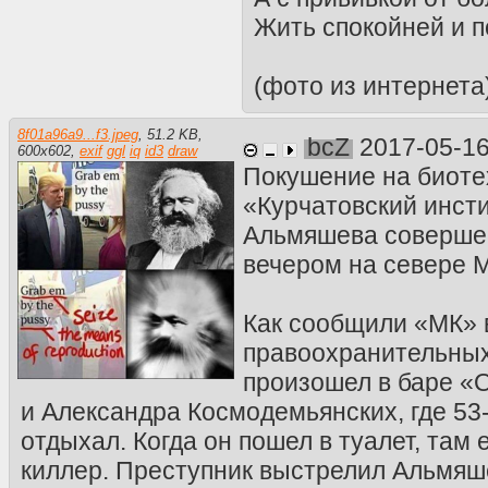
Жить спокойней и п
(фото из интернета
8f01a96a9...f3.jpeg
,
51.2 KB
,
bcZ
2017-05-16
600
x
602
,
exif
ggl
iq
id3
draw
Покушение на биот
«Курчатовский инст
Альмяшева совершен
вечером на севере 
Как сообщили «МК» 
правоохранительных
произошел в баре «
и Александра Космодемьянских, где 53
отдыхал. Когда он пошел в туалет, там 
киллер. Преступник выстрелил Альмяше