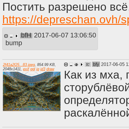
Постить разрешено всё,
https://depreschan.ovh/s
bfH
2017-06-07 13:06:50
bump
tc
bfy
2017-06-05 1
2f41a2f25...83.jpeg
,
854.99 KB
,
2048
x
1411
,
exif
ggl
iq
id3
draw
Как из мха,
сторублёво
определято
раскалённо