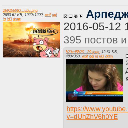
Арпедж
2692b5883...5b5.png
,
2693.67 KB
,
1920
x
1200
,
exif
ggl
iq
id3
draw
2016-05-12 
395
b20cd5b26...29.jpeg
,
12.61 KB
,
480
x
360
,
exif
ggl
iq
id3
draw
https://www.youtube
v=dUhZhV6h0YE