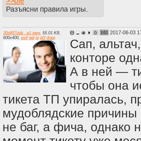
>>
bfe
Разъясни правила игры.
b
bfd
2017-06-03 1
30d457dab...e1.jpeg
,
55.01 KB
,
600
x
400
,
exif
ggl
iq
id3
draw
Сап, альтач
конторе одн
А в ней — т
чтобы она и
тикета ТП упиралась, 
мудоблядские причины 
не баг, а фича, однако
момент тикету уже меся