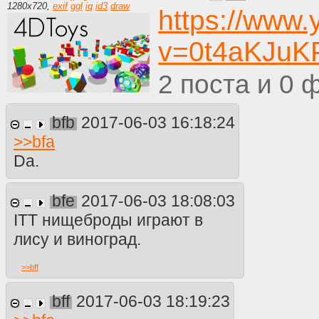
1280
x
720
,
exif
ggl
iq
id3
draw
https://www
v=0t4aKJuK
2
0
bfb
2017-06-03 16:18:24
>>
bfa
Da.
bfe
2017-06-03 18:08:03
ITT нищеброды играют в
лису и виноград.
>>
bff
bff
2017-06-03 18:19:23