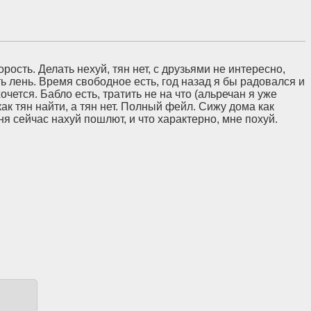
рость. Делать нехуй, тян нет, с друзьями не интересно,
ть лень. Время свободное есть, год назад я бы радовался и
чется. Бабло есть, тратить не на что (альречан я уже
ак тян найти, а тян нет. Полный фейл. Сижу дома как
ня сейчас нахуй пошлют, и что характерно, мне похуй.