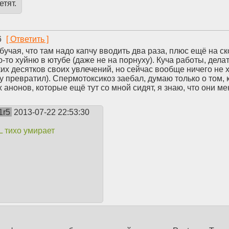
етят.
6
учая, что там надо капчу вводить два раза, плюс ещё на ско
-то хуйню в ютубе (даже не на порнуху). Куча работы, дела
их десятков своих увлечений, но сейчас вообще ничего не хо
у превратил). Спермотоксикоз заебал, думаю только о том, к
х анонов, которые ещё тут со мной сидят, я знаю, что они ме
1r5
2013-07-22 22:53:30
 тихо умирает