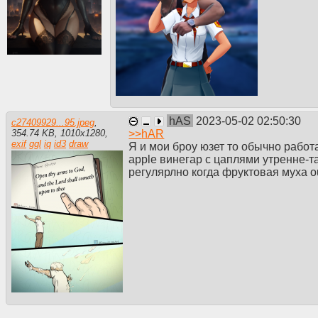
hAS
2023-05-02 02:50:30
c27409929...95.jpeg
,
>>
hAR
354.74 KB
,
1010
x
1280
,
exif
ggl
iq
id3
draw
Я и мои броу юзет то обычно рабо
apple винегар с цаплями утренне
регулярлно когда фруктовая муха o