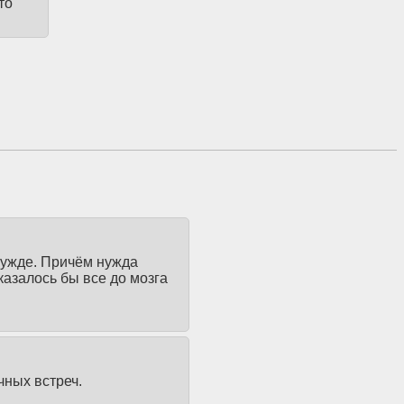
то
нужде. Причём нужда
 казалось бы все до мозга
ичных встреч.