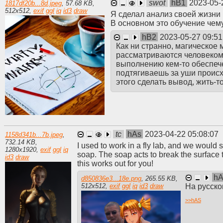
swot
hB1
2023-05-
1817df20b...8d.jpeg
,
57.68 KB
,
512
x
512
,
exif
ggl
iq
id3
draw
Я сделал анализ своей жизни 
В основном это обучение чем
hB2
2023-05-27 09:51
Как ни странно, магическое
рассматриваются человеком 
выполнению кем-то обеспеч
подтягиваешь за уши происх
этого сделать вывод, жить-т
tc
hAs
2023-04-22 05:08:07
1158d341b...7b.jpeg
,
732.14 KB
,
I used to work in a fly lab, and we would 
1280
x
1920
,
exif
ggl
iq
soap. The soap acts to break the surface t
id3
draw
this works out for you!
h
d850836e3...18e.png
,
265.55 KB
,
На русско
512
x
512
,
exif
ggl
iq
id3
draw
>>
hAS