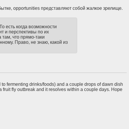
ытке, opportunities представляют собой жалкое зрелище.
То есть когда возможности
ит и перспективы по их
там, что прямо-таки
ному. Право, не знаю, какой из
ted to fermenting drinks/foods) and a couple drops of dawn dish
a fruit fly outbreak and it resolves within a couple days. Hope