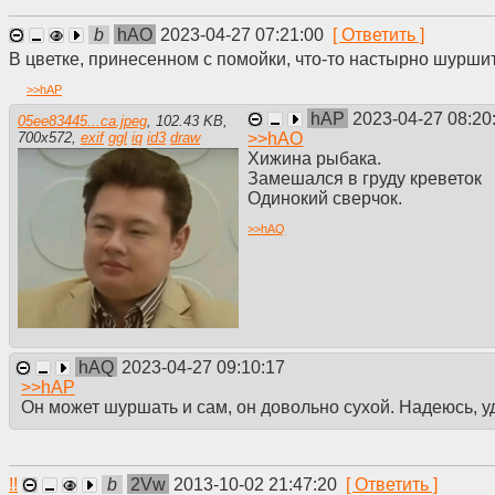
b
hAO
2023-04-27 07:21:00
В цветке, принесенном с помойки, что-то настырно шуршит
>>
hAP
hAP
2023-04-27 08:20
05ee83445...ca.jpeg
,
102.43 KB
,
>>
hAO
700
x
572
,
exif
ggl
iq
id3
draw
Хижина рыбака.
Замешался в груду креветок
Одинокий сверчок.
>>
hAQ
hAQ
2023-04-27 09:10:17
>>
hAP
Он может шуршать и сам, он довольно сухой. Надеюсь, уда
!!
b
2Vw
2013-10-02 21:47:20