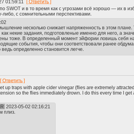
27 01:59:11
по SWOT и в то время как с угрозами всё хорошо — их в изб
у-либо, с сомнительными перспективами.
:02
 мышление несколько снижает напряженность в этом плане. 
как некие задания, подготовленые именно для него, а знач
ены тоже. В определенный момент эйфории ловишь себя на 
одящие события, чтобы они соответствовали ранее обдуман
о ведь определенно становится легче.
set up traps with apple cider vinegar (flies are extremely attrac
ension so the flies immediately drown. I do this every time I get 
AR
2023-05-02 02:16:21
м плиз.