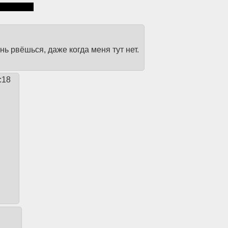
 воровач.
нь рвёшься, даже когда меня тут нет.
:18