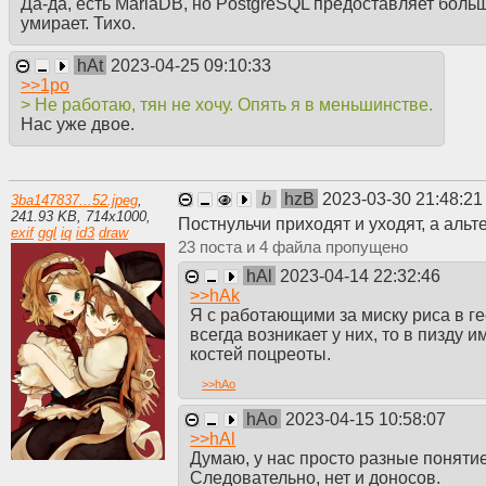
Да-да, есть MariaDB, но PostgreSQL предоставляет больш
умирает. Тихо.
hAt
2023-04-25 09:10:33
>>
1po
> Не работаю, тян не хочу. Опять я в меньшинстве.
Нас уже двое.
b
hzB
2023-03-30 21:48:2
3ba147837...52.jpeg
,
241.93 KB
,
714
x
1000
,
Постнульчи приходят и уходят, а альт
exif
ggl
iq
id3
draw
23
4
hAl
2023-04-14 22:32:46
>>
hAk
Я с работающими за миску риса в г
всегда возникает у них, то в пизду 
костей поцреоты.
>>
hAo
hAo
2023-04-15 10:58:07
>>
hAl
Думаю, у нас просто разные понятие 
Следовательно, нет и доносов.