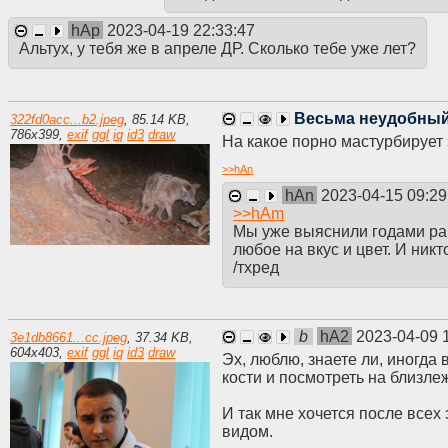
hAp
2023-04-19 22:33:47
Альтух, у тебя же в апреле ДР. Сколько тебе уже лет?
Весьма неудобный
322fd0acc...b2.jpeg
,
85.14 KB
,
786
x
399
,
exif
ggl
iq
id3
draw
На какое порно мастурбирует
>>
hAn
hAn
2023-04-15 09:29
>>
hAm
Мы уже выяснили годами ран
любое на вкус и цвет. И никт
/тхред
b
hA2
2023-04-09 
3e1db8661...cc.jpeg
,
37.34 KB
,
604
x
403
,
exif
ggl
iq
id3
draw
Эх, люблю, знаете ли, иногд
кости и посмотреть на близл
И так мне хочется после всех
видом.