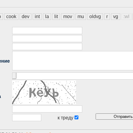
b
cook
dev
int
la
lit
mov
mu
oldvg
r
vg
:wl