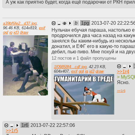
А уж как приятно будет, когда ещё подарочки от РКН прил
b
1pg
2013-07-20 22:22:5
a39bf6fe2...d37.jpg
,
96.46 KB
,
614
x
819
,
exif
Нульчан ебучая параша, настолько еб
ggl
iq
id3
draw
продрочился два часа назад на какую
занялся бы каким-нибудь из нескольк
донатил, и ЕФГ его в какую-то параш
дебил, пью пиво. Мне похуй и на дву
12
1
1f09858f4...cdf.jpg
,
42.23 KB
,
>>
1r4
604
x
407
,
exif
ggl
iq
id3
draw
> MySQL
Ясно.
>>
1r6
1r6
2013-07-22 22:57:06
>>
1r5