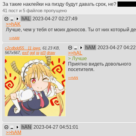
За такие наклейки на пизду будут давать срок, не?
Блатуй,
41
5
hAL
2023-04-27 02:27:49
>>
hAK
Лучше, чем у тебя от моих доносов. Ты от них который де
>>
hAM
hAM
2023-04-27 04:22
c2cdbdd55...11.jpeg
,
61.23 KB
,
>>
hAL
567
x
567
,
exif
ggl
iq
id3
draw
> Лучше
Приятно видеть довольного
посетителя.
>>
hAN
hAN
2023-04-27 04:51:01
>>
hAM