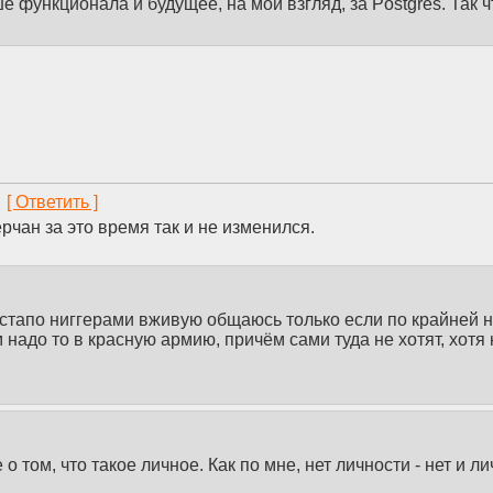
е функционала и будущее, на мой взгляд, за Postgres. Так ч
1
ерчан за это время так и не изменился.
естапо ниггерами вживую общаюсь только если по крайней 
им надо то в красную армию, причём сами туда не хотят, хотя
о том, что такое личное. Как по мне, нет личности - нет и л